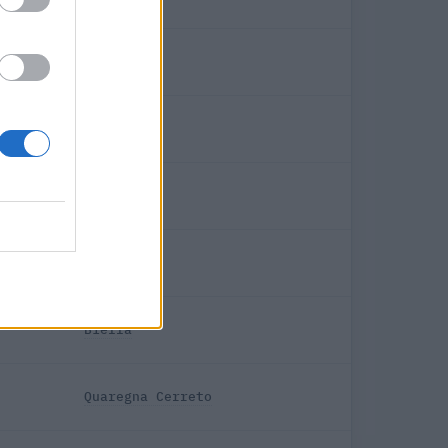
Biella
Biella
Biella
Biella
Biella
Quaregna Cerreto