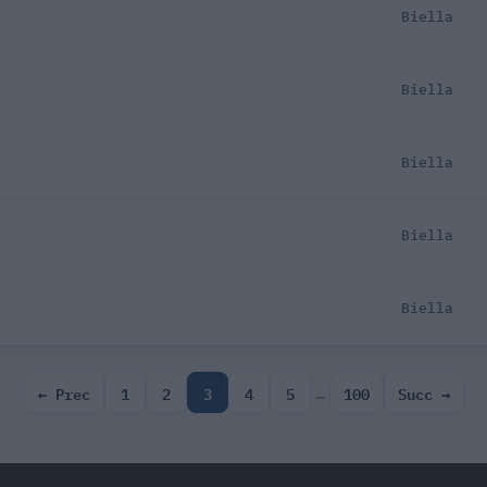
Biella
Biella
Biella
Biella
Biella
← Prec
1
2
3
4
5
100
Succ →
…