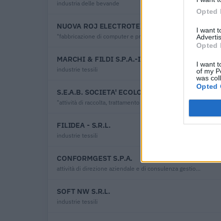
industria delle bevande
Opted 
NUOVA ROJ ELECTROTEX SRL
I want 
"fabbricazione di computer e prodotti di elettronica e ottica; apparecchi elettromedicali, apparecchi di misurazione e di orologi"
Advertis
Opted 
MARCHI & FILDI S.P.A.-INDUSTRIE ITALIANE FI
I want t
industrie tessili
of my P
was col
Opted 
S.E.A.B. SOCIETA' ECOLOGICA AREA BIELLESE S
"attività di raccolta, trattamento e smaltimento dei rifiuti; recupero dei materiali"
FILIDEA - S.R.L.
industrie tessili
CONFORMGEST S.P.A.
attività di direzione aziendale e di consulenza gestionale
SOFT NW S.R.L.
industrie tessili