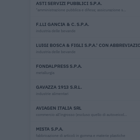
ASTI SERVIZI PUBBLICI S.P.A.
"amministrazione pubblica e difesa; assicurazione sociale obbligatoria"
F.LLI GANCIA & C. S.P.A.
industria delle bevande
LUIGI BOSCA & FIGLI S.P.A.' CON ABBREVIAZI
industria delle bevande
FONDALPRESS S.P.A.
metallurgia
GAVAZZA 1913 S.R.L.
industrie alimentari
AVIAGEN ITALIA SRL
commercio all'ingrosso (escluso quello di autoveicoli e di motocicli)
MISTA S.P.A.
fabbricazione di articoli in gomma e materie plastiche