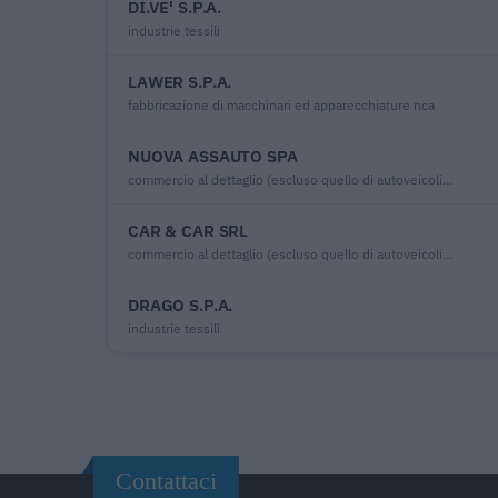
DI.VE' S.P.A.
industrie tessili
LAWER S.P.A.
fabbricazione di macchinari ed apparecchiature nca
NUOVA ASSAUTO SPA
commercio al dettaglio (escluso quello di autoveicoli e di motocicli)
CAR & CAR SRL
commercio al dettaglio (escluso quello di autoveicoli e di motocicli)
DRAGO S.P.A.
industrie tessili
Contattaci