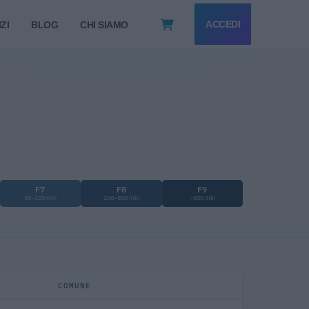
ACCEDI
ZI
BLOG
CHI SIAMO
F7
F8
F9
50–100 mln
100–500 mln
>500 mln
COMUNE