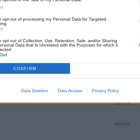
In
to opt-out of processing my Personal Data for Targeted
Biella
ing.
In
LATI
Biella
o opt-out of Collection, Use, Retention, Sale, and/or Sharing
ersonal Data that Is Unrelated with the Purposes for which it
lected.
Out
.P.A.
Biella
CONFIRM
Biella
Data Deletion
Data Access
Privacy Policy
Biella
Biella