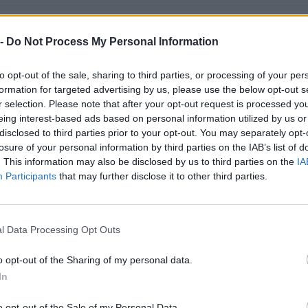
Asti
 -
Do Not Process My Personal Information
VA MECCANICA
Asti
to opt-out of the sale, sharing to third parties, or processing of your per
formation for targeted advertising by us, please use the below opt-out s
r selection. Please note that after your opt-out request is processed y
eing interest-based ads based on personal information utilized by us or
Asti
disclosed to third parties prior to your opt-out. You may separately opt-
losure of your personal information by third parties on the IAB’s list of
. This information may also be disclosed by us to third parties on the
IA
Asti
Participants
that may further disclose it to other third parties.
Asti
l Data Processing Opt Outs
Biella
o opt-out of the Sharing of my personal data.
In
Biella
o opt-out of the Sale of my Personal Data.