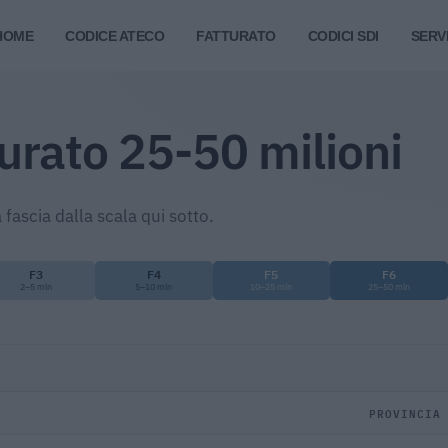
HOME
CODICE ATECO
FATTURATO
CODICI SDI
SERVI
urato 25-50 milioni
 fascia dalla scala qui sotto.
F3
F4
F5
F6
2–5 mln
5–10 mln
10–25 mln
25–50 mln
PROVINCIA