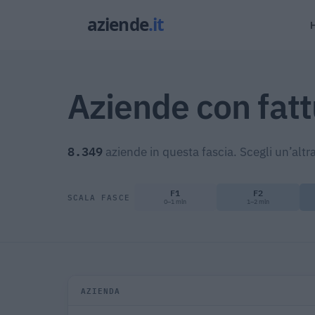
Aziende con fatt
8.349
aziende in questa fascia. Scegli un’altra
F1
F2
SCALA FASCE
0–1 mln
1–2 mln
AZIENDA