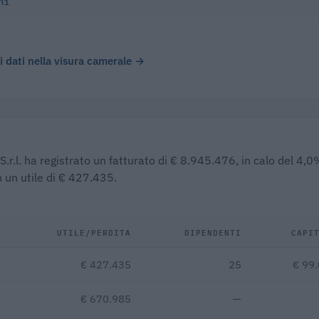
ni
 i dati nella visura camerale →
S.r.l. ha registrato un fatturato di € 8.945.476, in calo del 4,
 un utile di € 427.435.
UTILE/PERDITA
DIPENDENTI
CAPI
€ 427.435
25
€ 99
€ 670.985
—