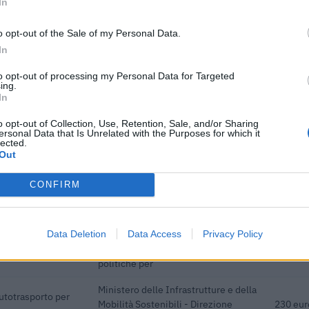
In
acquisto di nuovi
Ministero delle Imprese e del Made
a parte delle
in Italy - Dipartimento per le
13.451 
o opt-out of the Sale of my Personal Data.
politiche per
In
Ministero delle Infrastrutture e della
se di autotrasporto
to opt-out of processing my Personal Data for Targeted
Mobilità Sostenibili - Direzione
32.001 
ing.
ti
In
General
o opt-out of Collection, Use, Retention, Sale, and/or Sharing
Ministero delle Infrastrutture e della
 per conto di terzi
ersonal Data that Is Unrelated with the Purposes for which it
Mobilità Sostenibili - Direzione
2.441 e
lected.
General
Out
Ministero delle Infrastrutture e della
CONFIRM
acquisto GNL
Mobilità Sostenibili - Direzione
17.347 
General
Data Deletion
Data Access
Privacy Policy
acquisto di nuovi
Ministero delle Imprese e del Made
a parte delle
in Italy - Dipartimento per le
n.d.
politiche per
Ministero delle Infrastrutture e della
autotrasporto per
Mobilità Sostenibili - Direzione
230 eur