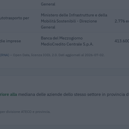
General
Ministero delle Infrastrutture e della
autotrasporto per
Mobilità Sostenibili - Direzione
2.776 e
General
Banca del Mezzogiorno
edie imprese
413.600
MedioCredito Centrale S.p.A.
 (RNA)
– Open Data, licenza IODL 2.0. Dati aggiornati al 2026-07-02.
iore alla
mediana delle aziende dello stesso settore in provincia d
 per divisione ATECO e provincia.