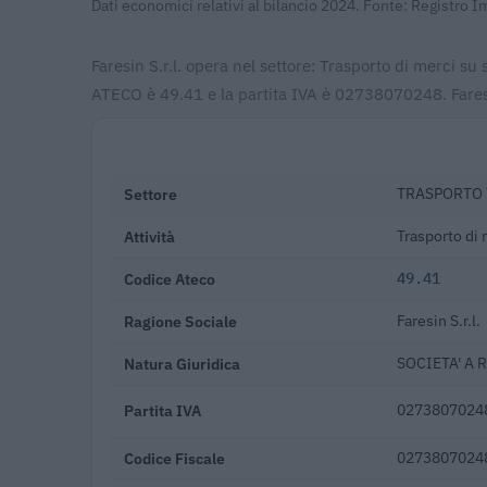
Dati economici relativi al bilancio 2024. Fonte: Registro 
Faresin S.r.l. opera nel settore: Trasporto di merci su
ATECO è 49.41 e la partita IVA è 02738070248. Faresin
Settore
TRASPORTO 
Attività
Trasporto di 
Codice Ateco
49.41
Ragione Sociale
Faresin S.r.l.
Natura Giuridica
SOCIETA' A 
Partita IVA
0273807024
Codice Fiscale
0273807024