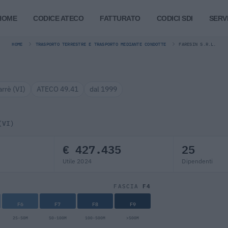
HOME
CODICE ATECO
FATTURATO
CODICI SDI
SERVI
HOME
TRASPORTO TERRESTRE E TRASPORTO MEDIANTE CONDOTTE
FARESIN S.R.L.
arrè (VI)
ATECO 49.41
dal 1999
(VI)
€ 427.435
25
Utile 2024
Dipendenti
F4
FASCIA
F6
F7
F8
F9
25-50M
50-100M
100-500M
>500M