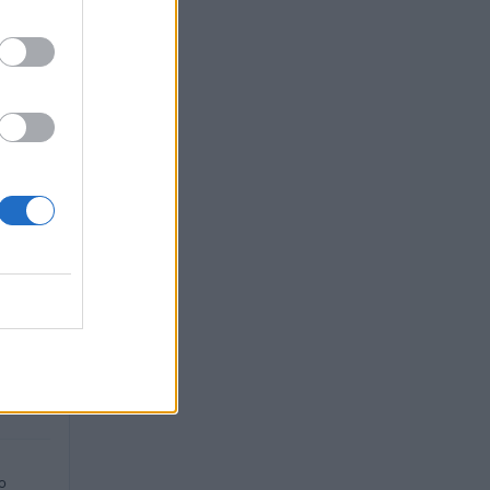
euro
euro
uro
euro
o