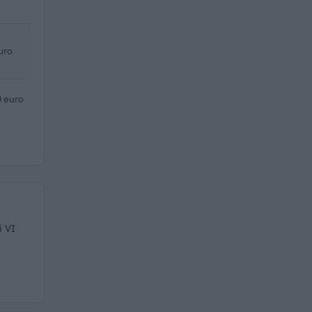
uro
 euro
i VI