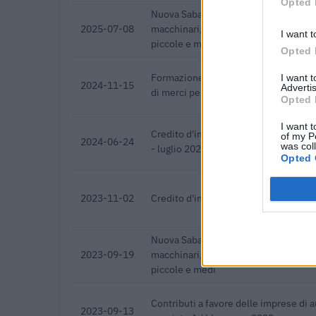
Opted 
Nuova Sabatini - Finanziamenti per l'
2025-07-08
macchinari, impianti e attrezzature d
I want t
piccole e medi
Opted 
Formazione 13. Contributi alle impre
I want 
2024-11-15
Advertis
di merci per la formazione degli addet
Opted 
I want t
Credito d'imposta autotrasporto merci
of my P
2024-06-24
was col
- luglio 2022
Opted 
2023-11-02
Credito d'imposta autotrasporto per 
Nuova Sabatini - Finanziamenti per l'
2023-09-19
macchinari, impianti e attrezzature d
piccole e medi
Contributi a favore delle imprese di 
2023-09-13