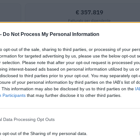
€ 357.819
Fatturato per dipendente
 -
Do Not Process My Personal Information
to opt-out of the sale, sharing to third parties, or processing of your per
formation for targeted advertising by us, please use the below opt-out s
r selection. Please note that after your opt-out request is processed y
eing interest-based ads based on personal information utilized by us or
ributi pubblici per un totale di almeno 2.371.274 euro (2020–2026).
disclosed to third parties prior to your opt-out. You may separately opt-
losure of your personal information by third parties on the IAB’s list of
ENTE CONCEDENTE
IMPORT
. This information may also be disclosed by us to third parties on the
IA
Participants
that may further disclose it to other third parties.
Ministero delle Infrastrutture e della
e di autotrasporto
Mobilità Sostenibili - Direzione
1.591 e
onale.
General
l Data Processing Opt Outs
Ministero delle Infrastrutture e della
e di autotrasporto
Mobilità Sostenibili - Direzione
15.468 
onale.
o opt-out of the Sharing of my personal data.
General