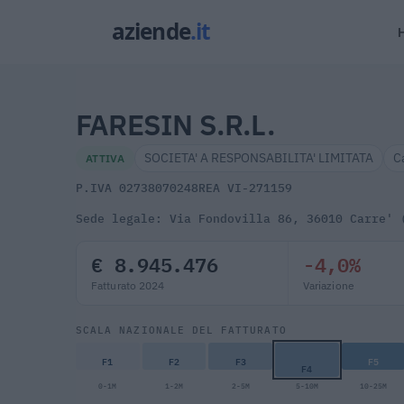
FARESIN S.R.L.
SOCIETA' A RESPONSABILITA' LIMITATA
C
ATTIVA
P.IVA 02738070248
REA VI-271159
Sede legale: Via Fondovilla 86, 36010 Carre' 
€ 8.945.476
-4,0%
Fatturato 2024
Variazione
SCALA NAZIONALE DEL FATTURATO
F1
F2
F3
F5
F4
0-1M
1-2M
2-5M
5-10M
10-25M