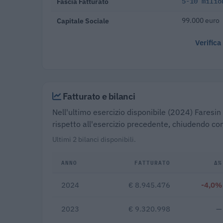
Fascia Fatturato
5-10 milio
Capitale Sociale
99.000 euro
Verifica
Fatturato e bilanci
Nell'ultimo esercizio disponibile (2024) Faresin 
rispetto all'esercizio precedente, chiudendo con
Ultimi 2 bilanci disponibili.
ANNO
FATTURATO
Δ%
2024
€ 8.945.476
-4,0%
2023
€ 9.320.998
—