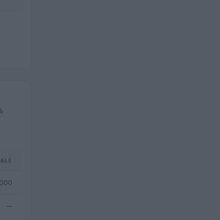
0%
TALE
.000
—