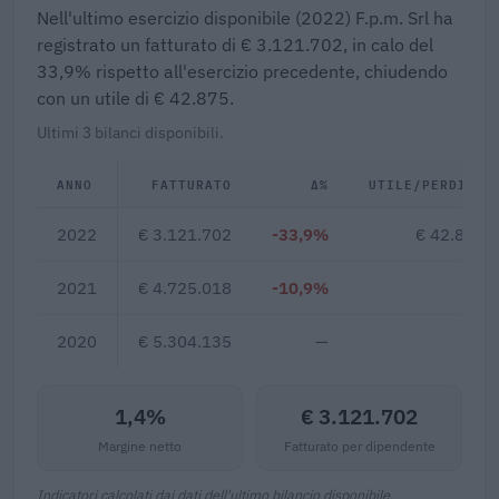
Nell'ultimo esercizio disponibile (2022) F.p.m. Srl ha
registrato un fatturato di € 3.121.702, in calo del
33,9% rispetto all'esercizio precedente, chiudendo
con un utile di € 42.875.
Ultimi 3 bilanci disponibili.
ANNO
FATTURATO
Δ%
UTILE/PERDITA
2022
€ 3.121.702
-33,9%
€ 42.875
2021
€ 4.725.018
-10,9%
—
2020
€ 5.304.135
—
—
1,4%
€ 3.121.702
Margine netto
Fatturato per dipendente
Indicatori calcolati dai dati dell'ultimo bilancio disponibile.