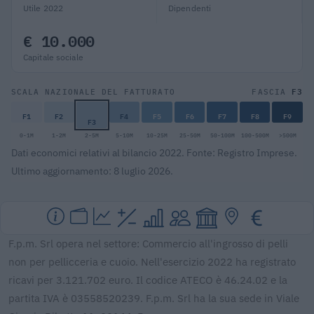
Utile 2022
Dipendenti
€ 10.000
Capitale sociale
F3
SCALA NAZIONALE DEL FATTURATO
FASCIA
F1
F2
F4
F5
F6
F7
F8
F9
F3
0-1M
1-2M
2-5M
5-10M
10-25M
25-50M
50-100M
100-500M
>500M
Dati economici relativi al bilancio 2022. Fonte: Registro Imprese.
Ultimo aggiornamento: 8 luglio 2026.
F.p.m. Srl opera nel settore: Commercio all'ingrosso di pelli
non per pellicceria e cuoio. Nell'esercizio 2022 ha registrato
ricavi per 3.121.702 euro. Il codice ATECO è 46.24.02 e la
partita IVA è 03558520239. F.p.m. Srl ha la sua sede in Viale