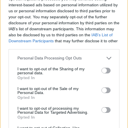
interest-based ads based on personal information utilized by
2021-11-20
us or personal information disclosed to third parties prior to
esenzioni fiscali e crediti d'imposta adottati a
your opt-out. You may separately opt-out of the further
seguito della crisi economica causata dall'epidemia di
disclosure of your personal information by third parties on the
COVID-19 [con mo
IAB’s list of downstream participants. This information may
agenzia delle entrate
also be disclosed by us to third parties on the
IAB’s List of
15.079 euro
Downstream Participants
that may further disclose it to other
third parties.
2021-05-31
COVID-19: Fondo di garanzia PMI Aiuto di stato
Personal Data Processing Opt Outs
SA.59655 - Proroga SA.56966
I want to opt-out of the Sharing of my
Banca del Mezzogiorno MedioCredito Centrale S.p.A.
personal data.
318.087 euro
Opted In
2021-05-10
I want to opt-out of the Sale of my
Personal Data.
COVID-19: Fondo di garanzia PMI Aiuto di stato
Opted In
SA.59655 - Proroga SA.56966
Banca del Mezzogiorno MedioCredito Centrale S.p.A.
I want to opt-out of processing my
162.861 euro
Personal Data for Targeted Advertising.
Opted In
2021-04-15
I want to opt-out of Collection, Use,