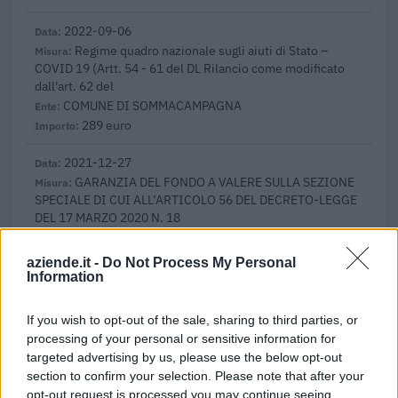
2022-09-06
Regime quadro nazionale sugli aiuti di Stato –
COVID 19 (Artt. 54 - 61 del DL Rilancio come modificato
dall'art. 62 del
COMUNE DI SOMMACAMPAGNA
289 euro
2021-12-27
GARANZIA DEL FONDO A VALERE SULLA SEZIONE
SPECIALE DI CUI ALL’ARTICOLO 56 DEL DECRETO-LEGGE
DEL 17 MARZO 2020 N. 18
Banca del Mezzogiorno MedioCredito Centrale S.p.A.
32.210 euro
aziende.it -
Do Not Process My Personal
Information
2021-12-27
GARANZIA DEL FONDO A VALERE SULLA SEZIONE
If you wish to opt-out of the sale, sharing to third parties, or
SPECIALE DI CUI ALL’ARTICOLO 56 DEL DECRETO-LEGGE
processing of your personal or sensitive information for
DEL 17 MARZO 2020 N. 18
targeted advertising by us, please use the below opt-out
Banca del Mezzogiorno MedioCredito Centrale S.p.A.
section to confirm your selection. Please note that after your
n.d.
opt-out request is processed you may continue seeing