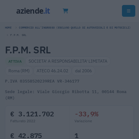
HOME
COMMERCIO ALL'INGROSSO (ESCLUSO QUELLO DI AUTOVEICOLI E DI MOTOCICLI)
F.P.M. SRL
F.P.M. SRL
SOCIETA' A RESPONSABILITA' LIMITATA
ATTIVA
Roma (RM)
ATECO 46.24.02
dal 2006
P.IVA 03558520239
REA VR-346177
Sede legale: Viale Giorgio Ribotta 11, 00144 Roma
(RM)
€ 3.121.702
-33,9%
Fatturato 2022
Variazione
€ 42.875
1