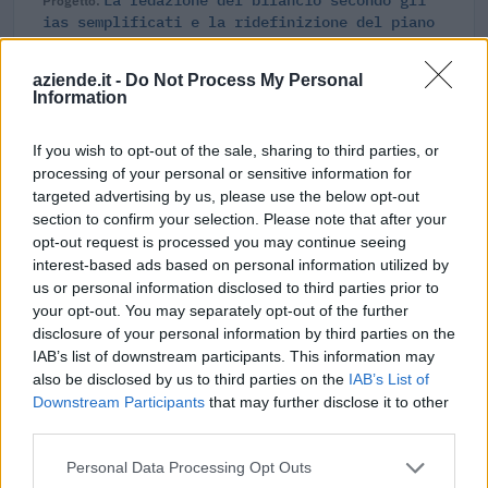
ias semplificati e la ridefinizione del piano
dei conti (85ZA01024ADL)
Ciclo di programmazione 2007-2013
aziende.it -
Do Not Process My Personal
9.600 euro
Information
Fonte:
OpenCoesione
(Open Data, licenza CC BY 4.0). Ogni progetto e'
If you wish to opt-out of the sale, sharing to third parties, or
verificabile sul portale OpenCoesione. Dati aggiornati al 2026-08-02.
processing of your personal or sensitive information for
targeted advertising by us, please use the below opt-out
section to confirm your selection. Please note that after your
opt-out request is processed you may continue seeing
Aiuti di Stato e contributi pubblici
interest-based ads based on personal information utilized by
us or personal information disclosed to third parties prior to
F.lli Ronc Srl risulta beneficiaria di 29 aiuti o contributi
your opt-out. You may separately opt-out of the further
pubblici per un totale di 14.933.007 euro (2020–2025).
disclosure of your personal information by third parties on the
IAB’s list of downstream participants. This information may
2025-11-17
also be disclosed by us to third parties on the
IAB’s List of
Bando Ricerca 2025
Downstream Participants
that may further disclose it to other
Regione Autonoma Valle d'Aosta - Dipartimento
third parties.
sviluppo economico, formazione, la
110.976 euro
Personal Data Processing Opt Outs