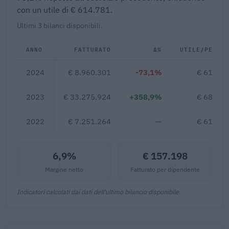
con un utile di € 614.781.
Ultimi 3 bilanci disponibili.
ANNO
FATTURATO
Δ%
UTILE/PERDI
2024
€ 8.960.301
-73,1%
€ 614.7
2023
€ 33.275.924
+358,9%
€ 685.5
2022
€ 7.251.264
—
€ 611.8
6,9%
€ 157.198
Margine netto
Fatturato per dipendente
Indicatori calcolati dai dati dell'ultimo bilancio disponibile.