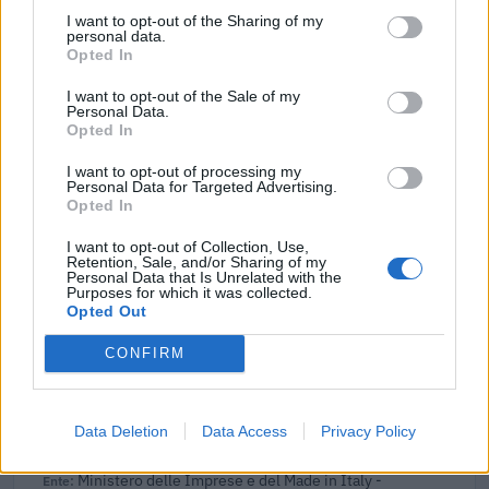
2025-11-14
I want to opt-out of the Sharing of my
personal data.
Nuova Sabatini - Finanziamenti per l'acquisto di
Opted In
nuovi macchinari, impianti e attrezzature da parte delle
piccole e medi
I want to opt-out of the Sale of my
Personal Data.
Ministero delle Imprese e del Made in Italy -
Opted In
Dipartimento per le politiche per
16.955 euro
I want to opt-out of processing my
Personal Data for Targeted Advertising.
2025-11-14
Opted In
Nuova Sabatini - Finanziamenti per l'acquisto di
I want to opt-out of Collection, Use,
nuovi macchinari, impianti e attrezzature da parte delle
Retention, Sale, and/or Sharing of my
piccole e medi
Personal Data that Is Unrelated with the
Purposes for which it was collected.
Ministero delle Imprese e del Made in Italy -
Opted Out
Dipartimento per le politiche per
4.335 euro
CONFIRM
2025-06-13
Nuova Sabatini - Finanziamenti per l'acquisto di
Data Deletion
Data Access
Privacy Policy
nuovi macchinari, impianti e attrezzature da parte delle
piccole e medi
Ministero delle Imprese e del Made in Italy -