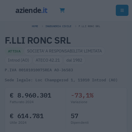
HOME
INGEGNERIA CIVILE
F.LLI RONC SRL
F.LLI RONC SRL
SOCIETA' A RESPONSABILITA' LIMITATA
ATTIVA
Introd (AO)
ATECO 42.21
dal 1982
P.IVA 00181010075
REA AO-36583
Sede legale: Loc Champgerod 1, 11010 Introd (AO)
€ 8.960.301
-73,1%
Fatturato 2024
Variazione
€ 614.781
57
Utile 2024
Dipendenti