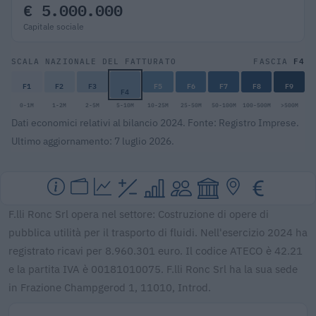
€ 5.000.000
Capitale sociale
F4
SCALA NAZIONALE DEL FATTURATO
FASCIA
F1
F2
F3
F5
F6
F7
F8
F9
F4
0-1M
1-2M
2-5M
5-10M
10-25M
25-50M
50-100M
100-500M
>500M
Dati economici relativi al bilancio 2024. Fonte: Registro Imprese.
Ultimo aggiornamento: 7 luglio 2026.
F.lli Ronc Srl opera nel settore: Costruzione di opere di
pubblica utilità per il trasporto di fluidi. Nell'esercizio 2024 ha
registrato ricavi per 8.960.301 euro. Il codice ATECO è 42.21
e la partita IVA è 00181010075. F.lli Ronc Srl ha la sua sede
in Frazione Champgerod 1, 11010, Introd.