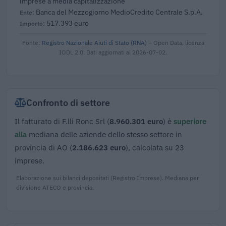
imprese a media capitalizzazione
Banca del Mezzogiorno MedioCredito Centrale S.p.A.
517.393 euro
Fonte:
Registro Nazionale Aiuti di Stato (RNA)
– Open Data, licenza
IODL 2.0. Dati aggiornati al 2026-07-02.
Confronto di settore
Il fatturato di F.lli Ronc Srl (
8.960.301 euro
) è
superiore
alla
mediana delle aziende dello stesso settore in
provincia di AO (
2.186.623 euro
), calcolata su 23
imprese.
Elaborazione sui bilanci depositati (Registro Imprese). Mediana per
divisione ATECO e provincia.