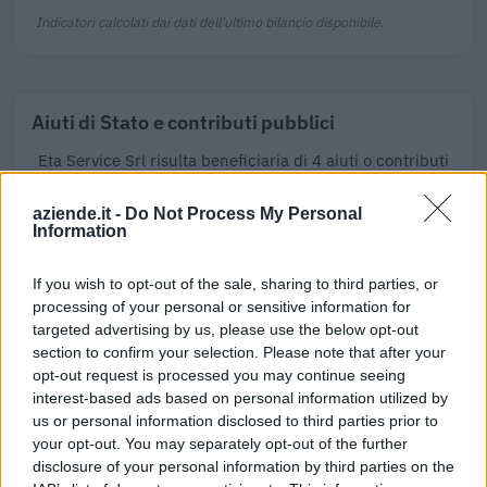
Indicatori calcolati dai dati dell'ultimo bilancio disponibile.
Aiuti di Stato e contributi pubblici
Eta Service Srl risulta beneficiaria di 4 aiuti o contributi
pubblici per un totale di 134.426 euro (2021–2023).
aziende.it -
Do Not Process My Personal
2023-05-31
Information
Contributo a fondo perduto [e modifiche ai sensi
della decisione SA. 62668 e decisione C(2022) 171 final)
If you wish to opt-out of the sale, sharing to third parties, or
SA 101076)
processing of your personal or sensitive information for
agenzia delle entrate
targeted advertising by us, please use the below opt-out
2.000 euro
section to confirm your selection. Please note that after your
opt-out request is processed you may continue seeing
2023-04-04
interest-based ads based on personal information utilized by
esenzioni fiscali e crediti d'imposta adottati a
us or personal information disclosed to third parties prior to
seguito della crisi economica causata dall'epidemia di
your opt-out. You may separately opt-out of the further
COVID-19 [con mo
disclosure of your personal information by third parties on the
agenzia delle entrate