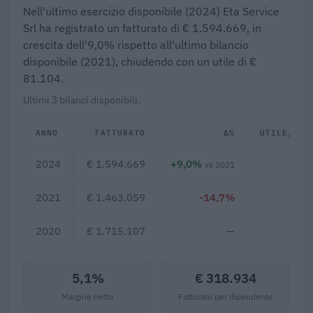
Nell'ultimo esercizio disponibile (2024) Eta Service
Srl ha registrato un fatturato di € 1.594.669, in
crescita dell'9,0% rispetto all'ultimo bilancio
disponibile (2021), chiudendo con un utile di €
81.104.
Ultimi 3 bilanci disponibili.
ANNO
FATTURATO
Δ%
UTILE/PER
2024
€ 1.594.669
+9,0%
€ 81
vs 2021
2021
€ 1.463.059
-14,7%
2020
€ 1.715.107
—
5,1%
€ 318.934
Margine netto
Fatturato per dipendente