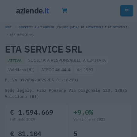
HOME
COMMERCIO ALL'INGROSSO (ESCLUSO QUELLO DI AUTOVEICOLI E DI MOTOCICLI)
ETA SERVICE SRL
ETA SERVICE SRL
SOCIETA' A RESPONSABILITA' LIMITATA
ATTIVA
Valdilana (BI)
ATECO 46.44.4
dal 1993
P.IVA 01760620029
REA BI-162103
Sede legale: Fraz Ponzone Via Diagonale 120, 13835
Valdilana (BI)
€ 1.594.669
+9,0%
Fatturato 2024
Variazione vs 2021
€ 81.104
5