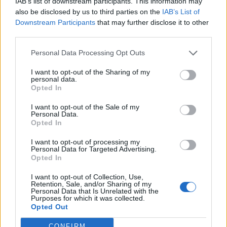
IAB’s list of downstream participants. This information may
5.243 euro
also be disclosed by us to third parties on the
IAB’s List of
Downstream Participants
that may further disclose it to other
2021-11-29
third parties.
esenzioni fiscali e crediti d'imposta adottati a
seguito della crisi economica causata dall'epidemia di
Personal Data Processing Opt Outs
COVID-19 [con mo
agenzia delle entrate
I want to opt-out of the Sharing of my
personal data.
3.145 euro
Opted In
2021-06-30
I want to opt-out of the Sale of my
Personal Data.
COVID-19: Fondo di garanzia PMI Aiuto di stato
Opted In
SA.59655 - Proroga SA.56966
Banca del Mezzogiorno MedioCredito Centrale S.p.A.
I want to opt-out of processing my
124.038 euro
Personal Data for Targeted Advertising.
Opted In
Fonte:
Registro Nazionale Aiuti di Stato (RNA)
– Open Data, licenza
I want to opt-out of Collection, Use,
IODL 2.0. Dati aggiornati al 2026-07-02.
Retention, Sale, and/or Sharing of my
Personal Data that Is Unrelated with the
Purposes for which it was collected.
Opted Out
CONFIRM