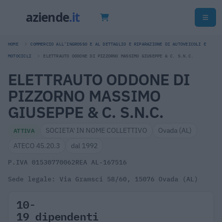
HOME
COMMERCIO ALL'INGROSSO E AL DETTAGLIO E RIPARAZIONE DI AUTOVEICOLI E
MOTOCICLI
ELETTRAUTO ODDONE DI PIZZORNO MASSIMO GIUSEPPE & C. S.N.C.
ELETTRAUTO ODDONE DI
PIZZORNO MASSIMO
GIUSEPPE & C. S.N.C.
SOCIETA' IN NOME COLLETTIVO
Ovada (AL)
ATTIVA
ATECO 45.20.3
dal 1992
P.IVA 01530770062
REA AL-167516
Sede legale: Via Gramsci 58/60, 15076 Ovada (AL)
10-
19 dipendenti