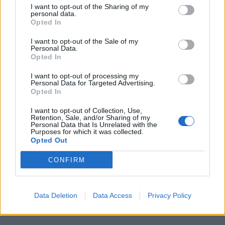
I want to opt-out of the Sharing of my
personal data.
Opted In
I want to opt-out of the Sale of my
Personal Data.
Opted In
Tutti i documenti e servizi disponibili →
I want to opt-out of processing my
Documenti più richiesti
Personal Data for Targeted Advertising.
Opted In
Visure Camerali - Società di Persone
I want to opt-out of Collection, Use,
Retention, Sale, and/or Sharing of my
€ 5,39 IVA inclusa
Personal Data that Is Unrelated with the
Purposes for which it was collected.
Opted Out
CONFIRM
Visure Camerali - Storico Società di Persone
€ 6,98 IVA inclusa
Data Deletion
Data Access
Privacy Policy