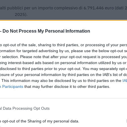
ppalti pubblici per un importo complessivo di 6.791.446 euro (dati
2025).
IMPORTO AGGIUDICATO
 -
Do Not Process My Personal Information
69.176 euro
to opt-out of the sale, sharing to third parties, or processing of your per
25.652 euro
formation for targeted advertising by us, please use the below opt-out s
124.000 euro
r selection. Please note that after your opt-out request is processed y
eing interest-based ads based on personal information utilized by us or
19.223 euro
disclosed to third parties prior to your opt-out. You may separately opt-
losure of your personal information by third parties on the IAB’s list of
469.771 euro
. This information may also be disclosed by us to third parties on the
IA
Participants
that may further disclose it to other third parties.
27.469 euro
95.360 euro
l Data Processing Opt Outs
259.453 euro
34.076 euro
o opt-out of the Sharing of my personal data.