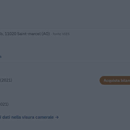
/b, 11020 Saint-marcel (AO)
· fonte VIES
a
 (2021)
Acquista bilan
2021)
 i dati nella visura camerale →