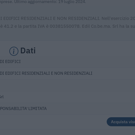
Imprese. Ultimo aggiornamento: 19 luglio 2024.
 DI EDIFICI RESIDENZIALI E NON RESIDENZIALI. Nell'esercizio 2
 è 41.2 e la partita IVA è 00381550078. Edil Co.be.ma. Srl ha la s
Dati
DI EDIFICI
I EDIFICI RESIDENZIALI E NON RESIDENZIALI
rl
SPONSABILITA' LIMITATA
Acquista vis