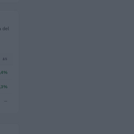
a del
Δ%
,4%
,3%
—