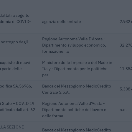
dottati a seguito
pidemia di COVID-
agenzia delle entrate
2.932 
Regione Autonoma Valle D'Aosta -
a sostegno degli
Dipartimento sviluppo economico,
32.278
formazione, la
acquisto di nuovi
Ministero delle Imprese e del Made in
a parte delle
Italy - Dipartimento per le politiche
11.354
per
odifica SA.56966,
Banca del Mezzogiorno MedioCredito
5.308 
Centrale S.p.A.
di Stato – COVID 19
Regione Autonoma Valle d'Aosta -
ificato dall'art. 62
Dipartimento politiche del lavoro e
n.d.
della forma
LLA SEZIONE
Banca del Mezzogiorno MedioCredito