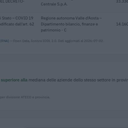
DEL DECRETO-
33.336
Centrale S.p.A.
di Stato – COVID 19
Regione autonoma Valle d'Aosta –
ificato dall'art. 62
Dipartimento bilancio, finanze e
14.160
patrimonio - C
 (RNA)
– Open Data, licenza IODL 2.0. Dati aggiornati al 2026-07-02.
è
superiore alla
mediana delle aziende dello stesso settore in provin
 per divisione ATECO e provincia.