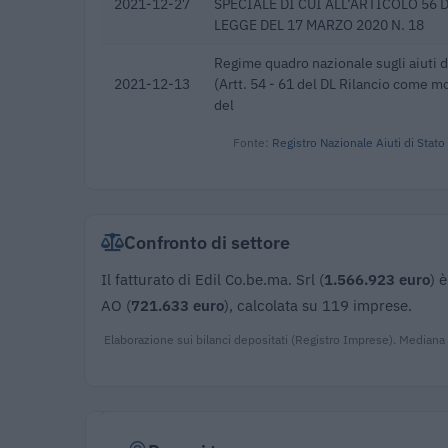
2021-12-27
SPECIALE DI CUI ALL’ARTICOLO 56 
LEGGE DEL 17 MARZO 2020 N. 18
Regime quadro nazionale sugli aiuti 
2021-12-13
(Artt. 54 - 61 del DL Rilancio come mod
del
Fonte:
Registro Nazionale Aiuti di Stato
Confronto di settore
Il fatturato di Edil Co.be.ma. Srl (
1.566.923 euro
) 
AO (
721.633 euro
), calcolata su 119 imprese.
Elaborazione sui bilanci depositati (Registro Imprese). Mediana