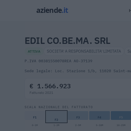
EDIL CO.BE.MA. SRL
SOCIETA' A RESPONSABILITA' LIMITATA
S
ATTIVA
P.IVA 00381550078
REA AO-37139
Sede legale: Loc. Stazione 1/b, 11020 Saint-m
€ 1.566.923
Fatturato 2021
SCALA NAZIONALE DEL FATTURATO
F1
F3
F4
F5
F2
0-1M
1-2M
2-5M
5-10M
10-25M