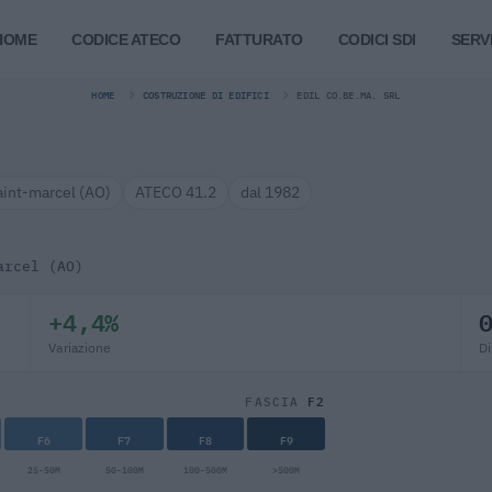
HOME
CODICE ATECO
FATTURATO
CODICI SDI
SERVI
HOME
COSTRUZIONE DI EDIFICI
EDIL CO.BE.MA. SRL
aint-marcel (AO)
ATECO 41.2
dal 1982
arcel (AO)
+4,4%
Variazione
Di
F2
FASCIA
F6
F7
F8
F9
25-50M
50-100M
100-500M
>500M