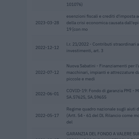
101076)
esenzioni fiscali e crediti d'imposta a
2023-03-28
della crisi economica causata dall'e
19 [con mo
l.r. 21/2022 - Contributi straordinari 
2022-12-12
investimenti, art. 3
Nuova Sabatini - Finanziamenti per l'
2022-07-12
macchinari, impianti e attrezzature d
piccole e medi
COVID-19: Fondo di garanzia PMI - M
2022-06-01
SA.57625, SA.59655
Regime quadro nazionale sugli aiuti 
2022-05-17
(Artt. 54 - 61 del DL Rilancio come mod
del
GARANZIA DEL FONDO A VALERE SU