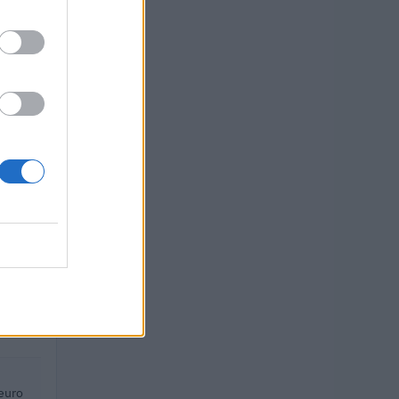
5).
TO
 euro
euro
euro