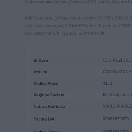
Dati economici relativi al bilancio 2021. Fonte: Registro 
Edil Co.be.ma. Srl opera nel settore: COSTRUZIONE
registrato ricavi per 1.566.923 euro. Il codice ATECO
Loc. Stazione 1/b , 11020, Saint-Marcel.
Settore
COSTRUZIONE 
Attività
COSTRUZIONE D
Codice Ateco
41.2
Ragione Sociale
Edil Co.be.ma. S
Natura Giuridica
SOCIETA' A RE
Partita IVA
00381550078
Codice Fiscale
00381550078