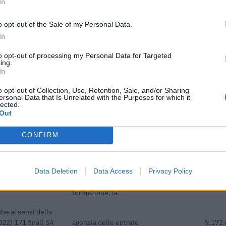
In
16.308 euro
o opt-out of the Sale of my Personal Data.
ici
(Open Data, licenza CC BY-SA 4.0). Ogni CIG e' verificabile sul portale ANAC.
In
to opt-out of processing my Personal Data for Targeted
ing.
In
o opt-out of Collection, Use, Retention, Sale, and/or Sharing
 contributi pubblici per un totale di almeno 844.698 euro (2020–202
ersonal Data that Is Unrelated with the Purposes for which it
lected.
Out
ENTE CONCEDENTE
IMPOR
Regione Autonoma Valle d'Aosta -
CONFIRM
ibile
DIPARTIMENTO TRASPORTI E
10.716
MOBILITA' SOSTENIBILE
Data Deletion
Data Access
Privacy Policy
Regione Autonoma Valle D'Aosta -
a sostegno degli
Dipartimento sviluppo economico,
2.148 
formazione, la
he ai sensi della
22) 171 final) SA
agenzia delle entrate
9.172 