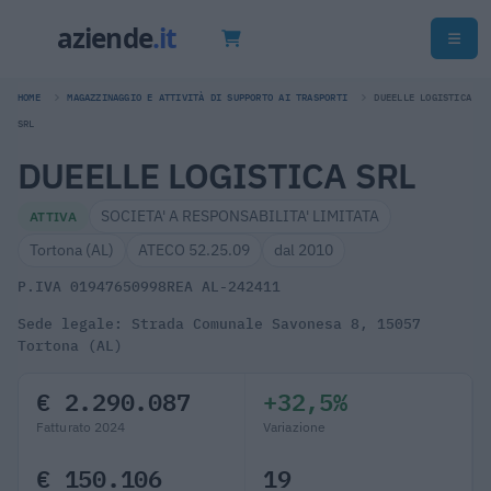
HOME
MAGAZZINAGGIO E ATTIVITÀ DI SUPPORTO AI TRASPORTI
DUEELLE LOGISTICA
SRL
DUEELLE LOGISTICA SRL
SOCIETA' A RESPONSABILITA' LIMITATA
ATTIVA
Tortona (AL)
ATECO 52.25.09
dal 2010
P.IVA 01947650998
REA AL-242411
Sede legale: Strada Comunale Savonesa 8, 15057
Tortona (AL)
€ 2.290.087
+32,5%
Fatturato 2024
Variazione
€ 150.106
19