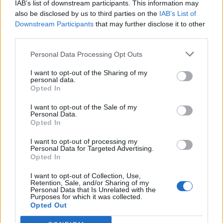
IAB’s list of downstream participants. This information may
2024-06-21
also be disclosed by us to third parties on the
IAB’s List of
Downstream Participants
that may further disclose it to other
Credito d'imposta autotrasporto merci per conto di
terzi - luglio 2022
third parties.
Ministero delle Infrastrutture e della Mobilità
Personal Data Processing Opt Outs
Sostenibili - Direzione General
1.489 euro
I want to opt-out of the Sharing of my
personal data.
2023-07-24
Opted In
Contributi a favore delle imprese di autotrasporto
I want to opt-out of the Sale of my
per acquisto Ad blue anno 2022
Personal Data.
Ministero delle Infrastrutture e della Mobilità
Opted In
Sostenibili - Direzione General
3.282 euro
I want to opt-out of processing my
Personal Data for Targeted Advertising.
Opted In
2023-05-16
Contributo a fondo perduto [e modifiche ai sensi
I want to opt-out of Collection, Use,
della decisione SA. 62668 e decisione C(2022) 171 final)
Retention, Sale, and/or Sharing of my
Personal Data that Is Unrelated with the
SA 101076)
Purposes for which it was collected.
agenzia delle entrate
Opted Out
2.000 euro