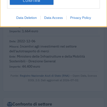
CONFIRM
2023-04-04
esenzioni fiscali e crediti d'imposta adottati a
seguito della crisi economica causata dall'epidemia di
Data Deletion
Data Access
Privacy Policy
COVID-19 [con mo
agenzia delle entrate
1.664 euro
2022-12-06
Incentivi agli investimenti nel settore
dell'autotrasporto di merci
Ministero delle Infrastrutture e della Mobilità
Sostenibili - Direzione General
44.400 euro
Fonte:
Registro Nazionale Aiuti di Stato (RNA)
– Open Data, licenza
IODL 2.0. Dati aggiornati al 2026-07-02.
Confronto di settore