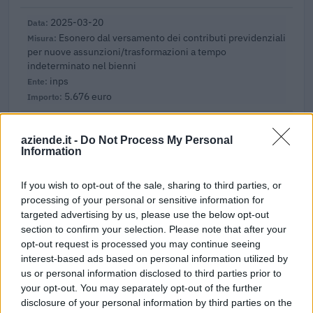
2025-03-20
Esonero dal versamento dei contributi previdenziali
per nuove assunzioni/trasformazioni a tempo
indeterminato nel bienni
inps
5.676 euro
2025-01-25
aziende.it -
Do Not Process My Personal
Esonero dal versamento dei contributi previdenziali
Information
per nuove assunzioni/trasformazioni a tempo
indeterminato nel bienni
inps
If you wish to opt-out of the sale, sharing to third parties, or
7.492 euro
processing of your personal or sensitive information for
targeted advertising by us, please use the below opt-out
2024-09-20
section to confirm your selection. Please note that after your
Incentivi agli investimenti nel settore
opt-out request is processed you may continue seeing
dell'autotrasporto di merci
interest-based ads based on personal information utilized by
Ministero delle Infrastrutture e della Mobilità
us or personal information disclosed to third parties prior to
Sostenibili - Direzione General
your opt-out. You may separately opt-out of the further
30.000 euro
disclosure of your personal information by third parties on the