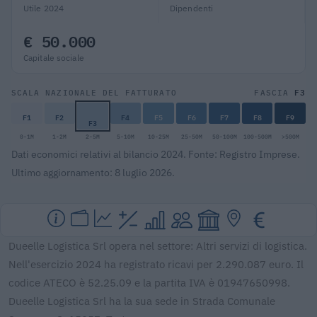
Utile 2024
Dipendenti
€ 50.000
Capitale sociale
F3
SCALA NAZIONALE DEL FATTURATO
FASCIA
F1
F2
F4
F5
F6
F7
F8
F9
F3
0-1M
1-2M
2-5M
5-10M
10-25M
25-50M
50-100M
100-500M
>500M
Dati economici relativi al bilancio 2024. Fonte: Registro Imprese.
Ultimo aggiornamento: 8 luglio 2026.
Dueelle Logistica Srl opera nel settore: Altri servizi di logistica.
Nell'esercizio 2024 ha registrato ricavi per 2.290.087 euro. Il
codice ATECO è 52.25.09 e la partita IVA è 01947650998.
Dueelle Logistica Srl ha la sua sede in Strada Comunale