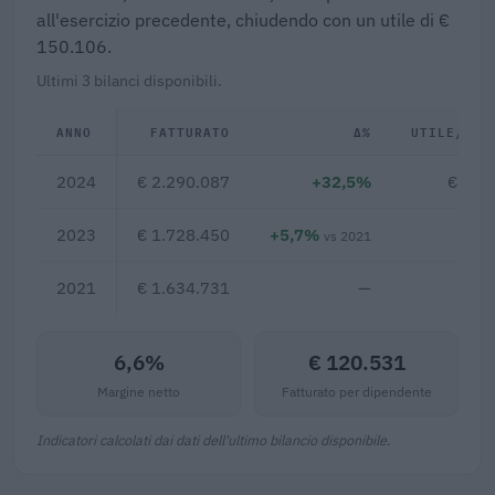
all'esercizio precedente, chiudendo con un utile di €
150.106.
Ultimi 3 bilanci disponibili.
ANNO
FATTURATO
Δ%
UTILE/PER
2024
€ 2.290.087
+32,5%
€ 150
2023
€ 1.728.450
+5,7%
€ 34
vs 2021
2021
€ 1.634.731
—
6,6%
€ 120.531
Margine netto
Fatturato per dipendente
Indicatori calcolati dai dati dell'ultimo bilancio disponibile.