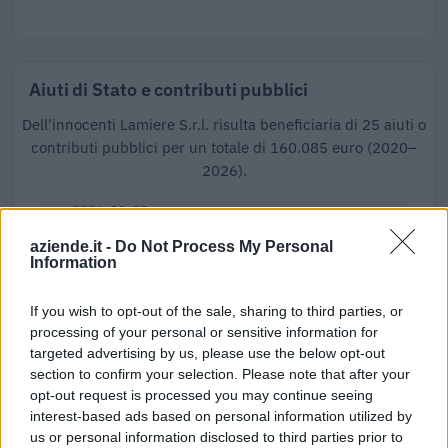
Aiuti di Stato e contributi pubblici
Dell'innocenti Lamiere S.r.l. risulta beneficiaria di 25 aiuti o
contributi pubblici per un totale di 160.085 euro (2020–
2026).
2026-01-30
Esonero dal versamento dei contributi previdenziali
aziende.it -
Do Not Process My Personal
per l'assunzione di giovani lavoratori ( art. 1 comma 10-15
Information
L. 178/
inps
If you wish to opt-out of the sale, sharing to third parties, or
4.144 euro
processing of your personal or sensitive information for
targeted advertising by us, please use the below opt-out
2025-12-22
section to confirm your selection. Please note that after your
Credito d'imposta sugli investimenti pubblicitari
opt-out request is processed you may continue seeing
incrementali su quotidiani, periodici e sulle emittenti
interest-based ads based on personal information utilized by
televisive e r
us or personal information disclosed to third parties prior to
Agenzia delle Entrate