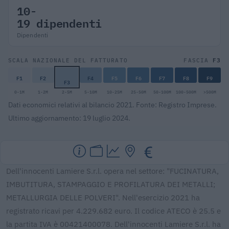
10-
19 dipendenti
Dipendenti
F3
SCALA NAZIONALE DEL FATTURATO
FASCIA
F1
F2
F4
F5
F6
F7
F8
F9
F3
0-1M
1-2M
2-5M
5-10M
10-25M
25-50M
50-100M
100-500M
>500M
Dati economici relativi al bilancio 2021. Fonte: Registro Imprese.
Ultimo aggiornamento: 19 luglio 2024.
Dell'innocenti Lamiere S.r.l. opera nel settore: "FUCINATURA,
IMBUTITURA, STAMPAGGIO E PROFILATURA DEI METALLI;
METALLURGIA DELLE POLVERI". Nell'esercizio 2021 ha
registrato ricavi per 4.229.682 euro. Il codice ATECO è 25.5 e
la partita IVA è 00421400078. Dell'innocenti Lamiere S.r.l. ha