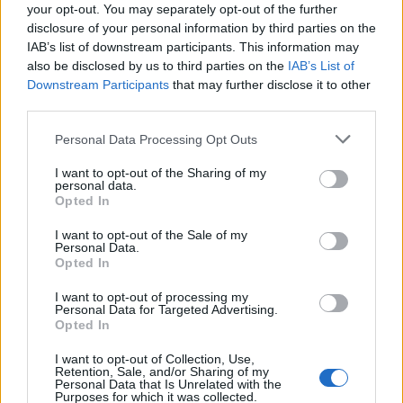
your opt-out. You may separately opt-out of the further
163 euro
disclosure of your personal information by third parties on the
IAB’s list of downstream participants. This information may
2025-12-05
also be disclosed by us to third parties on the
IAB’s List of
Credito d'imposta sugli investimenti pubblicitari
Downstream Participants
that may further disclose it to other
incrementali su quotidiani, periodici e sulle emittenti
third parties.
televisive e r
Agenzia delle Entrate
Personal Data Processing Opt Outs
1.815 euro
I want to opt-out of the Sharing of my
2025-04-16
personal data.
Opted In
Abbattimento quota partecipazione imprese a
MAISONLOISIR 2025 - FESR 2021-2027 CUP
I want to opt-out of the Sale of my
D58I24000080009
Personal Data.
Unione Regionale delle Camere di commercio
Opted In
Industria Artigianato Agricoltura del
I want to opt-out of processing my
980 euro
Personal Data for Targeted Advertising.
Opted In
2025-03-19
Esonero dal versamento dei contributi previdenziali
I want to opt-out of Collection, Use,
Retention, Sale, and/or Sharing of my
per nuove assunzioni/trasformazioni a tempo
Personal Data that Is Unrelated with the
indeterminato nel bienni
Purposes for which it was collected.