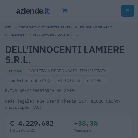
HOME
FABBRICAZIONE DI PRODOTTI IN METALLO (ESCLUSI MACCHINARI E
ATTREZZATURE)
DELL'INNOCENTI LAMIERE S.R.L.
DELL'INNOCENTI LAMIERE
S.R.L.
SOCIETA' A RESPONSABILITA' LIMITATA
ATTIVA
Saint-christophe (AO)
ATECO 25.5
dal 1983
P.IVA 00421400078
REA AO-39101
Sede legale: Rue Grand Chemin 117, 11020 Saint-
christophe (AO)
€ 4.229.682
+38,3%
Fatturato 2021
Variazione