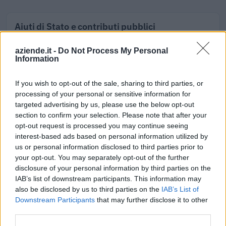
Aiuti di Stato e contributi pubblici
City Car - S.r.l. risulta beneficiaria di 6 aiuti o contributi
aziende.it -
Do Not Process My Personal
pubblici per un totale di 59.756 euro (2021–2024).
Information
2024-03-12
If you wish to opt-out of the sale, sharing to third parties, or
Contributo a fondo perduto "perequativo"
processing of your personal or sensitive information for
[decisione su SA.100155 e modifiche (estensione
targeted advertising by us, please use the below opt-out
temporale al 30.6.22) ai sensi
section to confirm your selection. Please note that after your
agenzia delle entrate
opt-out request is processed you may continue seeing
13.919 euro
interest-based ads based on personal information utilized by
us or personal information disclosed to third parties prior to
2023-03-30
your opt-out. You may separately opt-out of the further
esenzioni fiscali e crediti d'imposta adottati a
disclosure of your personal information by third parties on the
seguito della crisi economica causata dall'epidemia di
IAB’s list of downstream participants. This information may
COVID-19 [con mo
also be disclosed by us to third parties on the
IAB’s List of
agenzia delle entrate
Downstream Participants
that may further disclose it to other
10.304 euro
third parties.
2022-02-21