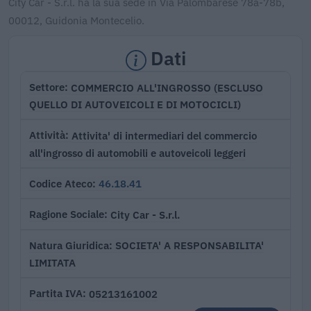
City Car - S.r.l. ha la sua sede in Via Palombarese 78a-78b,
00012, Guidonia Montecelio.
Dati
COMMERCIO ALL'INGROSSO (ESCLUSO
Settore
QUELLO DI AUTOVEICOLI E DI MOTOCICLI)
Attivita' di intermediari del commercio
Attività
all'ingrosso di automobili e autoveicoli leggeri
46.18.41
Codice Ateco
City Car - S.r.l.
Ragione Sociale
SOCIETA' A RESPONSABILITA'
Natura Giuridica
LIMITATA
05213161002
Partita IVA