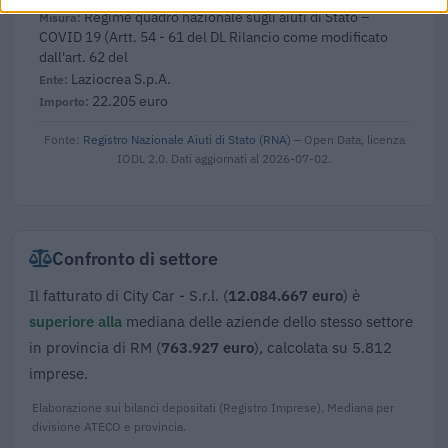
Regime quadro nazionale sugli aiuti di Stato –
COVID 19 (Artt. 54 - 61 del DL Rilancio come modificato
dall'art. 62 del
Laziocrea S.p.A.
22.205 euro
Fonte:
Registro Nazionale Aiuti di Stato (RNA)
– Open Data, licenza
IODL 2.0. Dati aggiornati al 2026-07-02.
Confronto di settore
Il fatturato di City Car - S.r.l. (
12.084.667 euro
) è
superiore alla
mediana delle aziende dello stesso settore
in provincia di RM (
763.927 euro
), calcolata su 5.812
imprese.
Elaborazione sui bilanci depositati (Registro Imprese). Mediana per
divisione ATECO e provincia.