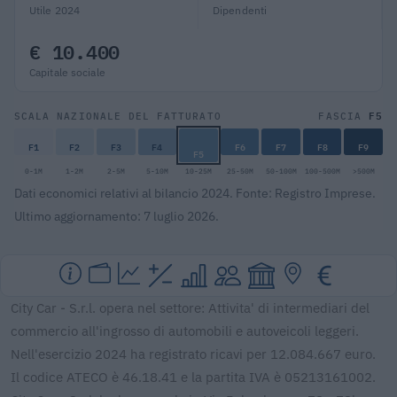
Utile 2024
Dipendenti
€ 10.400
Capitale sociale
F5
SCALA NAZIONALE DEL FATTURATO
FASCIA
F1
F2
F3
F4
F6
F7
F8
F9
F5
0-1M
1-2M
2-5M
5-10M
10-25M
25-50M
50-100M
100-500M
>500M
Dati economici relativi al bilancio 2024. Fonte: Registro Imprese.
Ultimo aggiornamento: 7 luglio 2026.
City Car - S.r.l. opera nel settore: Attivita' di intermediari del
commercio all'ingrosso di automobili e autoveicoli leggeri.
Nell'esercizio 2024 ha registrato ricavi per 12.084.667 euro.
Il codice ATECO è 46.18.41 e la partita IVA è 05213161002.