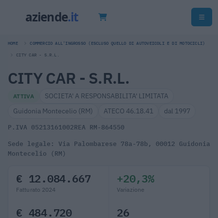
HOME
COMMERCIO ALL'INGROSSO (ESCLUSO QUELLO DI AUTOVEICOLI E DI MOTOCICLI)
CITY CAR - S.R.L.
CITY CAR - S.R.L.
SOCIETA' A RESPONSABILITA' LIMITATA
ATTIVA
Guidonia Montecelio (RM)
ATECO 46.18.41
dal 1997
P.IVA 05213161002
REA RM-864550
Sede legale: Via Palombarese 78a-78b, 00012 Guidonia
Montecelio (RM)
€ 12.084.667
+20,3%
Fatturato 2024
Variazione
€ 484.720
26