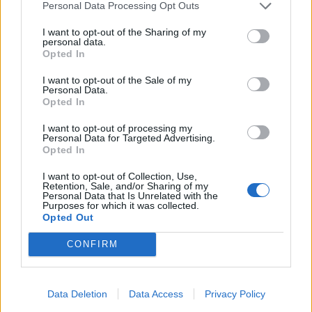
Personal Data Processing Opt Outs
Esonero dal versamento dei contributi previdenziali
per aziende che non richiedono trattamenti di cassa
I want to opt-out of the Sharing of my
integrazione
personal data.
Opted In
inps
1.400 euro
I want to opt-out of the Sale of my
Personal Data.
2022-02-19
Opted In
Esonero dal versamento dei contributi previdenziali
I want to opt-out of processing my
per aziende che non richiedono trattamenti di cassa
Personal Data for Targeted Advertising.
integrazione
Opted In
inps
4.600 euro
I want to opt-out of Collection, Use,
Retention, Sale, and/or Sharing of my
Personal Data that Is Unrelated with the
2021-12-15
Purposes for which it was collected.
Opted Out
esenzioni fiscali e crediti d'imposta adottati a
seguito della crisi economica causata dall'epidemia di
CONFIRM
COVID-19 [con mo
agenzia delle entrate
7.328 euro
Data Deletion
Data Access
Privacy Policy
2021-03-04