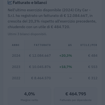
Fatturato e bilanci
Nell'ultimo esercizio disponibile (2024) City Car -
S.r.l. ha registrato un fatturato di € 12.084.667, in
crescita del 20,3% rispetto all'esercizio precedente,
chiudendo con un utile di € 484.720.
Ultimi 3 bilanci disponibili.
ANNO
FATTURATO
Δ%
UTILE/PERDITA
2024
€ 12.084.667
+20,3%
€ 484.720
2023
€ 10.045.876
+18,7%
€ 553.376
2022
€ 8.464.570
—
€ 312.137
4,0%
€ 464.795
Margine netto
Fatturato per dipendente