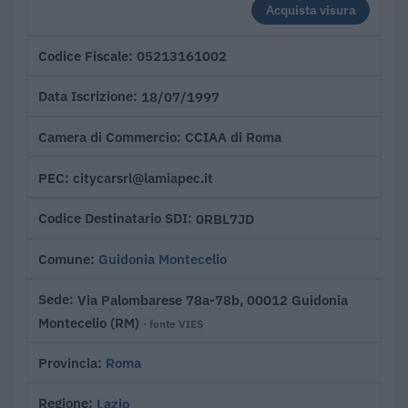
Acquista visura
05213161002
Codice Fiscale
18/07/1997
Data Iscrizione
CCIAA di Roma
Camera di Commercio
citycarsrl@lamiapec.it
PEC
0RBL7JD
Codice Destinatario SDI
Guidonia Montecelio
Comune
Via Palombarese 78a-78b, 00012 Guidonia
Sede
Montecelio (RM)
· fonte VIES
Roma
Provincia
Lazio
Regione