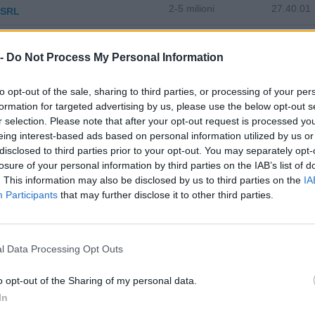
2-5 milioni
27.40.01
 SRL
I AUTOMOTIVE LIGHTING
100-500 milioni
27.40.01
 -
Do Not Process My Personal Information
SPA
to opt-out of the sale, sharing to third parties, or processing of your per
5-10 milioni
27.40.01
SRL
formation for targeted advertising by us, please use the below opt-out s
r selection. Please note that after your opt-out request is processed y
2-5 milioni
27.40.01
.R.L.
eing interest-based ads based on personal information utilized by us or
disclosed to third parties prior to your opt-out. You may separately opt-
ATIVA INDOTTO CARNIA
losure of your personal information by third parties on the IAB’s list of
1-2 milioni
27.40.01
A' COOPERATIVA
. This information may also be disclosed by us to third parties on the
IA
Participants
that may further disclose it to other third parties.
2-5 milioni
27.40.01
.R.L.
5-10 milioni
27.40.01
X TRADING SRL
l Data Processing Opt Outs
50-100 milioni
27.40.01
-GATE TREVISO S.R.L.
o opt-out of the Sharing of my personal data.
In
R ILLUMINAZIONE S.R.L. IN