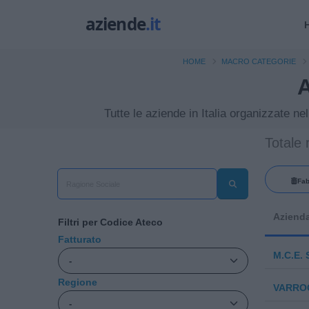
HOME
MACRO CATEGORIE
A
FABBRI
Tutte le aziende in Italia organizzate n
Totale r
Fab
illumin
Aziend
Filtri per Codice Ateco
Fatturato
M.C.E. 
Regione
VARROC