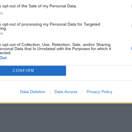
0-1 milioni
27.40.01
LIMENTO
o opt-out of the Sale of my Personal Data.
In
0-1 milioni
27.40.01
LS
to opt-out of processing my Personal Data for Targeted
ing.
2-5 milioni
27.40.01
OVATION SRL
In
o opt-out of Collection, Use, Retention, Sale, and/or Sharing
1-2 milioni
27.40.01
 S.R.L.
ersonal Data that Is Unrelated with the Purposes for which it
lected.
Out
0-1 milioni
27.40.01
TECHNOLOGY S.R.L.
CONFIRM
27.40.01
 DI VALERIANI SARA
27.40.01
 INNOVATIONS ITALIA S.R.L.
Data Deletion
Data Access
Privacy Policy