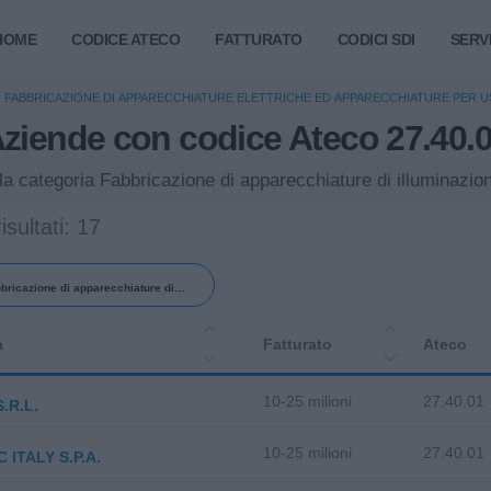
HOME
CODICE ATECO
FATTURATO
CODICI SDI
SERVI
FABBRICAZIONE DI APPARECCHIATURE ELETTRICHE ED APPARECCHIATURE PER 
ziende con codice Ateco 27.40.
CAZIONE DI APPARECCHIATURE DI ILLUMINAZIONE E SEGNALAZIONE PER MEZZI DI
ella categoria Fabbricazione di apparecchiature di illuminazi
isultati: 17
bricazione di apparecchiature di
azione e segnalazione per mezzi di
a
Fatturato
Ateco
trasporto
10-25 milioni
27.40.01
S.R.L.
10-25 milioni
27.40.01
 ITALY S.P.A.