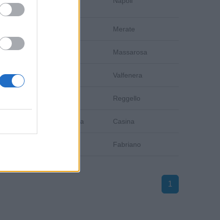
Napoli
Napoli
Lecco
Merate
Lucca
Massarosa
Asti
Valfenera
Firenze
Reggello
Reggio Emilia
Casina
Ancona
Fabriano
1