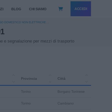
ACCEDI
ZI
BLOG
CHI SIAMO
USO DOMESTICO NON ELETTRICHE
01
 TRASPORTO
one e segnalazione per mezzi di trasporto
Provincia
Città
Torino
Borgaro Torinese
Torino
Cambiano