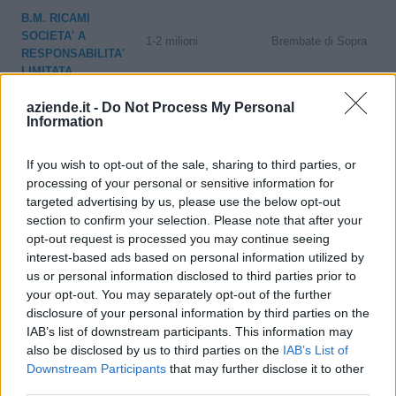
B.M. RICAMI
SOCIETA' A
1-2 milioni
Brembate di Sopra
RESPONSABILITA'
LIMITATA
aziende.it -
Do Not Process My Personal
ONDA BLU
1-2 milioni
Casnigo
Information
TEXTILE S.R.L.
If you wish to opt-out of the sale, sharing to third parties, or
10-25 milioni
Casnigo
ROYALTEX S.R.L.
processing of your personal or sensitive information for
targeted advertising by us, please use the below opt-out
COTONIFICIO
10-25 milioni
Cene
section to confirm your selection. Please note that after your
ZAMBAITI S.R.L.
opt-out request is processed you may continue seeing
interest-based ads based on personal information utilized by
BELTRAMI LINEN
2-5 milioni
Cene
us or personal information disclosed to third parties prior to
S.R.L.
your opt-out. You may separately opt-out of the further
disclosure of your personal information by third parties on the
TRAPUNTIFICIO
IAB’s list of downstream participants. This information may
2-5 milioni
Credaro
BERGAMASCO
also be disclosed by us to third parties on the
IAB’s List of
SRL
Downstream Participants
that may further disclose it to other
third parties.
1-2 milioni
Gandino