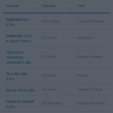
Azienda
Fatturato
Città
EMMEBIESSE -
10-25 milioni
Casale Monferrato
S.P.A.
EMMERRE S.R.L.
0-1 milioni
Grugliasco
A SOCIO UNICO
TESSUTI &
2-5 milioni
Borgaro Torinese
TENDAGGI
CONTRACT SRL
TEX-IND 1965
2-5 milioni
Poirino
S.R.L.
2-5 milioni
Settimo Torinese
RILOX ITALIA SRL
TENACTA GROUP
50-100 milioni
Azzano San Paolo
S.P.A.