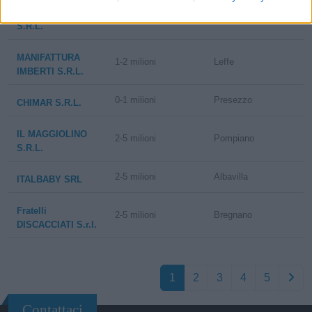
F.LLI MARTINELLI
10-25 milioni
Leffe
S.R.L.
MANIFATTURA
1-2 milioni
Leffe
IMBERTI S.R.L.
0-1 milioni
Presezzo
CHIMAR S.R.L.
IL MAGGIOLINO
2-5 milioni
Pompiano
S.R.L.
2-5 milioni
Albavilla
ITALBABY SRL
Fratelli
2-5 milioni
Bregnano
DISCACCIATI S.r.l.
1
2
3
4
5
Contattaci