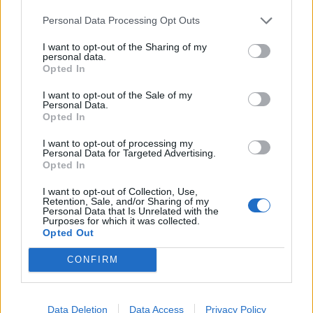
GI.PE.TEX S.R.L.
Personal Data Processing Opt Outs
1-2 milioni
Gandino
EIKOS SRL
I want to opt-out of the Sharing of my
Cazzano
personal data.
ISAIA - S.R.L.
1-2 milioni
Opted In
Sant'Andrea
I want to opt-out of the Sale of my
2-5 milioni
Gandino
INNOVATEX S.R.L.
Personal Data.
Opted In
CORITEX S.N.C.
I want to opt-out of processing my
non pervenuto
Gandino
DI BOSIO TONINO
Personal Data for Targeted Advertising.
& C.
Opted In
I want to opt-out of Collection, Use,
FIN.COP DI
Retention, Sale, and/or Sharing of my
non pervenuto
Gandino
CAPPONI
Personal Data that Is Unrelated with the
Purposes for which it was collected.
VALERIA & C.
Opted Out
RICAMIFICIO
CONFIRM
PEZZOLI -
10-25 milioni
Gazzaniga
SOCIETA' PER
AZIONI
Data Deletion
Data Access
Privacy Policy