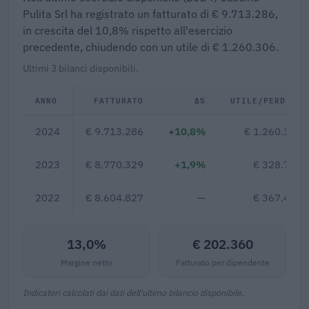
Pulita Srl ha registrato un fatturato di € 9.713.286,
in crescita del 10,8% rispetto all'esercizio
precedente, chiudendo con un utile di € 1.260.306.
Ultimi 3 bilanci disponibili.
ANNO
FATTURATO
Δ%
UTILE/PERDITA
2024
€ 9.713.286
+10,8%
€ 1.260.306
2023
€ 8.770.329
+1,9%
€ 328.783
2022
€ 8.604.827
—
€ 367.417
13,0%
€ 202.360
Margine netto
Fatturato per dipendente
Indicatori calcolati dai dati dell'ultimo bilancio disponibile.