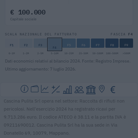
€ 100.000
Capitale sociale
F4
SCALA NAZIONALE DEL FATTURATO
FASCIA
F1
F2
F3
F5
F6
F7
F8
F9
F4
0-1M
1-2M
2-5M
5-10M
10-25M
25-50M
50-100M
100-500M
>500M
Dati economici relativi al bilancio 2024. Fonte: Registro Imprese.
Ultimo aggiornamento: 7 luglio 2026.
Cascina Pulita Srl opera nel settore: Raccolta di rifiuti non
pericolosi. Nell'esercizio 2024 ha registrato ricavi per
9.713.286 euro. Il codice ATECO è 38.11 e la partita IVA è
09211690012. Cascina Pulita Srl ha la sua sede in Via
Donatello 69, 10079, Mappano.