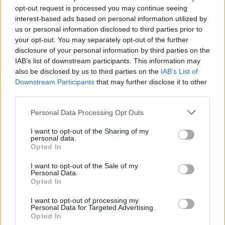
opt-out request is processed you may continue seeing
REGIONE PIEMONTE - DIREZIONE ISTRUZIONE E
DIRITTO ALLO STUDIO UNIVERSITARIO , FO
interest-based ads based on personal information utilized by
us or personal information disclosed to third parties prior to
518 euro
your opt-out. You may separately opt-out of the further
disclosure of your personal information by third parties on the
2026-05-18
IAB’s list of downstream participants. This information may
Academy di filiera del Piemonte, ai sensi della
also be disclosed by us to third parties on the
IAB’s List of
Direttiva regionale Academy di filiera del Piemonte periodo
2023-2026 di
Downstream Participants
that may further disclose it to other
third parties.
REGIONE PIEMONTE - DIREZIONE ISTRUZIONE E
DIRITTO ALLO STUDIO UNIVERSITARIO , FO
Personal Data Processing Opt Outs
259 euro
I want to opt-out of the Sharing of my
2026-05-18
personal data.
Academy di filiera del Piemonte, ai sensi della
Opted In
Direttiva regionale Academy di filiera del Piemonte periodo
I want to opt-out of the Sale of my
2023-2026 di
Personal Data.
REGIONE PIEMONTE - DIREZIONE ISTRUZIONE E
Opted In
DIRITTO ALLO STUDIO UNIVERSITARIO , FO
648 euro
I want to opt-out of processing my
Personal Data for Targeted Advertising.
Opted In
2026-05-18