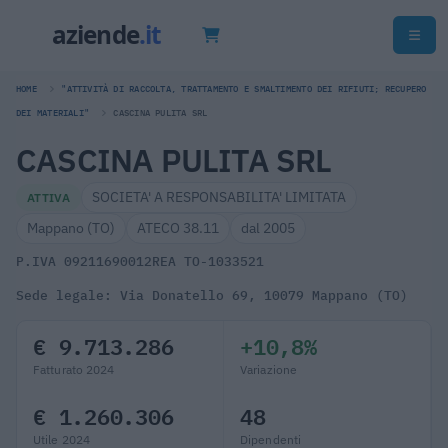
HOME
"ATTIVITÀ DI RACCOLTA, TRATTAMENTO E SMALTIMENTO DEI RIFIUTI; RECUPERO
DEI MATERIALI"
CASCINA PULITA SRL
CASCINA PULITA SRL
SOCIETA' A RESPONSABILITA' LIMITATA
ATTIVA
Mappano (TO)
ATECO 38.11
dal 2005
P.IVA 09211690012
REA TO-1033521
Sede legale: Via Donatello 69, 10079 Mappano (TO)
€ 9.713.286
+10,8%
Fatturato 2024
Variazione
€ 1.260.306
48
Utile 2024
Dipendenti