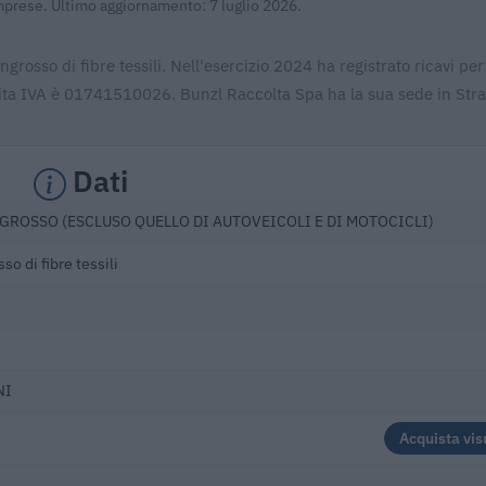
Imprese. Ultimo aggiornamento: 7 luglio 2026.
rosso di fibre tessili. Nell'esercizio 2024 ha registrato ricavi per
ita IVA è 01741510026. Bunzl Raccolta Spa ha la sua sede in Stra
Dati
GROSSO (ESCLUSO QUELLO DI AUTOVEICOLI E DI MOTOCICLI)
o di fibre tessili
NI
Acquista vis