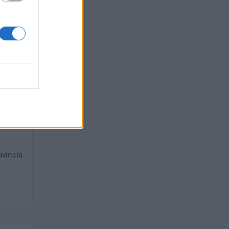
euro
 euro
ovincia