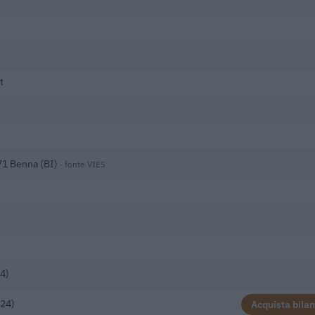
t
871 Benna (BI)
· fonte VIES
4)
024)
Acquista bilan