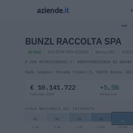
HOME
BUNZL RACCOLTA SPA
SOCIETA' PER AZIONI
Benna (BI)
ATECO
ATTIVA
P.IVA 01741510026
C.F. 00897430153
REA BI-85646
Sede legale: Strada Trossi 3, 13871 Benna (BI
€ 10.141.722
+5,5%
Fatturato 2024
Variazione
SCALA NAZIONALE DEL FATTURATO
F1
F2
F3
F4
F5
0-1M
1-2M
2-5M
5-10M
10-25M