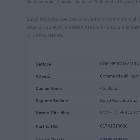
Dati economici relativi al bilancio 2024. Fonte: Registro 
Bunzl Raccolta Spa opera nel settore: Commercio all'ing
10.141.722 euro. Il codice ATECO è 46.86.2 e la part
3, 13871, Benna.
Settore
COMMERCIO ALL'IN
Attività
Commercio all'ingross
Codice Ateco
46.86.2
Ragione Sociale
Bunzl Raccolta Spa
Natura Giuridica
SOCIETA' PER AZIO
Partita IVA
01741510026
Codice Fiscale
00897430153