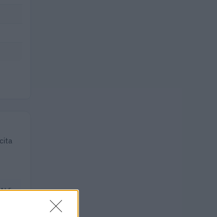
cita
TALE
.000