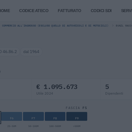
HOME
CODICE ATECO
FATTURATO
CODICI SDI
SERVI
COMMERCIO ALL'INGROSSO (ESCLUSO QUELLO DI AUTOVEICOLI E DI MOTOCICLI)
BUNZL RACC
 46.86.2
dal 1964
)
€ 1.095.673
5
Utile 2024
Dipendenti
F5
FASCIA
F6
F7
F8
F9
25-50M
50-100M
100-500M
>500M