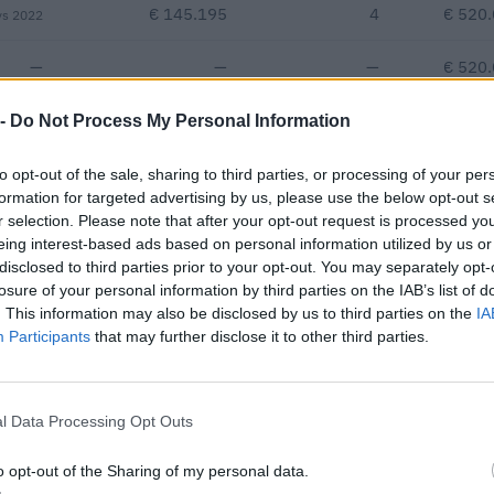
€ 145.195
4
€ 520
vs 2022
—
—
—
€ 520
-2,7%
€ 365.265
—
€ 520
 -
Do Not Process My Personal Information
—
—
—
to opt-out of the sale, sharing to third parties, or processing of your per
formation for targeted advertising by us, please use the below opt-out s
r selection. Please note that after your opt-out request is processed y
€ 1.289.193
eing interest-based ads based on personal information utilized by us or
disclosed to third parties prior to your opt-out. You may separately opt-
Fatturato per dipendente
losure of your personal information by third parties on the IAB’s list of
. This information may also be disclosed by us to third parties on the
IA
Participants
that may further disclose it to other third parties.
l Data Processing Opt Outs
risulta beneficiaria di 5 aiuti o contributi pubblici per un totale d
o opt-out of the Sharing of my personal data.
euro (2021–2023).