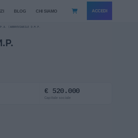
ACCEDI
ZI
BLOG
CHI SIAMO
.P.A. (ABBREVIABILE D.M.P.
.P.
€ 520.000
Capitale sociale