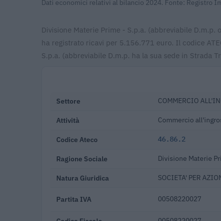
Dati economici relativi al bilancio 2024. Fonte: Registro 
Divisione Materie Prime - S.p.a. (abbreviabile D.m.p. o
ha registrato ricavi per 5.156.771 euro. Il codice AT
S.p.a. (abbreviabile D.m.p. ha la sua sede in Strada T
Settore
COMMERCIO ALL'IN
Attività
Commercio all'ingross
Codice Ateco
46.86.2
Ragione Sociale
Divisione Materie Pr
Natura Giuridica
SOCIETA' PER AZIO
Partita IVA
00508220027
Codice Fiscale
00508220027