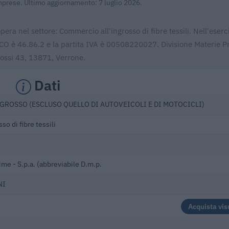
Imprese. Ultimo aggiornamento: 7 luglio 2026.
pera nel settore: Commercio all'ingrosso di fibre tessili. Nell'eser
ECO è 46.86.2 e la partita IVA è 00508220027. Divisione Materie P
rossi 43, 13871, Verrone.
Dati
GROSSO (ESCLUSO QUELLO DI AUTOVEICOLI E DI MOTOCICLI)
o di fibre tessili
ime - S.p.a. (abbreviabile D.m.p.
NI
Acquista vis