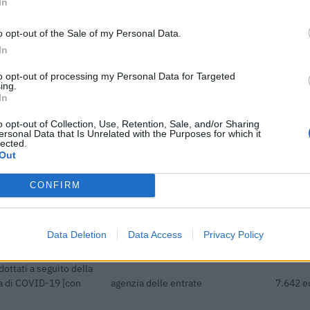
In
ENTE CONCEDENTE
IMPORT
o opt-out of the Sale of my Personal Data.
dottati a seguito della
In
a di COVID-19 [con
agenzia delle entrate
8.032 e
to opt-out of processing my Personal Data for Targeted
ing.
In
acquisto di nuovi
Ministero delle Imprese e del
 parte delle piccole e
Made in Italy - Dipartimento per
3.627 e
o opt-out of Collection, Use, Retention, Sale, and/or Sharing
le politiche per
ersonal Data that Is Unrelated with the Purposes for which it
lected.
Out
LLA SEZIONE
Banca del Mezzogiorno
 DEL DECRETO-LEGGE
115.686
MedioCredito Centrale S.p.A.
CONFIRM
LLA SEZIONE
Banca del Mezzogiorno
 DEL DECRETO-LEGGE
170.396
MedioCredito Centrale S.p.A.
Data Deletion
Data Access
Privacy Policy
dottati a seguito della
a di COVID-19 [con
agenzia delle entrate
7.642 e