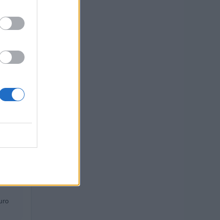
O
uro
uro
 euro
 euro
uro