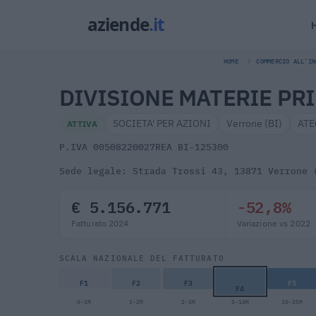
HOME
COMMERCIO ALL'IN
DIVISIONE MATERIE PRIM
SOCIETA' PER AZIONI
Verrone (BI)
ATE
ATTIVA
P.IVA 00508220027
REA BI-125300
Sede legale: Strada Trossi 43, 13871 Verrone 
€ 5.156.771
-52,8%
Fatturato 2024
Variazione vs 2022
SCALA NAZIONALE DEL FATTURATO
F1
F2
F3
F5
F4
0-1M
1-2M
2-5M
5-10M
10-25M