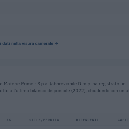
)
 i dati nella visura camerale →
ne Materie Prime - S.p.a. (abbreviabile D.m.p. ha registrato un
etto all'ultimo bilancio disponibile (2022), chiudendo con un ut
Δ%
UTILE/PERDITA
DIPENDENTI
CAPI