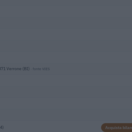
3871 Verrone (BI)
· fonte VIES
)
4)
Acquista bilan