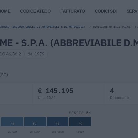
HOME
CODICE ATECO
FATTURATO
CODICI SDI
SERVI
GROSSO (ESCLUSO QUELLO DI AUTOVEICOLI E DI MOTOCICLI)
DIVISIONE MATERIE PRIME - S
E - S.P.A. (ABBREVIABILE D.M
CO 46.86.2
dal 1979
(BI)
€ 145.195
4
Utile 2024
Dipendenti
F4
FASCIA
F6
F7
F8
F9
25-50M
50-100M
100-500M
>500M