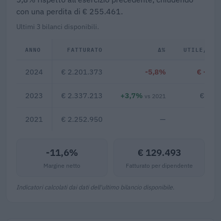
con una perdita di € 255.461.
Ultimi 3 bilanci disponibili.
ANNO
FATTURATO
Δ%
UTILE/PER
2024
€ 2.201.373
-5,8%
€ -255
2023
€ 2.337.213
+3,7%
€ 121
vs 2021
2021
€ 2.252.950
—
-11,6%
€ 129.493
Margine netto
Fatturato per dipendente
Indicatori calcolati dai dati dell'ultimo bilancio disponibile.