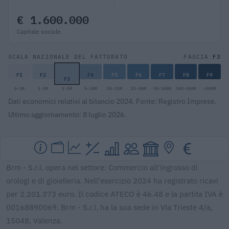
€ 1.600.000
Capitale sociale
F3
SCALA NAZIONALE DEL FATTURATO
FASCIA
F1
F2
F4
F5
F6
F7
F8
F9
F3
0-1M
1-2M
2-5M
5-10M
10-25M
25-50M
50-100M
100-500M
>500M
Dati economici relativi al bilancio 2024. Fonte: Registro Imprese.
Ultimo aggiornamento: 8 luglio 2026.
Brm - S.r.l. opera nel settore: Commercio all'ingrosso di
orologi e di gioielleria. Nell'esercizio 2024 ha registrato ricavi
per 2.201.373 euro. Il codice ATECO è 46.48 e la partita IVA è
00168890069. Brm - S.r.l. ha la sua sede in Via Trieste 4/a,
15048, Valenza.