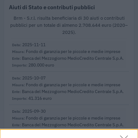
Aiuti di Stato e contributi pubblici
Brm - S.r.l. risulta beneficiaria di 30 aiuti o contributi
pubblici per un totale di almeno 2.708.644 euro (2020–
2025).
2025-11-11
Fondo di garanzia per le piccole e medie imprese
Banca del Mezzogiorno MedioCredito Centrale S.p.A.
280.000 euro
2025-10-07
Fondo di garanzia per le piccole e medie imprese
Banca del Mezzogiorno MedioCredito Centrale S.p.A.
41.316 euro
2025-09-30
Fondo di garanzia per le piccole e medie imprese
Banca del Mezzogiorno MedioCredito Centrale S.p.A.
120.000 euro