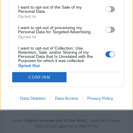
2025-06-25
I want to opt-out of the Sale of my
esenzioni fiscali e crediti d'imposta adottati a
Personal Data.
seguito della crisi economica causata dall'epidemia di
Opted In
COVID-19 [con mo
agenzia delle entrate
I want to opt-out of processing my
Personal Data for Targeted Advertising.
8.295 euro
Opted In
2024-10-15
I want to opt-out of Collection, Use,
Fondo di garanzia per le piccole e medie imprese
Retention, Sale, and/or Sharing of my
Personal Data that Is Unrelated with the
Banca del Mezzogiorno MedioCredito Centrale S.p.A.
Purposes for which it was collected.
320.000 euro
Opted Out
2024-03-08
CONFIRM
Misure fiscali automatiche e sovvenzioni a fondo
perduto a sostegno alle imprese e all'economia (come
modificato da C(20
Data Deletion
Data Access
Privacy Policy
agenzia delle entrate
6 euro
Fonte:
Registro Nazionale Aiuti di Stato (RNA)
– Open Data, licenza
IODL 2.0. Dati aggiornati al 2026-07-02.