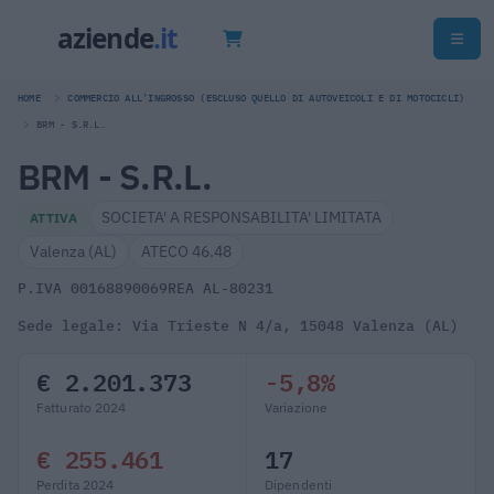
HOME
COMMERCIO ALL'INGROSSO (ESCLUSO QUELLO DI AUTOVEICOLI E DI MOTOCICLI)
BRM - S.R.L.
BRM - S.R.L.
SOCIETA' A RESPONSABILITA' LIMITATA
ATTIVA
Valenza (AL)
ATECO 46.48
P.IVA 00168890069
REA AL-80231
Sede legale: Via Trieste N 4/a, 15048 Valenza (AL)
€ 2.201.373
-5,8%
Fatturato 2024
Variazione
€ 255.461
17
Perdita 2024
Dipendenti