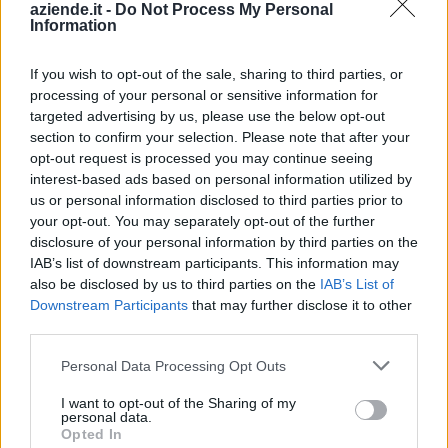
aziende.it -
Do Not Process My Personal
2025-09-30
Information
Fondo di garanzia per le piccole e medie imprese
Banca del Mezzogiorno MedioCredito Centrale S.p.A.
If you wish to opt-out of the sale, sharing to third parties, or
n.d.
processing of your personal or sensitive information for
targeted advertising by us, please use the below opt-out
2025-08-29
section to confirm your selection. Please note that after your
Fondo di garanzia per le piccole e medie imprese
opt-out request is processed you may continue seeing
Banca del Mezzogiorno MedioCredito Centrale S.p.A.
interest-based ads based on personal information utilized by
35.000 euro
us or personal information disclosed to third parties prior to
your opt-out. You may separately opt-out of the further
2025-08-29
disclosure of your personal information by third parties on the
Fondo di garanzia per le piccole e medie imprese
IAB’s list of downstream participants. This information may
Banca del Mezzogiorno MedioCredito Centrale S.p.A.
also be disclosed by us to third parties on the
IAB’s List of
16.000 euro
Downstream Participants
that may further disclose it to other
third parties.
2025-08-29
Fondo di garanzia per le piccole e medie imprese
Personal Data Processing Opt Outs
Banca del Mezzogiorno MedioCredito Centrale S.p.A.
I want to opt-out of the Sharing of my
90.000 euro
personal data.
Opted In