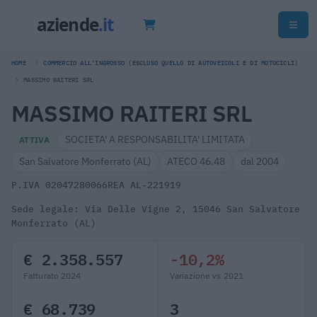
HOME
COMMERCIO ALL'INGROSSO (ESCLUSO QUELLO DI AUTOVEICOLI E DI MOTOCICLI)
MASSIMO RAITERI SRL
MASSIMO RAITERI SRL
SOCIETA' A RESPONSABILITA' LIMITATA
ATTIVA
San Salvatore Monferrato (AL)
ATECO 46.48
dal 2004
P.IVA 02047280066
REA AL-221919
Sede legale: Via Delle Vigne 2, 15046 San Salvatore
Monferrato (AL)
€ 2.358.557
-10,2%
Fatturato 2024
Variazione vs 2021
€ 68.739
3