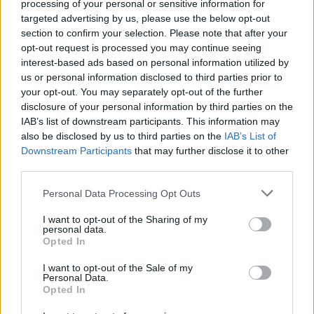
processing of your personal or sensitive information for
agenzia delle entrate
targeted advertising by us, please use the below opt-out
11.973 euro
section to confirm your selection. Please note that after your
opt-out request is processed you may continue seeing
2022-12-06
interest-based ads based on personal information utilized by
TCF: Garanzie sui prestiti per PMI e piccole
us or personal information disclosed to third parties prior to
imprese a media capitalizzazione
your opt-out. You may separately opt-out of the further
Banca del Mezzogiorno MedioCredito Centrale S.p.A.
disclosure of your personal information by third parties on the
250.000 euro
IAB’s list of downstream participants. This information may
also be disclosed by us to third parties on the
IAB’s List of
2022-02-21
Downstream Participants
that may further disclose it to other
Esonero dal versamento dei contributi previdenziali
third parties.
per aziende che non richiedono trattamenti di cassa
integrazione
Personal Data Processing Opt Outs
inps
I want to opt-out of the Sharing of my
1.170 euro
personal data.
Opted In
2020-12-29
Regime quadro nazionale sugli aiuti di Stato –
I want to opt-out of the Sale of my
Personal Data.
COVID 19 (Artt. 54 - 61 del DL Rilancio come modificato
Opted In
dall'art. 62 del
UNIONE REGIONALE DELLE CAMERE DI COMMERCIO