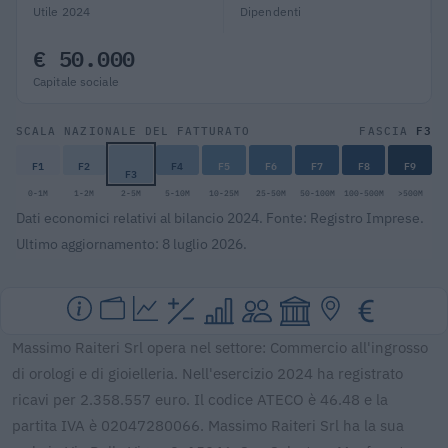
Utile 2024
Dipendenti
€ 50.000
Capitale sociale
F3
SCALA NAZIONALE DEL FATTURATO
FASCIA
F1
F2
F4
F5
F6
F7
F8
F9
F3
0-1M
1-2M
2-5M
5-10M
10-25M
25-50M
50-100M
100-500M
>500M
Dati economici relativi al bilancio 2024. Fonte: Registro Imprese.
Ultimo aggiornamento: 8 luglio 2026.
Massimo Raiteri Srl opera nel settore: Commercio all'ingrosso
di orologi e di gioielleria. Nell'esercizio 2024 ha registrato
ricavi per 2.358.557 euro. Il codice ATECO è 46.48 e la
partita IVA è 02047280066. Massimo Raiteri Srl ha la sua