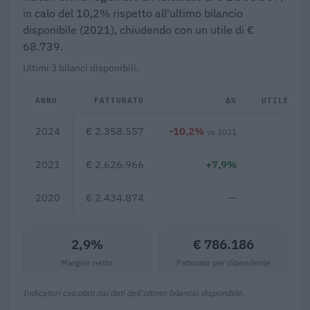
in calo del 10,2% rispetto all'ultimo bilancio
disponibile (2021), chiudendo con un utile di €
68.739.
Ultimi 3 bilanci disponibili.
ANNO
FATTURATO
Δ%
UTILE/PE
2024
€ 2.358.557
-10,2%
€ 6
vs 2021
2021
€ 2.626.966
+7,9%
2020
€ 2.434.874
—
2,9%
€ 786.186
Margine netto
Fatturato per dipendente
Indicatori calcolati dai dati dell'ultimo bilancio disponibile.