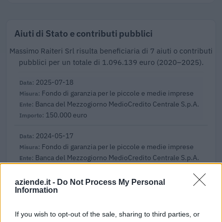
Aiuti di Stato e contributi pubblici
Massimo Raiteri Srl risulta beneficiaria di 7 aiuti o contributi
pubblici per un totale di 1.096.139 euro (2020–2025).
2025-07-18
Fondo di garanzia per le piccole e medie imprese
Banca del Mezzogiorno MedioCredito Centrale S.p.A.
150.000 euro
2024-05-17
Fondo di garanzia per le piccole e medie imprese
Banca del Mezzogiorno MedioCredito Centrale S.p.A.
200.000 euro
aziende.it -
Do Not Process My Personal
2023-05-31
Information
Contributo a fondo perduto [e modifiche ai sensi
della decisione SA. 62668 e decisione C(2022) 171 final)
If you wish to opt-out of the sale, sharing to third parties, or
SA 101076)