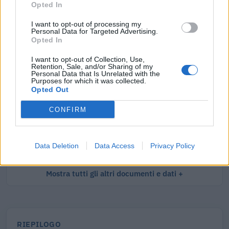
Opted In
Documenti più richiesti
I want to opt-out of processing my
Personal Data for Targeted Advertising.
Visure Camerali - Società di Persone
Opted In
€ 5,39 IVA inclusa
I want to opt-out of Collection, Use,
Retention, Sale, and/or Sharing of my
Personal Data that Is Unrelated with the
Purposes for which it was collected.
Opted Out
Visure Camerali - Storico Società di Persone
CONFIRM
€ 6,98 IVA inclusa
Data Deletion
Data Access
Privacy Policy
Mostra tutti gli altri documenti e dati
RIEPILOGO