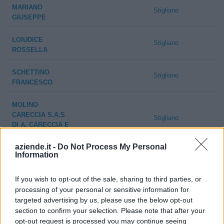
MARIANO
Stigliano
GIUSEPPE
LOIUDICE
Stigliano
ROSSELLA
SCHETTINO
Stigliano
FRANCESCO
MOLINO
CARECCIA S.A.S
Stigliano
DI A. CARECCIA E
C.
aziende.it -
Do Not Process My Personal
Information
DONNA TINA DI
Stigliano
SALVATORE
CAPALBI
If you wish to opt-out of the sale, sharing to third parties, or
processing of your personal or sensitive information for
targeted advertising by us, please use the below opt-out
DIPERSIA
Stigliano
GIUSEPPE
section to confirm your selection. Please note that after your
opt-out request is processed you may continue seeing