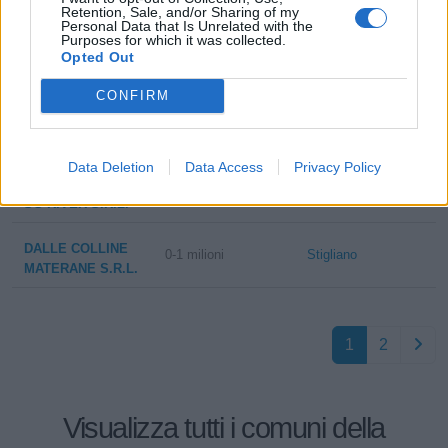
PORCELLINI
Retention, Sale, and/or Sharing of my
Personal Data that Is Unrelated with the
LUCIA
Purposes for which it was collected.
Opted Out
ALBANO
Stigliano
IMMACOLATA
CONFIRM
TRASPORTI
1-2 milioni
Stigliano
LUCANI GROUP
Data Deletion
Data Access
Privacy Policy
1-2 milioni
Stigliano
SG RIVER S.R.L.
DALLE COLLINE
0-1 milioni
Stigliano
MATERANE S.R.L.
1
2
Visualizza tutti i comuni della