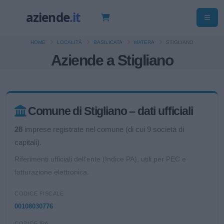
HOME
LOCALITÀ
BASILICATA
MATERA
STIGLIANO
Aziende a Stigliano
Comune di Stigliano – dati ufficiali
28
imprese registrate nel comune (di cui 9 società di
capitali).
Riferimenti ufficiali dell'ente (Indice PA), utili per PEC e
fatturazione elettronica.
CODICE FISCALE
00108030776
CODICE IPA