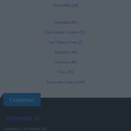
Rotondella (38)
Salandra (30)
San Giorgio Lucano (12)
San Mauro Forte (7)
Stigliano (34)
Tricarico (48)
Tursi (80)
Scanzano Jonico (144)
Contattaci
Aziende.it - Ad Intend Srl