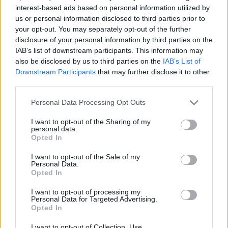
interest-based ads based on personal information utilized by
AUTORICAMBI
us or personal information disclosed to third parties prior to
SARUBBI S.A.S.
Stigliano
your opt-out. You may separately opt-out of the further
DI G. SARUBBI &
C.
disclosure of your personal information by third parties on the
IAB’s list of downstream participants. This information may
also be disclosed by us to third parties on the
IAB’s List of
COLANGELO
Stigliano
Downstream Participants
that may further disclose it to other
SALVATORE
third parties.
CENTRO
Personal Data Processing Opt Outs
DENTALE S.A.S.DI
Stigliano
QUINTO
I want to opt-out of the Sharing of my
FRANCESCO
personal data.
Opted In
PASCIUCCO TOUR
I want to opt-out of the Sale of my
Stigliano
DI PASCIUCCO
Personal Data.
VITO
Opted In
I want to opt-out of processing my
AGRIPETGARDEN
Personal Data for Targeted Advertising.
S.N.C. DI
Opted In
ROMANO
Stigliano
SALVATORE E
I want to opt-out of Collection, Use,