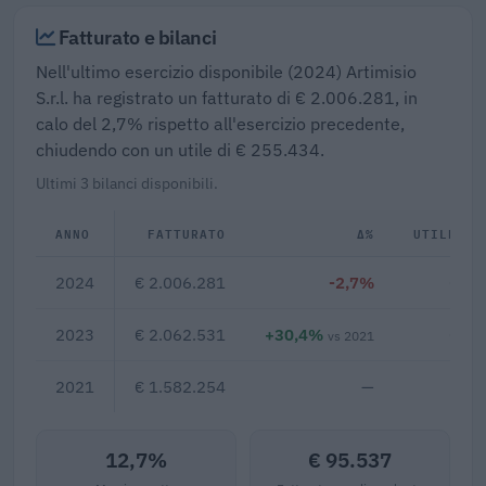
Fatturato e bilanci
Nell'ultimo esercizio disponibile (2024) Artimisio
S.r.l. ha registrato un fatturato di € 2.006.281, in
calo del 2,7% rispetto all'esercizio precedente,
chiudendo con un utile di € 255.434.
Ultimi 3 bilanci disponibili.
ANNO
FATTURATO
Δ%
UTILE/PE
2024
€ 2.006.281
-2,7%
€ 25
2023
€ 2.062.531
+30,4%
€ 42
vs 2021
2021
€ 1.582.254
—
12,7%
€ 95.537