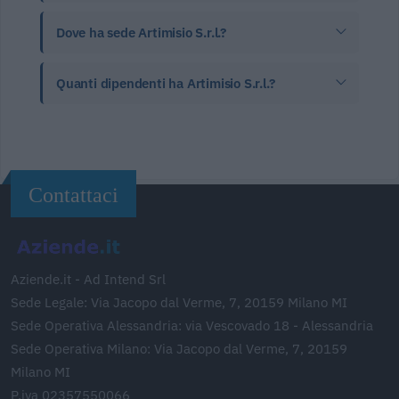
Dove ha sede Artimisio S.r.l.?
Quanti dipendenti ha Artimisio S.r.l.?
Contattaci
Aziende.it - Ad Intend Srl
Sede Legale: Via Jacopo dal Verme, 7, 20159 Milano MI
Sede Operativa Alessandria: via Vescovado 18 - Alessandria
Sede Operativa Milano: Via Jacopo dal Verme, 7, 20159
Milano MI
P.iva 02357550066