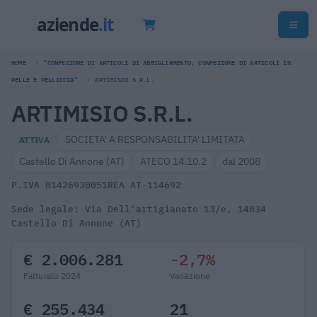
HOME
"CONFEZIONE DI ARTICOLI DI ABBIGLIAMENTO; CONFEZIONE DI ARTICOLI IN
PELLE E PELLICCIA"
ARTIMISIO S.R.L.
ARTIMISIO S.R.L.
SOCIETA' A RESPONSABILITA' LIMITATA
ATTIVA
Castello Di Annone (AT)
ATECO 14.10.2
dal 2008
P.IVA 01426930051
REA AT-114692
Sede legale: Via Dell'artigianato 13/e, 14034
Castello Di Annone (AT)
€ 2.006.281
-2,7%
Fatturato 2024
Variazione
€ 255.434
21