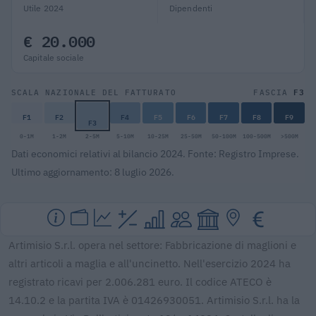
Utile 2024
Dipendenti
€ 20.000
Capitale sociale
F3
SCALA NAZIONALE DEL FATTURATO
FASCIA
F1
F2
F4
F5
F6
F7
F8
F9
F3
0-1M
1-2M
2-5M
5-10M
10-25M
25-50M
50-100M
100-500M
>500M
Dati economici relativi al bilancio 2024. Fonte: Registro Imprese.
Ultimo aggiornamento: 8 luglio 2026.
Artimisio S.r.l. opera nel settore: Fabbricazione di maglioni e
altri articoli a maglia e all'uncinetto. Nell'esercizio 2024 ha
registrato ricavi per 2.006.281 euro. Il codice ATECO è
14.10.2 e la partita IVA è 01426930051. Artimisio S.r.l. ha la