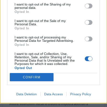
360.000 euro
I want to opt-out of the Sharing of my
personal data.
2023-09-12
Opted In
Fondo di garanzia per le piccole e medie imprese
I want to opt-out of the Sale of my
Banca del Mezzogiorno MedioCredito Centrale S.p.A.
Personal Data.
90.000 euro
Opted In
2023-09-05
I want to opt-out of processing my
Personal Data for Targeted Advertising.
Fondo di garanzia per le piccole e medie imprese
Opted In
Banca del Mezzogiorno MedioCredito Centrale S.p.A.
48.000 euro
I want to opt-out of Collection, Use,
Retention, Sale, and/or Sharing of my
Personal Data that Is Unrelated with the
2023-05-30
Purposes for which it was collected.
Opted Out
Contributo a fondo perduto [e modifiche ai sensi
della decisione SA. 62668 e decisione C(2022) 171 final)
CONFIRM
SA 101076)
agenzia delle entrate
14.317 euro
Data Deletion
Data Access
Privacy Policy
2023-04-17
esenzioni fiscali e crediti d'imposta adottati a