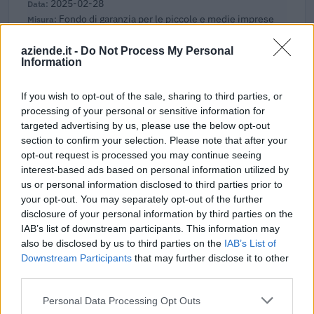
2025-02-28
Fondo di garanzia per le piccole e medie imprese
Banca del Mezzogiorno MedioCredito Centrale S.p.A.
480.000 euro
aziende.it -
Do Not Process My Personal
Information
2024-03-11
Contributo a fondo perduto "perequativo"
If you wish to opt-out of the sale, sharing to third parties, or
[decisione su SA.100155 e modifiche (estensione
processing of your personal or sensitive information for
temporale al 30.6.22) ai sensi
targeted advertising by us, please use the below opt-out
agenzia delle entrate
section to confirm your selection. Please note that after your
5.237 euro
opt-out request is processed you may continue seeing
interest-based ads based on personal information utilized by
2023-11-30
us or personal information disclosed to third parties prior to
Voucher digitalizzazione PMI 2023
your opt-out. You may separately opt-out of the further
UNIONE REGIONALE DELLE CAMERE DI COMMERCIO
disclosure of your personal information by third parties on the
INDUSTRIA ARTIGIANATO AGRICOLTURA DEL
IAB’s list of downstream participants. This information may
9.656 euro
also be disclosed by us to third parties on the
IAB’s List of
Downstream Participants
that may further disclose it to other
2023-09-12
third parties.
Fondo di garanzia per le piccole e medie imprese
Personal Data Processing Opt Outs
Banca del Mezzogiorno MedioCredito Centrale S.p.A.