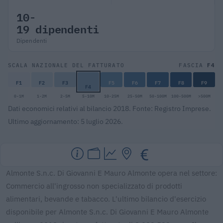
10-
19 dipendenti
Dipendenti
F4
SCALA NAZIONALE DEL FATTURATO
FASCIA
F1
F2
F3
F5
F6
F7
F8
F9
F4
0-1M
1-2M
2-5M
5-10M
10-25M
25-50M
50-100M
100-500M
>500M
Dati economici relativi al bilancio 2018. Fonte: Registro Imprese.
Ultimo aggiornamento: 5 luglio 2026.
Almonte S.n.c. Di Giovanni E Mauro Almonte opera nel settore:
Commercio all'ingrosso non specializzato di prodotti
alimentari, bevande e tabacco. L'ultimo bilancio d'esercizio
disponibile per Almonte S.n.c. Di Giovanni E Mauro Almonte