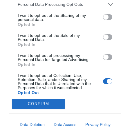
Elaborazione sui bilanci depositati (Registro Imprese). Mediana per
Personal Data Processing Opt Outs
divisione ATECO e provincia.
I want to opt-out of the Sharing of my
personal data.
Opted In
I want to opt-out of the Sale of my
Personal Data.
Dove si trova
Opted In
Indirizzo:
Via Don L. Orione 196, 12042
I want to opt-out of processing my
Personal Data for Targeted Advertising.
Opted In
Comune:
Bra
I want to opt-out of Collection, Use,
Provincia:
Cuneo
Retention, Sale, and/or Sharing of my
Personal Data that Is Unrelated with the
Purposes for which it was collected.
Regione:
Piemonte
Opted Out
CONFIRM
Data Deletion
Data Access
Privacy Policy