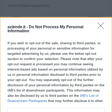
Ultimi 3 bilanci disponibili.
ANNO
FATTURATO
aziende.it -
Do Not Process My Personal
2018
€ 8.083.532
Information
2017
€ 6.521.774
If you wish to opt-out of the sale, sharing to third parties, or
processing of your personal or sensitive information for
2016
€ 6.276.679
targeted advertising by us, please use the below opt-out
section to confirm your selection. Please note that after your
opt-out request is processed you may continue seeing
interest-based ads based on personal information utilized by
us or personal information disclosed to third parties prior to
Confronto di settore
your opt-out. You may separately opt-out of the further
disclosure of your personal information by third parties on the
Il fatturato di Almonte S.n.c. Di Giovanni E Mauro
IAB’s list of downstream participants. This information may
Almonte (
8.083.532 euro
) è
superiore alla
mediana delle
also be disclosed by us to third parties on the
IAB’s List of
aziende dello stesso settore in provincia di CN
Downstream Participants
that may further disclose it to other
third parties.
(
1.848.495 euro
), calcolata su 757 imprese.