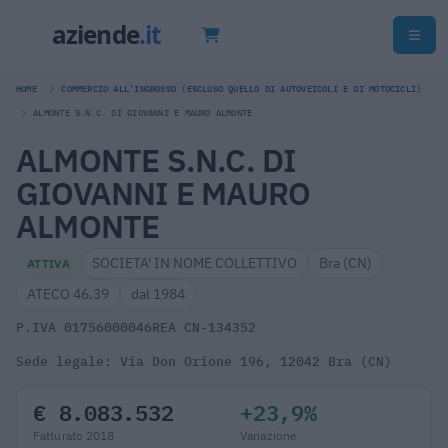
HOME
COMMERCIO ALL'INGROSSO (ESCLUSO QUELLO DI AUTOVEICOLI E DI MOTOCICLI)
ALMONTE S.N.C. DI GIOVANNI E MAURO ALMONTE
ALMONTE S.N.C. DI
GIOVANNI E MAURO
ALMONTE
SOCIETA' IN NOME COLLETTIVO
Bra (CN)
ATTIVA
ATECO 46.39
dal 1984
P.IVA 01756000046
REA CN-134352
Sede legale: Via Don Orione 196, 12042 Bra (CN)
€ 8.083.532
+23,9%
Fatturato 2018
Variazione