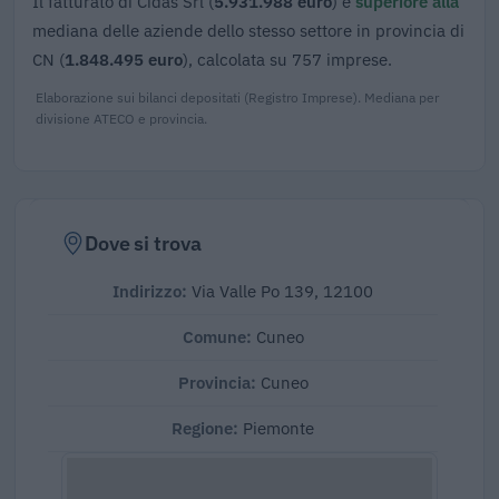
Il fatturato di Cidas Srl (
5.931.988 euro
) è
superiore alla
mediana delle aziende dello stesso settore in provincia di
CN (
1.848.495 euro
), calcolata su 757 imprese.
Elaborazione sui bilanci depositati (Registro Imprese). Mediana per
divisione ATECO e provincia.
Dove si trova
Indirizzo:
Via Valle Po 139, 12100
Comune:
Cuneo
Provincia:
Cuneo
Regione:
Piemonte