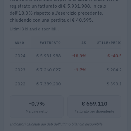
registrato un fatturato di € 5.931.988, in calo
dell'18,3% rispetto all'esercizio precedente,
chiudendo con una perdita di € 40.595.
Ultimi 3 bilanci disponibili.
ANNO
FATTURATO
Δ%
UTILE/PERDITA
2024
€ 5.931.988
-18,3%
€ -40.595
2023
€ 7.260.027
-1,7%
€ 204.269
2022
€ 7.389.200
—
€ 399.178
-0,7%
€ 659.110
Margine netto
Fatturato per dipendente
Indicatori calcolati dai dati dell'ultimo bilancio disponibile.