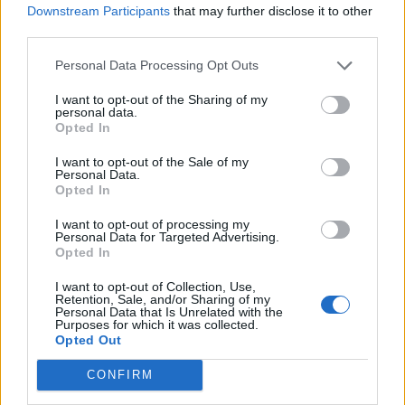
Downstream Participants
that may further disclose it to other
COVID-19 [con mo
third parties.
agenzia delle entrate
2.652 euro
Personal Data Processing Opt Outs
2022-06-17
I want to opt-out of the Sharing of my
personal data.
Fondo di garanzia per le piccole e medie imprese
Opted In
Banca del Mezzogiorno MedioCredito Centrale S.p.A.
120.000 euro
I want to opt-out of the Sale of my
Personal Data.
Opted In
2022-05-31
COVID-19: Fondo di garanzia PMI - Modifica
I want to opt-out of processing my
SA.56966, SA.57625, SA.59655
Personal Data for Targeted Advertising.
Banca del Mezzogiorno MedioCredito Centrale S.p.A.
Opted In
412.121 euro
I want to opt-out of Collection, Use,
Retention, Sale, and/or Sharing of my
2021-12-01
Personal Data that Is Unrelated with the
Purposes for which it was collected.
esenzioni fiscali e crediti d'imposta adottati a
Opted Out
seguito della crisi economica causata dall'epidemia di
COVID-19 [con mo
CONFIRM
agenzia delle entrate
344 euro