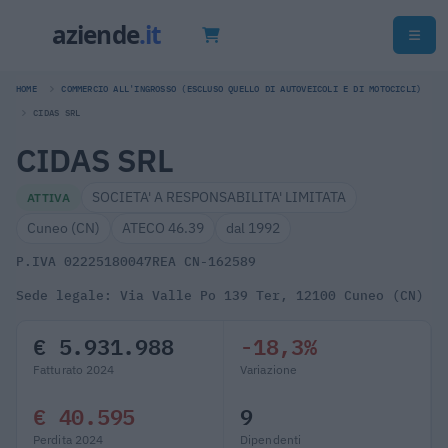
HOME
COMMERCIO ALL'INGROSSO (ESCLUSO QUELLO DI AUTOVEICOLI E DI MOTOCICLI)
CIDAS SRL
CIDAS SRL
SOCIETA' A RESPONSABILITA' LIMITATA
ATTIVA
Cuneo (CN)
ATECO 46.39
dal 1992
P.IVA 02225180047
REA CN-162589
Sede legale: Via Valle Po 139 Ter, 12100 Cuneo (CN)
€ 5.931.988
-18,3%
Fatturato 2024
Variazione
€ 40.595
9
Perdita 2024
Dipendenti