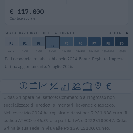
€ 117.000
Capitale sociale
F4
SCALA NAZIONALE DEL FATTURATO
FASCIA
F1
F2
F3
F5
F6
F7
F8
F9
F4
0-1M
1-2M
2-5M
5-10M
10-25M
25-50M
50-100M
100-500M
>500M
Dati economici relativi al bilancio 2024. Fonte: Registro Imprese.
Ultimo aggiornamento: 7 luglio 2026.
Cidas Srl opera nel settore: Commercio all'ingrosso non
specializzato di prodotti alimentari, bevande e tabacco.
Nell'esercizio 2024 ha registrato ricavi per 5.931.988 euro. Il
codice ATECO è 46.39 e la partita IVA è 02225180047. Cidas
Srl ha la sua sede in Via Valle Po 139, 12100, Cuneo.