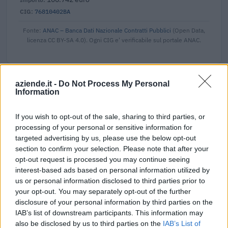
76810402BA
Fonte:
ANAC – Banca Dati Nazionale Contratti Pubblici
(Open Data,
licenza CC BY-SA 4.0). Ogni CIG e' verificabile sul portale ANAC.
aziende.it -
Do Not Process My Personal
Aiuti di Stato e contributi pubblici
Information
Cidas Srl risulta beneficiaria di 7 aiuti o contributi pubblici
If you wish to opt-out of the sale, sharing to third parties, or
per un totale di 1.025.562 euro (2020–2023).
processing of your personal or sensitive information for
targeted advertising by us, please use the below opt-out
2023-05-05
section to confirm your selection. Please note that after your
SA.57496 (2021/N) – Italy – Broadband vouchers
opt-out request is processed you may continue seeing
for SMEs
interest-based ads based on personal information utilized by
INFRATEL ITALIA S.P.A.
us or personal information disclosed to third parties prior to
300 euro
your opt-out. You may separately opt-out of the further
disclosure of your personal information by third parties on the
2023-04-08
IAB’s list of downstream participants. This information may
esenzioni fiscali e crediti d'imposta adottati a
also be disclosed by us to third parties on the
IAB’s List of
seguito della crisi economica causata dall'epidemia di