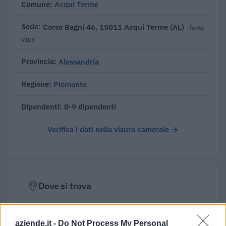
Acqui Terme
Comune
Corso Bagni 46, 15011 Acqui Terme (AL)
Sede
· fonte
VIES
Alessandria
Provincia
Piemonte
Regione
0-9 dipendenti
Dipendenti
Verifica i dati nella visura camerale →
Dove si trova
Indirizzo:
Corso Bagni 46, 15011
aziende.it -
Do Not Process My Personal