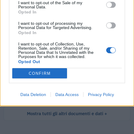
I want to opt-out of the Sale of my
Tutti i documenti e servizi disponibili →
Personal Data.
Opted In
Documenti più richiesti
I want to opt-out of processing my
Personal Data for Targeted Advertising.
Visure Camerali - Società di Persone
Opted In
I want to opt-out of Collection, Use,
€ 5,39 IVA inclusa
Retention, Sale, and/or Sharing of my
Personal Data that Is Unrelated with the
Purposes for which it was collected.
Opted Out
Visure Camerali - Storico Società di Persone
CONFIRM
€ 6,98 IVA inclusa
Data Deletion
Data Access
Privacy Policy
Mostra tutti gli altri documenti e dati