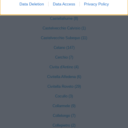
Data Deletion
Data Access
Privacy Policy
Castel di Sangro (125)
Castellafiume (8)
Castelvecchio Calvisio (1)
Castelvecchio Subequo (11)
Celano (147)
Cerchio (7)
Civita d'Antino (4)
Civitella Alfedena (6)
Civitella Roveto (29)
Cocullo (3)
Collarmele (9)
Collelongo (7)
Collepietro (2)