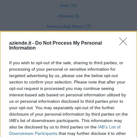
Aielli (33)
Alfedena (9)
Anversa degli Abruzzi (7)
L'Aquila (1205)
aziende.it -
Do Not Process My Personal
Ateleta (11)
Information
Avezzano (712)
If you wish to opt-out of the sale, sharing to third parties, or
Balsorano (32)
processing of your personal or sensitive information for
targeted advertising by us, please use the below opt-out
Barete (8)
section to confirm your selection. Please note that after your
opt-out request is processed you may continue seeing
Barisciano (18)
interest-based ads based on personal information utilized by
Barrea (6)
us or personal information disclosed to third parties prior to
your opt-out. You may separately opt-out of the further
Bugnara (4)
disclosure of your personal information by third parties on the
Cagnano Amiterno (8)
IAB’s list of downstream participants. This information may
also be disclosed by us to third parties on the
IAB’s List of
Calascio (3)
Downstream Participants
that may further disclose it to other