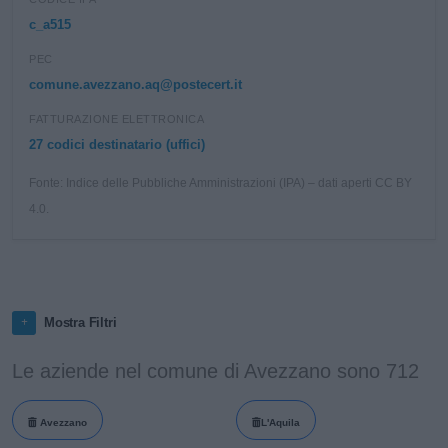
c_a515
PEC
comune.avezzano.aq@postecert.it
FATTURAZIONE ELETTRONICA
27 codici destinatario (uffici)
Fonte: Indice delle Pubbliche Amministrazioni (IPA) – dati aperti CC BY
4.0.
Mostra Filtri
Le aziende nel comune di Avezzano sono 712
Avezzano
L'Aquila