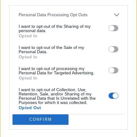
third parties.
Campo di Giove (8)
Campotosto (4)
Personal Data Processing Opt Outs
Canistro (6)
I want to opt-out of the Sharing of my
personal data.
Cansano (2)
Opted In
Capestrano (11)
I want to opt-out of the Sale of my
Personal Data.
Capistrello (18)
Opted In
Capitignano (7)
I want to opt-out of processing my
Personal Data for Targeted Advertising.
Caporciano (2)
Opted In
Cappadocia (5)
I want to opt-out of Collection, Use,
Retention, Sale, and/or Sharing of my
Carapelle Calvisio (2)
Personal Data that Is Unrelated with the
Purposes for which it was collected.
Opted Out
Carsoli (88)
Castel del Monte (8)
CONFIRM
Castel di Ieri (6)