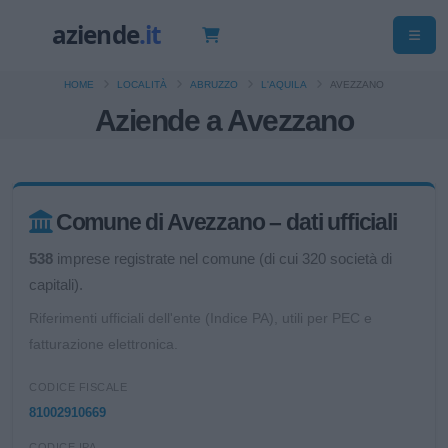
HOME
LOCALITÀ
ABRUZZO
L'AQUILA
AVEZZANO
Aziende a Avezzano
Comune di Avezzano – dati ufficiali
538
imprese registrate nel comune (di cui 320 società di
capitali).
Riferimenti ufficiali dell'ente (Indice PA), utili per PEC e
fatturazione elettronica.
CODICE FISCALE
81002910669
CODICE IPA