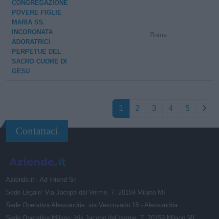
CONGREGAZIONE
POVERE FIGLIE
MARIA SS.
INCORONATA
Roma
ADORATRICI
PERPETUE DEL
SACRO CUORE DI
GESU
1
2
3
4
5
Contattaci
Aziende.it - Ad Intend Srl
Sede Legale: Via Jacopo dal Verme, 7, 20159 Milano MI
Sede Operativa Alessandria: via Vescovado 18 - Alessandria
Sede Operativa Milano: Via Jacopo dal Verme, 7, 20159 Milano MI