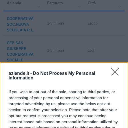
Azienda
Fatturato
Città
COOPERATIVA
2-5 milioni
Lecco
SOC.NUOVA
SCUOLA A R.L.
CFP SAN
GIUSEPPE
2-5 milioni
Lodi
COOPERATIVA
SOCIALE
CENTRO STUDI
aziende.it -
Do Not Process My Personal
10-25 milioni
Bergamo
Information
SUPERIORI S.R.L.
SCUOLA AMBRIT
If you wish to opt-out of the sale, sharing to third parties, or
5-10 milioni
Roma
ROME S.R.L.
processing of your personal or sensitive information for
targeted advertising by us, please use the below opt-out
section to confirm your selection. Please note that after your
LYCEE FRANCAIS
5-10 milioni
Torino
opt-out request is processed you may continue seeing
INTERNATIONAL
JEAN GIONO
interest-based ads based on personal information utilized by
us or personal information disclosed to third parties prior to