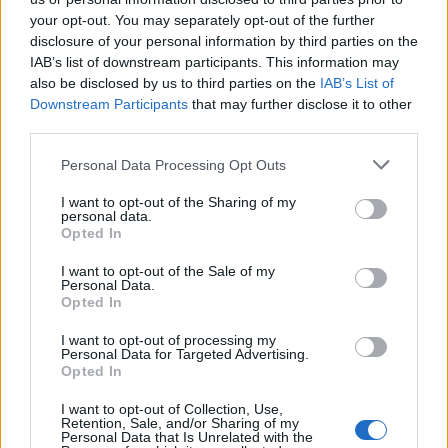
your opt-out. You may separately opt-out of the further
COOPERATIVA
disclosure of your personal information by third parties on the
SOCIALE
5-10 milioni
Verona
IAB’s list of downstream participants. This information may
CULTURA E
VALORI
also be disclosed by us to third parties on the
IAB’s List of
Downstream Participants
that may further disclose it to other
third parties.
IAL NAZIONALE -
INNOVAZIONE
2-5 milioni
Roma
Personal Data Processing Opt Outs
APPRENDIMENTO
LAVORO S.R.L.
I want to opt-out of the Sharing of my
personal data.
BILINGUAL
Opted In
EUROPEAN
1-2 milioni
Milano
I want to opt-out of the Sale of my
SCHOOL -
Personal Data.
SOCIETA'
Opted In
COOPERATIVA
I want to opt-out of processing my
Personal Data for Targeted Advertising.
BILINGUAL
Opted In
2-5 milioni
Scanzorosciate
BRITISH SCHOOL
S.R.L.UNIPERSONALE
I want to opt-out of Collection, Use,
Retention, Sale, and/or Sharing of my
Personal Data that Is Unrelated with the
2-5 milioni
Milano
GIEFFEGI SRL