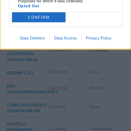
Purposes for which it was collected.
Opted Out
I.L.S.
CONFIRM
INTERNATIONAL
1-2 milioni
Milano
LANGUAGE
SCHOOL SRL
Data Deletion
Data Access
Privacy Policy
DON LEONE
LEONI SOCIETA'
1-2 milioni
Caravaggio
COOPERATIVA
SOCIALE ONLUS
5-10 milioni
Lucca
ESEDRA S.R.L.
EOS
5-10 milioni
Brunico
SOZIALGENOSSENSCHAFT
COMPL.SCOLASTICO
2-5 milioni
Roma
SERAPHICUM SRL
CASTELLI
1-2 milioni
Grottaferrata
INTERNATION.