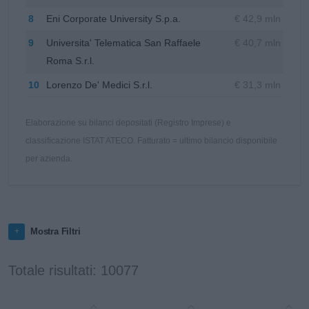
8
Eni Corporate University S.p.a.
€ 42,9 mln
9
Universita' Telematica San Raffaele
€ 40,7 mln
Roma S.r.l.
10
Lorenzo De' Medici S.r.l.
€ 31,3 mln
Elaborazione su bilanci depositati (Registro Imprese) e
classificazione ISTAT ATECO. Fatturato = ultimo bilancio disponibile
per azienda.
Mostra Filtri
Totale risultati: 10077