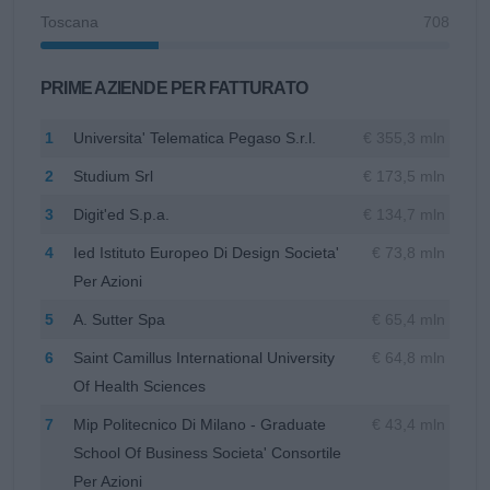
Toscana
708
PRIME AZIENDE PER FATTURATO
1
Universita' Telematica Pegaso S.r.l.
€ 355,3 mln
2
Studium Srl
€ 173,5 mln
3
Digit'ed S.p.a.
€ 134,7 mln
4
Ied Istituto Europeo Di Design Societa'
€ 73,8 mln
Per Azioni
5
A. Sutter Spa
€ 65,4 mln
6
Saint Camillus International University
€ 64,8 mln
Of Health Sciences
7
Mip Politecnico Di Milano - Graduate
€ 43,4 mln
School Of Business Societa' Consortile
Per Azioni