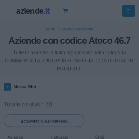
HOME
MACRO CATEGORIE
Aziende con codice Ateco 46.7
COMMERCIO ALL'INGROSSO (ESCLUSO QUELLO DI AUTOVEICOLI E DI
MOTOCICLI)
Tutte le aziende in Italia organizzate nella categoria
COMMERCIO ALL'INGROSSO SPECIALIZZATO DI ALTRI
PRODOTTI
Mostra Filtri
Totale risultati: 70
COMMERCIO ALL'INGROSSO
SPECIALIZZATO DI ALTRI PRODOTTI
Azienda
Fatturato
Città