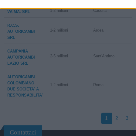
1-2 milioni
Casoria
VA.MA. SRL
R.C.S.
1-2 milioni
Ardea
AUTORICAMBI
SRL
CAMPANIA
2-5 milioni
Sant'Antimo
AUTORICAMBI
LAZIO SRL
AUTORICAMBI
COLOMBIANO
1-2 milioni
Roma
DUE SOCIETA' A
RESPONSABILITA'
1
2
3
Contattaci