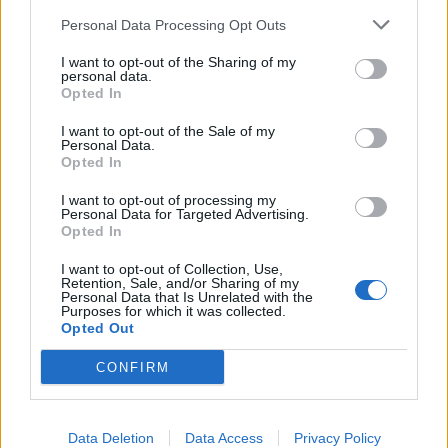
SRL
Personal Data Processing Opt Outs
BETA RICAMBI
5-10 milioni
Pompei
I want to opt-out of the Sharing of my
S.R.L.
personal data.
Opted In
UTENSIDER
I want to opt-out of the Sale of my
2-5 milioni
Modugno
IDROMECCANICA
Personal Data.
S R L
Opted In
I want to opt-out of processing my
G.E.I. DI
Personal Data for Targeted Advertising.
1-2 milioni
Brescia
GENTILINI A. E C.
Opted In
S.R.L.
I want to opt-out of Collection, Use,
Retention, Sale, and/or Sharing of my
5-10 milioni
Milano
VIMOTER SPA
Personal Data that Is Unrelated with the
Purposes for which it was collected.
Opted Out
AUTORICAMBI
10-25 milioni
Palermo
CORI SRL
CONFIRM
2-5 milioni
Cosenza
FDR PECORA SRL
Data Deletion
5-10 milioni
Data Access
Privacy Policy
Catania
MI.R.A. S.R.L.