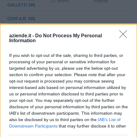
1-2 milioni
Argenta
GALLETTI SRL
CENT.A.R. SRL
CENTRO
10-25 milioni
Cesena
AUTORICAMBI
aziende.it -
Do Not Process My Personal
ROMAGNA
Information
AUTORICAMBI
If you wish to opt-out of the sale, sharing to third parties, or
2-5 milioni
Guastalla
GUASTALLA
processing of your personal or sensitive information for
S.R.L.
targeted advertising by us, please use the below opt-out
section to confirm your selection. Please note that after your
0-1 milioni
Arezzo
S.A.R.I. SRL
opt-out request is processed you may continue seeing
interest-based ads based on personal information utilized by
EUROGAS DI
us or personal information disclosed to third parties prior to
1-2 milioni
Sesto Fiorentino
MARCOLIN
your opt-out. You may separately opt-out of the further
GIANLUIGI SRL
disclosure of your personal information by third parties on the
Guidonia
IAB’s list of downstream participants. This information may
RORIBUS S.R.L.
1-2 milioni
also be disclosed by us to third parties on the
IAB’s List of
Montecelio
Downstream Participants
that may further disclose it to other
third parties.
RAS TRATTORI
1-2 milioni
Monterotondo