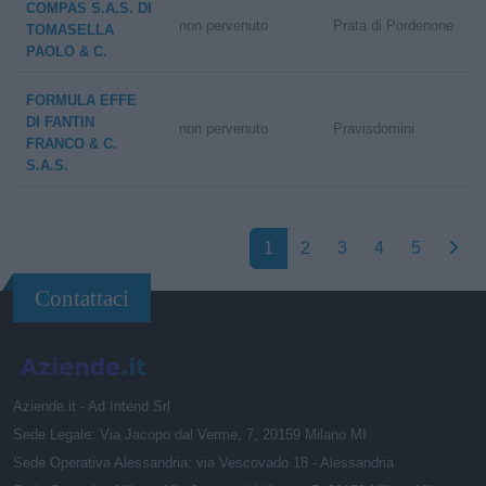
COMPAS S.A.S. DI
non pervenuto
Prata di Pordenone
TOMASELLA
PAOLO & C.
FORMULA EFFE
DI FANTIN
non pervenuto
Pravisdomini
FRANCO & C.
S.A.S.
1
2
3
4
5
Contattaci
Aziende.it - Ad Intend Srl
Sede Legale: Via Jacopo dal Verme, 7, 20159 Milano MI
Sede Operativa Alessandria: via Vescovado 18 - Alessandria