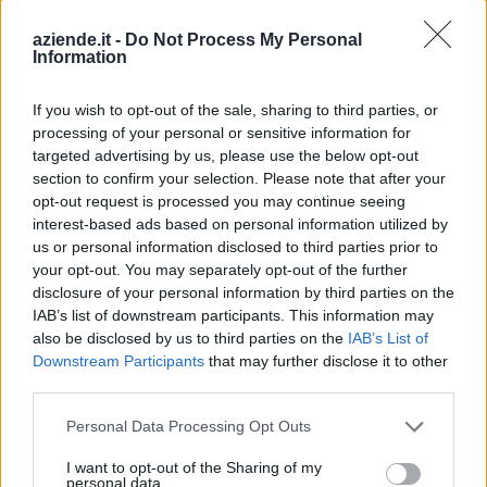
non pervenuto
Besnate
LEGNO ED AFFINI
aziende.it -
Do Not Process My Personal
L.I.L.E.A. S.N.C.
Information
TISCHLEREI
If you wish to opt-out of the sale, sharing to third parties, or
UNTERBERGER
non pervenuto
Brunico
processing of your personal or sensitive information for
DES
UNTERBERGER J.
targeted advertising by us, please use the below opt-out
& CO. KG
section to confirm your selection. Please note that after your
opt-out request is processed you may continue seeing
interest-based ads based on personal information utilized by
RESCH
0-1 milioni
Cornedo all'Isarco
us or personal information disclosed to third parties prior to
TISCHLEREI
GMBH
your opt-out. You may separately opt-out of the further
disclosure of your personal information by third parties on the
IAB’s list of downstream participants. This information may
SCHNEIDER
1-2 milioni
also be disclosed by us to third parties on the
IAB’s List of
GEORG GMBH
Downstream Participants
that may further disclose it to other
third parties.
PRAST OHG DES
non pervenuto
Renon
MATTHIAS UND
Personal Data Processing Opt Outs
KURT PRAST
I want to opt-out of the Sharing of my
PATZLEINER
personal data.