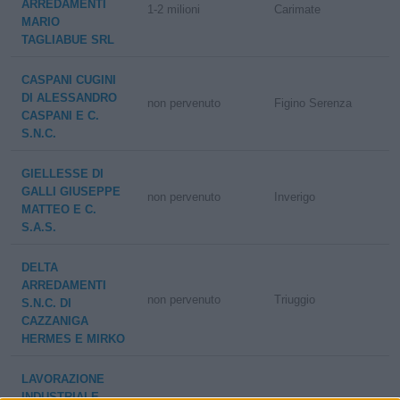
ARREDAMENTI
1-2 milioni
Carimate
MARIO
TAGLIABUE SRL
CASPANI CUGINI
DI ALESSANDRO
non pervenuto
Figino Serenza
CASPANI E C.
S.N.C.
GIELLESSE DI
GALLI GIUSEPPE
non pervenuto
Inverigo
MATTEO E C.
S.A.S.
DELTA
ARREDAMENTI
non pervenuto
Triuggio
S.N.C. DI
CAZZANIGA
HERMES E MIRKO
LAVORAZIONE
INDUSTRIALE