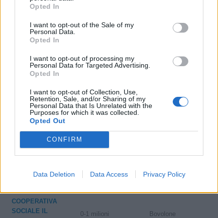
Opted In
INNENAUSBAU
non pervenuto
San Candido
OHG DES
I want to opt-out of the Sale of my
PATZLEINER F. &
Personal Data.
J.
Opted In
MASIERO TRE
I want to opt-out of processing my
Personal Data for Targeted Advertising.
S.N.C. DI
non pervenuto
Legnaro
Opted In
MASIERO
ANDREA & C.
I want to opt-out of Collection, Use,
Retention, Sale, and/or Sharing of my
Personal Data that Is Unrelated with the
Godega di
TEMPORA
0-1 milioni
Purposes for which it was collected.
Sant'Urbano
COUNTRY SRL
Opted Out
CONFIRM
LA S.SPREA SNC
DI SPREA
non pervenuto
Bovolone
GABRIELE E
BERTOLINI
Data Deletion
Data Access
Privacy Policy
SABINA
COOPERATIVA
SOCIALE IL
0-1 milioni
Bovolone