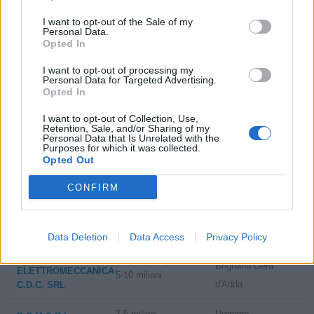
I want to opt-out of the Sale of my
CEMAS ELETTRA
Personal Data.
10-25 milioni
Carmagnola
Opted In
S.R.L.
I want to opt-out of processing my
1-2 milioni
Poirino
TPRO SRL
Personal Data for Targeted Advertising.
Opted In
25-50 milioni
Torino
BAUSANO S.P.A.
I want to opt-out of Collection, Use,
Retention, Sale, and/or Sharing of my
10-25 milioni
Rosta
Personal Data that Is Unrelated with the
F.LLI MARIS SPA
Purposes for which it was collected.
Opted Out
10-25 milioni
Settimo Torinese
SELLA S.R.L.
CONFIRM
Albano
UTPVISION SRL
10-25 milioni
Sant'Alessandro
Data Deletion
2-5 milioni
Data Access
Privacy Policy
Bariano
AXEL S.R.L.
Brignano Gera
ELETTROMECCANICA
5-10 milioni
d'Adda
C.D.C. SRL
2-5 milioni
Urgnano