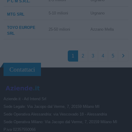
P C M S.R.L.
5-10 milioni
Urgnano
MTG SRL
TOYO EUROPE
25-50 milioni
Azzano Mella
SRL
1
2
3
4
5
Contattaci
Aziende.it - Ad Intend Srl
Sede Legale: Via Jacopo dal Verme, 7, 20159 Milano MI
Sede Operativa Alessandria: via Vescovado 18 - Alessandria
Sede Operativa Milano: Via Jacopo dal Verme, 7, 20159 Milano MI
P.iva 02357550066