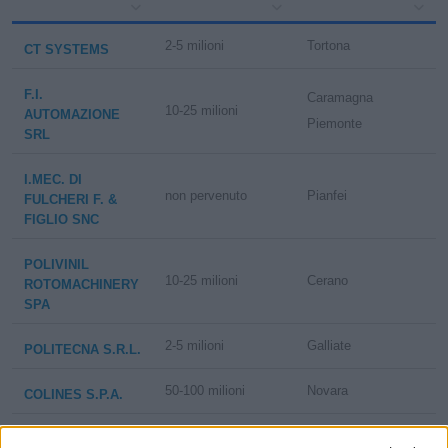
2-5 milioni
Tortona
CT SYSTEMS
F.I.
Caramagna
10-25 milioni
AUTOMAZIONE
Piemonte
SRL
I.MEC. DI
non pervenuto
Pianfei
FULCHERI F. &
FIGLIO SNC
POLIVINIL
10-25 milioni
Cerano
ROTOMACHINERY
SPA
2-5 milioni
Galliate
POLITECNA S.R.L.
50-100 milioni
Novara
COLINES S.P.A.
PROFILE DIES -
1-2 milioni
Novara