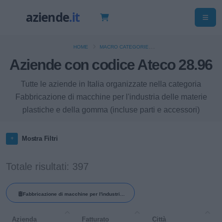
HOME
MACRO CATEGORIE
Aziende con codice Ateco 28.96
FABBRICAZIONE DI MACCHINARI ED APPARECCHIATURE NCA
Tutte le aziende in Italia organizzate nella categoria
Fabbricazione di macchine per l'industria delle materie
plastiche e della gomma (incluse parti e accessori)
Mostra Filtri
Totale risultati: 397
Fabbricazione di macchine per l'industria
delle materie plastiche e della gomma
Azienda
Fatturato
Città
(incluse parti e accessori)