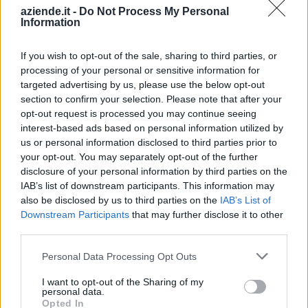
S.R.L.
aziende.it -
Do Not Process My Personal
Information
5-10 milioni
Novara
BINOVA S.R.L.
If you wish to opt-out of the sale, sharing to third parties, or
50-100 milioni
Novara
AMUT SPA
processing of your personal or sensitive information for
targeted advertising by us, please use the below opt-out
5-10 milioni
Oleggio
section to confirm your selection. Please note that after your
TECNOVA S.R.L.
opt-out request is processed you may continue seeing
interest-based ads based on personal information utilized by
L. LUNARDON
2-5 milioni
Oleggio Castello
us or personal information disclosed to third parties prior to
SRL
your opt-out. You may separately opt-out of the further
disclosure of your personal information by third parties on the
COLINES AIR
San Pietro
IAB’s list of downstream participants. This information may
2-5 milioni
BUBBLE S.R.L. IN
Mosezzo
also be disclosed by us to third parties on the
IAB’s List of
LIQUIDAZIONE
Downstream Participants
that may further disclose it to other
third parties.
GAP S.R.L. IN
2-5 milioni
Trecate
LIQUIDAZIONE
Personal Data Processing Opt Outs
PU SPACE
I want to opt-out of the Sharing of my
1-2 milioni
Carignano
personal data.
TECHNICAL
Opted In
SERVICE SRL