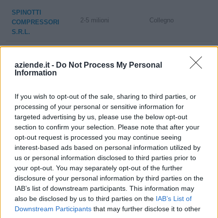
SPINOTTI
2-5 milioni
Collegno
COMPRESSORI
S.R.L.
2-5 milioni
Druento
PIANA S.R.L.
aziende.it -
Do Not Process My Personal
Information
C.R.C. CENTRO
RIPARAZIONE
non pervenuto
Nichelino
COMPRESSORI DI
If you wish to opt-out of the sale, sharing to third parties, or
DANILO
processing of your personal or sensitive information for
SPAGNUOLO
targeted advertising by us, please use the below opt-out
section to confirm your selection. Please note that after your
CHIERI ITALIA
opt-out request is processed you may continue seeing
0-1 milioni
Milano
S.R.L.
interest-based ads based on personal information utilized by
us or personal information disclosed to third parties prior to
your opt-out. You may separately opt-out of the further
PNEUMOFORE
10-25 milioni
Rivoli
SPA
disclosure of your personal information by third parties on the
IAB’s list of downstream participants. This information may
100-500 milioni
Robassomero
also be disclosed by us to third parties on the
IAB’s List of
FNA S.P.A.
Downstream Participants
that may further disclose it to other