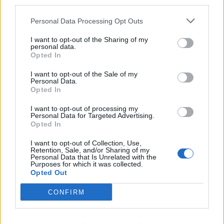
third parties.
ABAC ARIA
100-500 milioni
Robassomero
COMPRESSA
Personal Data Processing Opt Outs
S.R.L.
I want to opt-out of the Sharing of my
BIASETTON
personal data.
2-5 milioni
Serra Riccò
Opted In
OLEODINAMICA -
S.R.L.
I want to opt-out of the Sale of my
Personal Data.
DOTT.ING.MARIO
Opted In
25-50 milioni
Arcola
COZZANI SRL
I want to opt-out of processing my
Personal Data for Targeted Advertising.
OFFICINA
Opted In
1-2 milioni
Arcola
MECCANICA
COZZANI SRL
I want to opt-out of Collection, Use,
Retention, Sale, and/or Sharing of my
Personal Data that Is Unrelated with the
SINERGO
Purposes for which it was collected.
1-2 milioni
La Spezia
Opted Out
SERVICE S.R.L.
CONFIRM
2-5 milioni
La Spezia
MICROTEM SRL
Santo Stefano di
AD SERVICE
2-5 milioni