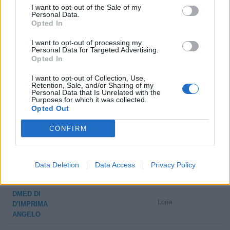
I want to opt-out of the Sale of my
Personal Data.
CLEAN VAPOR DI
Opted In
Fano
BERTINI
CHRISTIAN
I want to opt-out of processing my
Personal Data for Targeted Advertising.
Opted In
COSTRUZIONI
Pesaro
TENOX S.R.L.
I want to opt-out of Collection, Use,
Retention, Sale, and/or Sharing of my
Personal Data that Is Unrelated with the
VAPOR NOVA SNC
Purposes for which it was collected.
Cameri
DI GALLI PAOLA E
Opted Out
C.
CONFIRM
IDRO SYSTEM DI
Piacenza
ZANON BARBARA
Data Deletion
Data Access
Privacy Policy
0-1 milioni
Anzola dell'Emilia
GRACE SRL
DMED DI
Loria
D'IMPRIMA
ANGELO