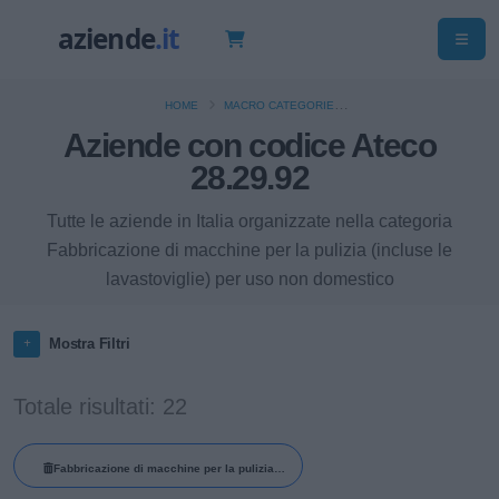
HOME
MACRO CATEGORIE
Aziende con codice Ateco
FABBRICAZIONE DI MACCHINARI ED APPARECCHIATURE NCA
FABBRICAZIONE DI MACCHINE PER LA PULIZIA (INCLUSE LE LAVASTOVIGLIE)
28.29.92
PER USO NON DOMESTICO
Tutte le aziende in Italia organizzate nella categoria
Fabbricazione di macchine per la pulizia (incluse le
lavastoviglie) per uso non domestico
Mostra Filtri
Totale risultati: 22
Fabbricazione di macchine per la pulizia
(incluse le lavastoviglie) per uso non