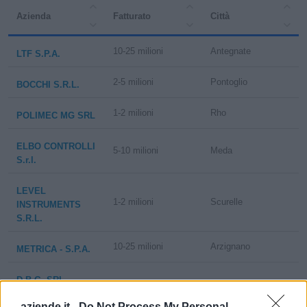
Azienda
Fatturato
Città
domestico
10-25 milioni
Antegnate
LTF S.P.A.
2-5 milioni
Pontoglio
BOCCHI S.R.L.
1-2 milioni
Rho
POLIMEC MG SRL
ELBO CONTROLLI
5-10 milioni
Meda
S.r.l.
LEVEL
1-2 milioni
Scurelle
INSTRUMENTS
S.R.L.
10-25 milioni
Arzignano
METRICA - S.P.A.
D.B.G. SRL
1-2 milioni
Pontassieve
MECCANICA DI
aziende.it -
Do Not Process My Personal