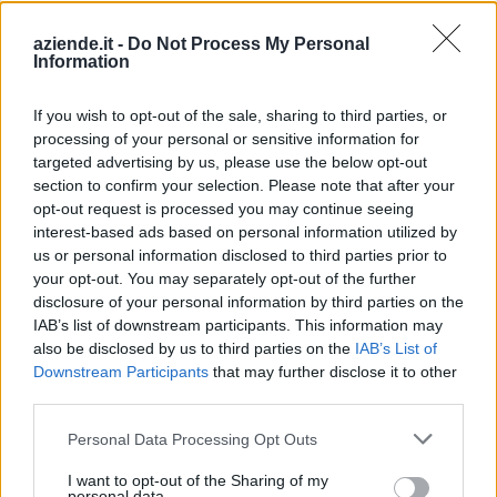
SCHIAVETTI
25-50 milioni
Stazzano
LAMIERE FORATE
aziende.it -
Do Not Process My Personal
S.P.A.
Information
0-1 milioni
Asti
L'ASTESE S.R.L.
If you wish to opt-out of the sale, sharing to third parties, or
processing of your personal or sensitive information for
GAMBA GIOVANNI
targeted advertising by us, please use the below opt-out
5-10 milioni
Asti
S.R.L.
section to confirm your selection. Please note that after your
opt-out request is processed you may continue seeing
50-100 milioni
Bubbio
VALBORMIDA SPA
interest-based ads based on personal information utilized by
us or personal information disclosed to third parties prior to
3 D LASER
your opt-out. You may separately opt-out of the further
LAVORAZIONE
disclosure of your personal information by third parties on the
5-10 milioni
Canelli
METALLI S.R.L.
IAB’s list of downstream participants. This information may
SIGLABILE 3 D
also be disclosed by us to third parties on the
IAB’s List of
LASER
Downstream Participants
that may further disclose it to other
third parties.
5-10 milioni
Castell'Alfero
F.LLI BOSCO SRL
Personal Data Processing Opt Outs
2-5 milioni
Alba
FACS S.R.L.
I want to opt-out of the Sharing of my
personal data.