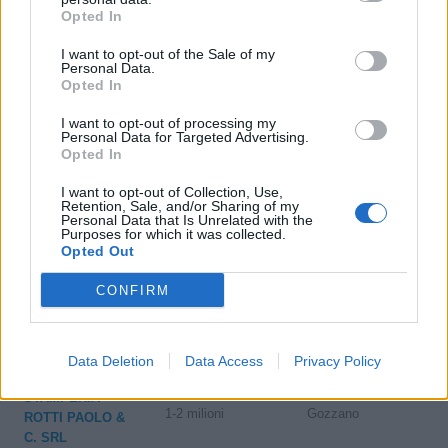
5-10 milioni
Bernezzo
Opted In
SIRP SRL
I want to opt-out of the Sale of my
2-5 milioni
Bra
C.M.C. SRL
Personal Data.
Opted In
10-25 milioni
Cuneo
CARONI SPA
I want to opt-out of processing my
Personal Data for Targeted Advertising.
TOMATIS
Opted In
25-50 milioni
Cuneo
LAMIERE S.R.L.
I want to opt-out of Collection, Use,
Retention, Sale, and/or Sharing of my
1-2 milioni
Diano d'Alba
GIORDANO S.R.L.
Personal Data that Is Unrelated with the
Purposes for which it was collected.
Opted Out
10-25 milioni
Mondovì
FOMEC SPA
CONFIRM
1-2 milioni
Monteu Roero
BENNATO S.R.L.
1-2 milioni
Sommariva Perno
FIRE S.R.L.
Data Deletion
Data Access
Privacy Policy
STAMPERIA
1-2 milioni
Gozzano
ROTTI PAOLO &
C. SRL