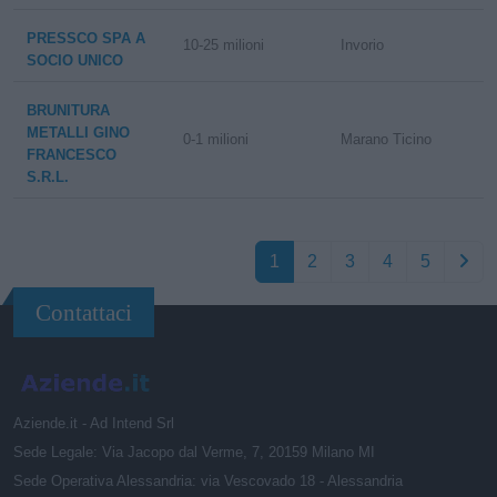
PRESSCO SPA A
10-25 milioni
Invorio
SOCIO UNICO
BRUNITURA
METALLI GINO
0-1 milioni
Marano Ticino
FRANCESCO
S.R.L.
1
2
3
4
5
Contattaci
Aziende.it - Ad Intend Srl
Sede Legale: Via Jacopo dal Verme, 7, 20159 Milano MI
Sede Operativa Alessandria: via Vescovado 18 - Alessandria