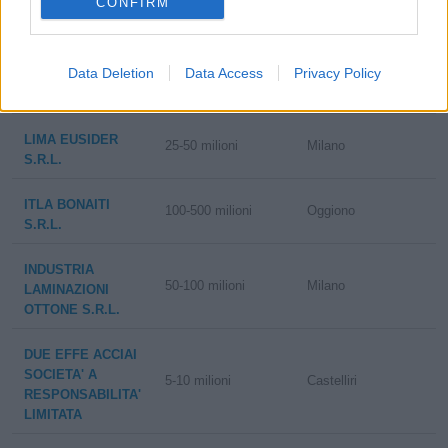
CONFIRM
50-100 milioni
Parma
SPECIALI INOX
SPA
Data Deletion
Data Access
Privacy Policy
T&T METALLI E
50-100 milioni
Roma
COMPOSITI S.R.L.
LIMA EUSIDER
25-50 milioni
Milano
S.R.L.
ITLA BONAITI
100-500 milioni
Oggiono
S.R.L.
INDUSTRIA
50-100 milioni
Milano
LAMINAZIONI
OTTONE S.R.L.
DUE EFFE ACCIAI
SOCIETA' A
5-10 milioni
Castelliri
RESPONSABILITA'
LIMITATA