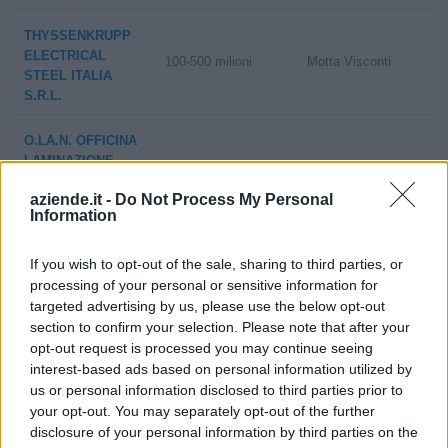
THYSSENKRUPP
ELECTRICAL
100-500 milioni
Motta Visconti
STEEL ITALIA
S.R.L.
O.LA.N. OFFICINA
LAMINAZIONE
5-10 milioni
Rozzano
NASTRI - S.R.L.
aziende.it -
Do Not Process My Personal
SOCIETA'
Information
S.P.A.
If you wish to opt-out of the sale, sharing to third parties, or
METALLURGICA
10-25 milioni
Milano
processing of your personal or sensitive information for
LUIGI PESSINA
ACCIAI'
targeted advertising by us, please use the below opt-out
section to confirm your selection. Please note that after your
opt-out request is processed you may continue seeing
METAL.SA.MA.
1-2 milioni
Samarate
interest-based ads based on personal information utilized by
S.R.L.
us or personal information disclosed to third parties prior to
your opt-out. You may separately opt-out of the further
LA
disclosure of your personal information by third parties on the
10-25 milioni
Gorla Minore
METALNASTRO