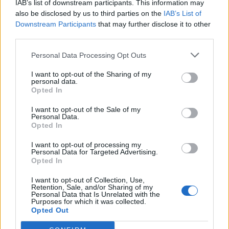
IAB’s list of downstream participants. This information may
S.R.L.
also be disclosed by us to third parties on the
IAB’s List of
Downstream Participants
that may further disclose it to other
COLORFLEX S R
0-1 milioni
Scandicci
third parties.
L
Personal Data Processing Opt Outs
INOX SERVICE DI
non pervenuto
Rapolano Terme
DRAGONI A.
I want to opt-out of the Sharing of my
S.N.C.
personal data.
Opted In
CASCHERA
I want to opt-out of the Sale of my
10-25 milioni
Castelliri
PROFILATI -
Personal Data.
S.R.L.
Opted In
I want to opt-out of processing my
50-100 milioni
Polla
PINTO SRL
Personal Data for Targeted Advertising.
Opted In
LAMINA -
I want to opt-out of Collection, Use,
LAMINATOI
5-10 milioni
Milano
Retention, Sale, and/or Sharing of my
MILANESI NASTRI
Personal Data that Is Unrelated with the
S.P.A.
Purposes for which it was collected.
Opted Out
LSI LAMIERE