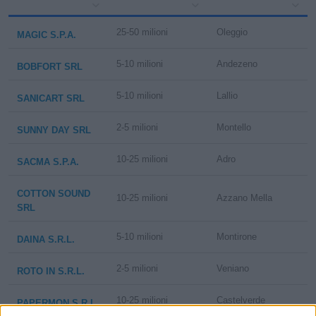
25-50 milioni
Oleggio
MAGIC S.P.A.
5-10 milioni
Andezeno
BOBFORT SRL
5-10 milioni
Lallio
SANICART SRL
2-5 milioni
Montello
SUNNY DAY SRL
10-25 milioni
Adro
SACMA S.P.A.
COTTON SOUND
10-25 milioni
Azzano Mella
SRL
5-10 milioni
Montirone
DAINA S.R.L.
2-5 milioni
Veniano
ROTO IN S.R.L.
10-25 milioni
Castelverde
PAPERMON S.R.L.