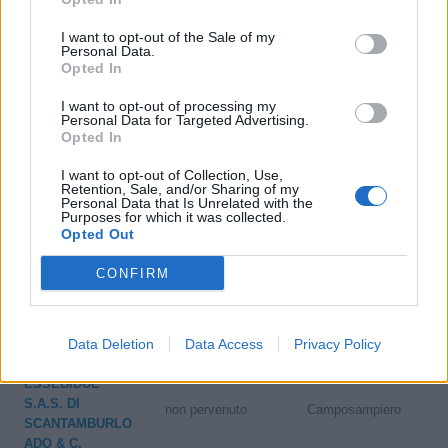
5-10 milioni
Paderno Dugnano
AM.TO S.R.L.
I want to opt-out of the Sale of my
Personal Data.
I.C.A. INDUSTRIA
San Giuliano
Opted In
2-5 milioni
CONTENITORI
Milanese
ALIMENTARI SRL
I want to opt-out of processing my
Personal Data for Targeted Advertising.
Opted In
DISPOTECH
10-25 milioni
Gordona
S.R.L.
I want to opt-out of Collection, Use,
Retention, Sale, and/or Sharing of my
Personal Data that Is Unrelated with the
10-25 milioni
Talamona
OKAY SRL
Purposes for which it was collected.
Opted Out
EUROPROSAN
25-50 milioni
Marnate
CONFIRM
S.P.A.
GIERRE DI
2-5 milioni
Saronno
TURCONI S.R.L.
Data Deletion
Data Access
Privacy Policy
ESSEBIDUE
S.A.S. DI
non pervenuto
Camposampiero
SCANTAMBURLO
ADO & C.