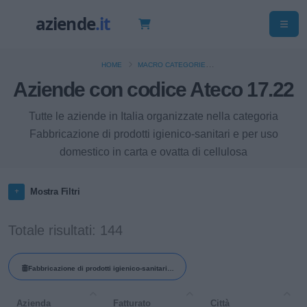
HOME
MACRO CATEGORIE
Aziende con codice Ateco 17.22
FABBRICAZIONE DI CARTA E DI PRODOTTI DI CARTA
Tutte le aziende in Italia organizzate nella categoria
Fabbricazione di prodotti igienico-sanitari e per uso
domestico in carta e ovatta di cellulosa
Mostra Filtri
Totale risultati: 144
Fabbricazione di prodotti igienico-sanitari e
per uso domestico in carta e ovatta di
Azienda
Fatturato
Città
cellulosa