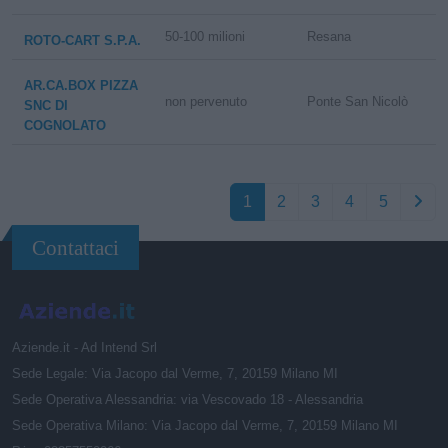
50-100 milioni
Resana
ROTO-CART S.P.A.
AR.CA.BOX PIZZA
non pervenuto
Ponte San Nicolò
SNC DI
COGNOLATO
1
2
3
4
5
Contattaci
Aziende.it - Ad Intend Srl
Sede Legale: Via Jacopo dal Verme, 7, 20159 Milano MI
Sede Operativa Alessandria: via Vescovado 18 - Alessandria
Sede Operativa Milano: Via Jacopo dal Verme, 7, 20159 Milano MI