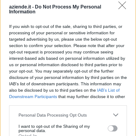
aziende.it -
Do Not Process My Personal
WORLD CART
25-50 milioni
Persico Dosimo
Information
S.R.L.
If you wish to opt-out of the sale, sharing to third parties, or
50-100 milioni
Trescore Cremasco
S.I.L.C. S.P.A.
processing of your personal or sensitive information for
targeted advertising by us, please use the below opt-out
C.I.M. CARDIFICIO
25-50 milioni
Vaiano Cremasco
section to confirm your selection. Please note that after your
ITALIANO S.P.A.
opt-out request is processed you may continue seeing
interest-based ads based on personal information utilized by
CARTERIA S.R.L.
us or personal information disclosed to third parties prior to
5-10 milioni
Lissone
CON SOCIO
your opt-out. You may separately opt-out of the further
UNICO
disclosure of your personal information by third parties on the
IAB’s list of downstream participants. This information may
25-50 milioni
Oggiono
O-PAC S.R.L.
also be disclosed by us to third parties on the
IAB’s List of
Downstream Participants
that may further disclose it to other
50-100 milioni
Assago
CIP 4 S.R.L.
third parties.
CONVERTING
Personal Data Processing Opt Outs
10-25 milioni
Dresano
WET WIPES
I want to opt-out of the Sharing of my
S.R.L.
personal data.
Opted In