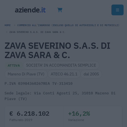
HOME
COMMERCIO ALL'INGROSSO (ESCLUSO QUELLO DI AUTOVEICOLI E DI MOTOCICLI)
ZAVA SEVERINO S.A.S. DI ZAVA SARA & C.
ZAVA SEVERINO S.A.S. DI
ZAVA SARA & C.
SOCIETA' IN ACCOMANDITA SEMPLICE
ATTIVA
Mareno Di Piave (TV)
ATECO 46.21.1
dal 2005
P.IVA 03984360267
REA TV-313410
Sede legale: Via Conti Agosti 25, 31010 Mareno Di
Piave (TV)
€ 6.218.102
+16,2%
Fatturato 2019
Variazione