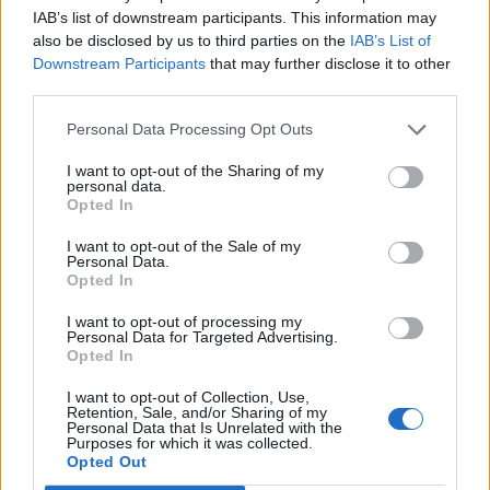
IAB’s list of downstream participants. This information may
also be disclosed by us to third parties on the
IAB’s List of
Downstream Participants
that may further disclose it to other
Confronto di settore
third parties.
Il fatturato di Zava Severino S.a.s. Di Zava Sara & C.
Personal Data Processing Opt Outs
(
6.218.102 euro
) è
superiore alla
mediana delle aziende
I want to opt-out of the Sharing of my
dello stesso settore in provincia di TV (
1.049.629 euro
),
personal data.
calcolata su 1.513 imprese.
Opted In
Elaborazione sui bilanci depositati (Registro Imprese). Mediana per
I want to opt-out of the Sale of my
divisione ATECO e provincia.
Personal Data.
Opted In
I want to opt-out of processing my
Personal Data for Targeted Advertising.
Opted In
Dove si trova
I want to opt-out of Collection, Use,
Retention, Sale, and/or Sharing of my
Personal Data that Is Unrelated with the
Indirizzo:
Via Conti Agosti 25, 31010
Purposes for which it was collected.
Opted Out
Comune:
Mareno di Piave