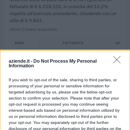
fatturato di € 6.218.102, in crescita del 16,2%
rispetto all'esercizio precedente, chiudendo con un
utile di € 9.843.
Ultimi 3 bilanci disponibili.
ANNO
FATTURATO
Δ%
2019
€ 6.218.102
+16,2%
aziende.it -
Do Not Process My Personal
Information
2018
€ 5.351.625
-9,7%
If you wish to opt-out of the sale, sharing to third parties, or
2017
€ 5.927.493
—
processing of your personal or sensitive information for
targeted advertising by us, please use the below opt-out
section to confirm your selection. Please note that after your
0,2%
opt-out request is processed you may continue seeing
interest-based ads based on personal information utilized by
Margine netto
us or personal information disclosed to third parties prior to
your opt-out. You may separately opt-out of the further
Indicatori calcolati dai dati dell'ultimo bilancio disponibile.
disclosure of your personal information by third parties on the