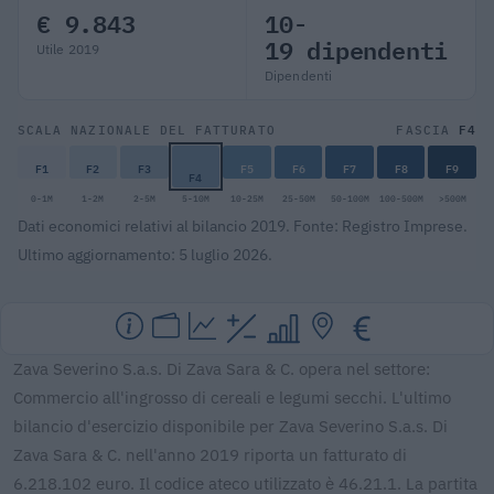
€ 9.843
10-
19 dipendenti
Utile 2019
Dipendenti
F4
SCALA NAZIONALE DEL FATTURATO
FASCIA
F1
F2
F3
F5
F6
F7
F8
F9
F4
0-1M
1-2M
2-5M
5-10M
10-25M
25-50M
50-100M
100-500M
>500M
Dati economici relativi al bilancio 2019. Fonte: Registro Imprese.
Ultimo aggiornamento: 5 luglio 2026.
Zava Severino S.a.s. Di Zava Sara & C. opera nel settore:
Commercio all'ingrosso di cereali e legumi secchi. L'ultimo
bilancio d'esercizio disponibile per Zava Severino S.a.s. Di
Zava Sara & C. nell'anno 2019 riporta un fatturato di
6.218.102 euro. Il codice ateco utilizzato è 46.21.1. La partita