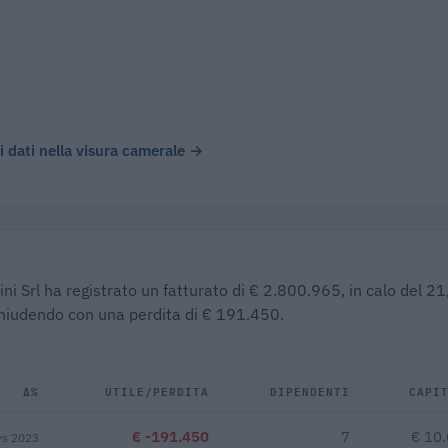
)
 i dati nella visura camerale →
ini Srl ha registrato un fatturato di € 2.800.965, in calo del 2
 chiudendo con una perdita di € 191.450.
Δ%
UTILE/PERDITA
DIPENDENTI
CAPI
€ -191.450
7
€ 10
vs 2023