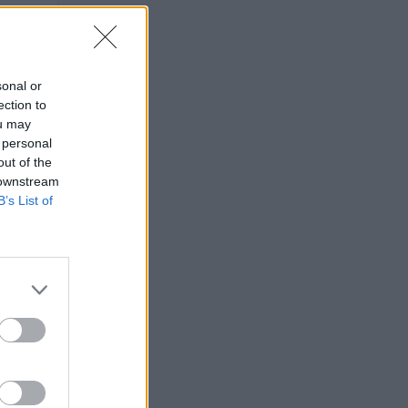
—
—
sonal or
ection to
ou may
 personal
out of the
 downstream
B’s List of
TO
 euro