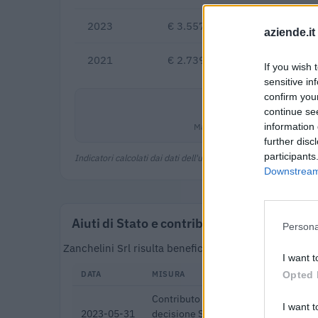
2023
€ 3.557.764
+29,9%
aziende.it
2021
€ 2.739.379
If you wish 
sensitive in
confirm you
-6,8%
continue se
Margine netto
information 
further disc
participants
Indicatori calcolati dai dati dell'ultimo bilancio disponibile.
Downstream 
Aiuti di Stato e contributi pubblici
Persona
Zanchelini Srl risulta beneficiaria di 4 aiuti o contr
I want t
DATA
MISURA
Opted 
Contributo a fondo perduto [e modific
I want t
2023-05-31
decisione SA. 62668 e decisione C(20