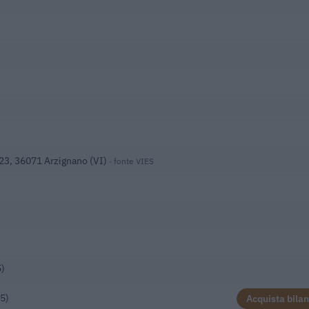
/23, 36071 Arzignano (VI)
· fonte VIES
5)
5)
Acquista bilan