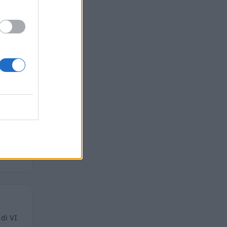
ro
 euro
ro
 di VI