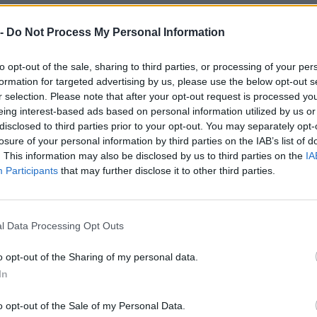
€ 116.478
—
vs 2021
 -
Do Not Process My Personal Information
—
—
—
to opt-out of the sale, sharing to third parties, or processing of your per
formation for targeted advertising by us, please use the below opt-out s
r selection. Please note that after your opt-out request is processed y
€ 400.138
eing interest-based ads based on personal information utilized by us or
Fatturato per dipendente
disclosed to third parties prior to your opt-out. You may separately opt-
losure of your personal information by third parties on the IAB’s list of
. This information may also be disclosed by us to third parties on the
IA
Participants
that may further disclose it to other third parties.
l Data Processing Opt Outs
ibuti pubblici per un totale di 38.560 euro (2022–2023).
o opt-out of the Sharing of my personal data.
ENTE CONCEDENTE
IMPOR
In
he ai sensi della
o opt-out of the Sale of my Personal Data.
22) 171 final) SA
agenzia delle entrate
13.153