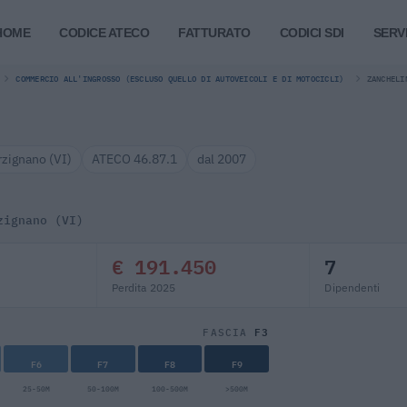
HOME
CODICE ATECO
FATTURATO
CODICI SDI
SERVI
COMMERCIO ALL'INGROSSO (ESCLUSO QUELLO DI AUTOVEICOLI E DI MOTOCICLI)
ZANCHELI
rzignano (VI)
ATECO 46.87.1
dal 2007
zignano (VI)
€ 191.450
7
Perdita 2025
Dipendenti
F3
FASCIA
F6
F7
F8
F9
25-50M
50-100M
100-500M
>500M