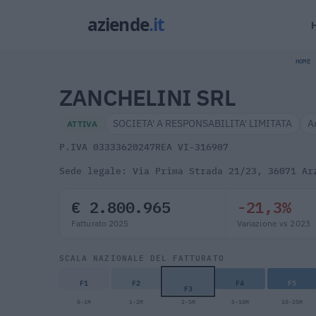
HOME
ZANCHELINI SRL
SOCIETA' A RESPONSABILITA' LIMITATA
A
ATTIVA
P.IVA 03333620247
REA VI-316907
Sede legale: Via Prima Strada 21/23, 36071 Ar
€ 2.800.965
-21,3%
Fatturato 2025
Variazione vs 2023
SCALA NAZIONALE DEL FATTURATO
F1
F2
F4
F5
F3
0-1M
1-2M
2-5M
5-10M
10-25M