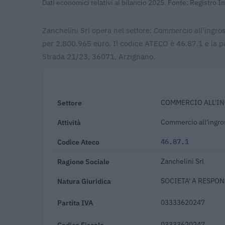
Dati economici relativi al bilancio 2025. Fonte: Registro 
Zanchelini Srl opera nel settore: Commercio all'ingros
per 2.800.965 euro. Il codice ATECO è 46.87.1 e la p
Strada 21/23, 36071, Arzignano.
Settore
COMMERCIO ALL'IN
Attività
Commercio all'ingros
Codice Ateco
46.87.1
Ragione Sociale
Zanchelini Srl
Natura Giuridica
SOCIETA' A RESPON
Partita IVA
03333620247
Codice Fiscale
03333620247