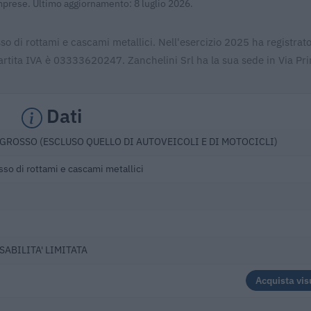
Imprese. Ultimo aggiornamento: 8 luglio 2026.
so di rottami e cascami metallici. Nell'esercizio 2025 ha registrato
artita IVA è 03333620247. Zanchelini Srl ha la sua sede in Via Pr
Dati
GROSSO (ESCLUSO QUELLO DI AUTOVEICOLI E DI MOTOCICLI)
so di rottami e cascami metallici
SABILITA' LIMITATA
Acquista vis