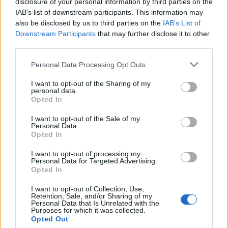
Banca del Mezzogiorno MedioCredito Centrale S.p.A.
disclosure of your personal information by third parties on the
64.000 euro
IAB’s list of downstream participants. This information may
also be disclosed by us to third parties on the
IAB’s List of
2023-05-16
Downstream Participants
that may further disclose it to other
Contributo a fondo perduto [e modifiche ai sensi
third parties.
della decisione SA. 62668 e decisione C(2022) 171 final)
SA 101076)
Personal Data Processing Opt Outs
agenzia delle entrate
I want to opt-out of the Sharing of my
10.673 euro
personal data.
Opted In
2023-04-03
I want to opt-out of the Sale of my
esenzioni fiscali e crediti d'imposta adottati a
Personal Data.
seguito della crisi economica causata dall'epidemia di
Opted In
COVID-19 [con mo
agenzia delle entrate
I want to opt-out of processing my
Personal Data for Targeted Advertising.
934 euro
Opted In
2022-11-04
I want to opt-out of Collection, Use,
Fondo di garanzia per le piccole e medie imprese
Retention, Sale, and/or Sharing of my
Personal Data that Is Unrelated with the
Banca del Mezzogiorno MedioCredito Centrale S.p.A.
Purposes for which it was collected.
120.000 euro
Opted Out