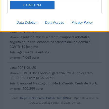
2022-11-04
CONFIRM
Fondo di garanzia per le piccole e medie imprese
Banca del Mezzogiorno MedioCredito Centrale S.p.A.
48.000 euro
Data Deletion
Data Access
Privacy Policy
2021-11-19
esenzioni fiscali e crediti d'imposta adottati a
seguito della crisi economica causata dall'epidemia di
COVID-19 [con mo
agenzia delle entrate
4.063 euro
2021-06-20
COVID-19: Fondo di garanzia PMI Aiuto di stato
SA.59655 - Proroga SA.56966
Banca del Mezzogiorno MedioCredito Centrale S.p.A.
200.899 euro
Fonte:
Registro Nazionale Aiuti di Stato (RNA)
– Open Data, licenza
IODL 2.0. Dati aggiornati al 2026-07-02.