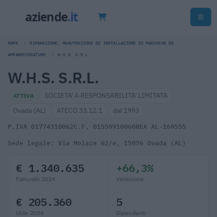
HOME
RIPARAZIONE, MANUTENZIONE ED INSTALLAZIONE DI MACCHINE ED
APPARECCHIATURE
W.H.S. S.R.L.
W.H.S. S.R.L.
SOCIETA' A RESPONSABILITA' LIMITATA
ATTIVA
Ovada (AL)
ATECO 33.12.1
dal 1993
P.IVA 01774310062
C.F. 01559910060
REA AL-169555
Sede legale: Via Molare 62/e, 15076 Ovada (AL)
€ 1.340.635
+66,3%
Fatturato 2024
Variazione
€ 205.360
5
Utile 2024
Dipendenti