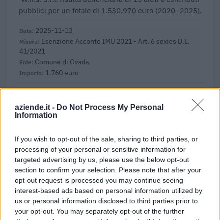
pubblici per un totale di 1.530.970 euro (2020–2025).
2025-11-13
Esenzione Acconto IMU 2021 - Art. 6 sexies D.L.
41/2021
Comune di Ovada
1.760 euro
2025-05-13
Fondo di garanzia per le piccole e medie imprese
aziende.it -
Do Not Process My Personal
Banca del Mezzogiorno MedioCredito Centrale S.p.A.
Information
160.000 euro
If you wish to opt-out of the sale, sharing to third parties, or
2024-04-19
processing of your personal or sensitive information for
Fondo di garanzia per le piccole e medie imprese
targeted advertising by us, please use the below opt-out
Banca del Mezzogiorno MedioCredito Centrale S.p.A.
section to confirm your selection. Please note that after your
82.500 euro
opt-out request is processed you may continue seeing
interest-based ads based on personal information utilized by
2024-04-12
us or personal information disclosed to third parties prior to
Fondo di garanzia per le piccole e medie imprese
your opt-out. You may separately opt-out of the further