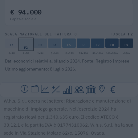
€ 94.000
Capitale sociale
F2
SCALA NAZIONALE DEL FATTURATO
FASCIA
F1
F3
F4
F5
F6
F7
F8
F9
F2
0-1M
1-2M
2-5M
5-10M
10-25M
25-50M
50-100M
100-500M
>500M
Dati economici relativi al bilancio 2024. Fonte: Registro Imprese.
Ultimo aggiornamento: 8 luglio 2026.
W.h.s. S.r.l. opera nel settore: Riparazione e manutenzione di
macchine di impiego generale. Nell'esercizio 2024 ha
registrato ricavi per 1.340.635 euro. Il codice ATECO è
33.12.1 e la partita IVA è 01774310062. W.h.s. S.r.l. ha la sua
sede in Via Stazione Molare 62/e, 15076, Ovada.