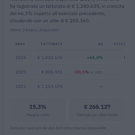
ha registrato un fatturato di € 1.340.635, in crescita
del 66,3% rispetto all'esercizio precedente,
chiudendo con un utile di € 205.360.
Ultimi 3 bilanci disponibili.
ANNO
FATTURATO
Δ%
UTILE/PE
2024
€ 1.340.635
+66,3%
€ 20
2023
€ 805.931
-30,1%
€ 3
vs 2021
2021
€ 1.153.578
—
15,3%
€ 268.127
Margine netto
Fatturato per dipendente
Indicatori calcolati dai dati dell'ultimo bilancio disponibile.