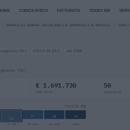
HOME
CODICE ATECO
FATTURATO
CODICI SDI
SERVI
COMMERCIO ALL'INGROSSO (ESCLUSO QUELLO DI AUTOVEICOLI E DI MOTOCICLI)
VUEMME 
uargnento (AL)
ATECO 46.84.1
dal 1988
rgnento (AL)
€ 1.691.730
50
Utile 2024
Dipendenti
F6
FASCIA
F7
F8
F9
F6
25-50M
50-100M
100-500M
>500M