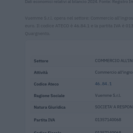
Dati economici relativi al bilancio 2024. Fonte: Registro 
Vuemme S.r.l. opera nel settore: Commercio all'ingros
euro. Il codice ATECO è 46.84.1 e la partita IVA è 0
Quargnento.
Settore
COMMERCIO ALL'IN
Attività
Commercio all'ingro
Codice Ateco
46.84.1
Ragione Sociale
Vuemme S.r.l.
Natura Giuridica
SOCIETA' A RESPON
Partita IVA
01357140068
Codice Fiscale
01357140068