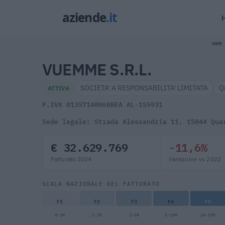
HOME
VUEMME S.R.L.
SOCIETA' A RESPONSABILITA' LIMITATA
Q
ATTIVA
P.IVA 01357140068
REA AL-155931
Sede legale: Strada Alessandria 11, 15044 Qua
€ 32.629.769
-11,6%
Fatturato 2024
Variazione vs 2022
SCALA NAZIONALE DEL FATTURATO
F1
F2
F3
F4
F5
0-1M
1-2M
2-5M
5-10M
10-25M