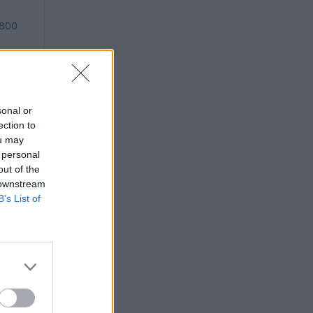
.800
—
sonal or
ection to
ou may
 personal
out of the
 downstream
B’s List of
TO
 euro