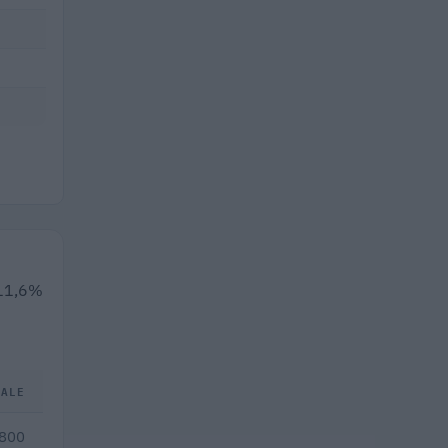
l'11,6%
TALE
.800