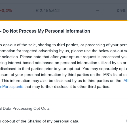
-3,2%
€ 2.456.612
—
€ 98
—
—
—
 -
Do Not Process My Personal Information
€ 652.595
to opt-out of the sale, sharing to third parties, or processing of your per
Fatturato per dipendente
formation for targeted advertising by us, please use the below opt-out s
r selection. Please note that after your opt-out request is processed y
eing interest-based ads based on personal information utilized by us or
disclosed to third parties prior to your opt-out. You may separately opt-
losure of your personal information by third parties on the IAB’s list of
. This information may also be disclosed by us to third parties on the
IA
Participants
that may further disclose it to other third parties.
ibuti pubblici per un totale di 115.465 euro (2023–2026).
l Data Processing Opt Outs
ENTE CONCEDENTE
IMPOR
UNIONE REGIONALE DELLE CAMERE DI
o opt-out of the Sharing of my personal data.
itività e
COMMERCIO INDUSTRIA ARTIGIANATO
10.350