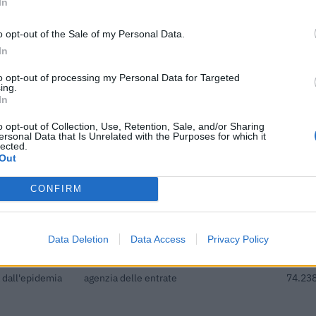
In
AGRICOLTURA DEL
o opt-out of the Sale of my Personal Data.
i previdenziali
In
 ( art. 1 comma
inps
11.762
to opt-out of processing my Personal Data for Targeted
ing.
pubblicitari
In
e sulle
Agenzia delle Entrate
7.713 
o opt-out of Collection, Use, Retention, Sale, and/or Sharing
ersonal Data that Is Unrelated with the Purposes for which it
lected.
i previdenziali
Out
 ( art. 1 comma
inps
6.635 
CONFIRM
i previdenziali
 a tempo
inps
4.766 
Data Deletion
Data Access
Privacy Policy
dottati a
 dall'epidemia
agenzia delle entrate
74.238