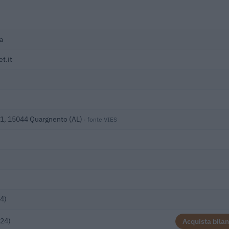
a
t.it
11, 15044 Quargnento (AL)
· fonte VIES
4)
024)
Acquista bilan