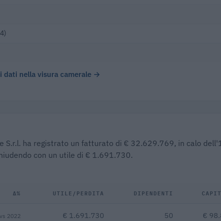
4)
 i dati nella visura camerale →
S.r.l. ha registrato un fatturato di € 32.629.769, in calo del
 chiudendo con un utile di € 1.691.730.
Δ%
UTILE/PERDITA
DIPENDENTI
CAPI
€ 1.691.730
50
€ 98
vs 2022