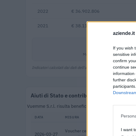
2022
€ 36.902.806
2021
€ 38.113.283
aziende.it
5,2%
If you wish 
Margine netto
sensitive in
confirm you
continue se
Indicatori calcolati dai dati dell'ultimo bilancio disponibile.
information 
further disc
participants
Downstream 
Aiuti di Stato e contributi pubblici
Vuemme S.r.l. risulta beneficiaria di 6 aiuti o contr
Persona
DATA
MISURA
I want t
Voucher certificazioni PMI per compet
2026-03-27