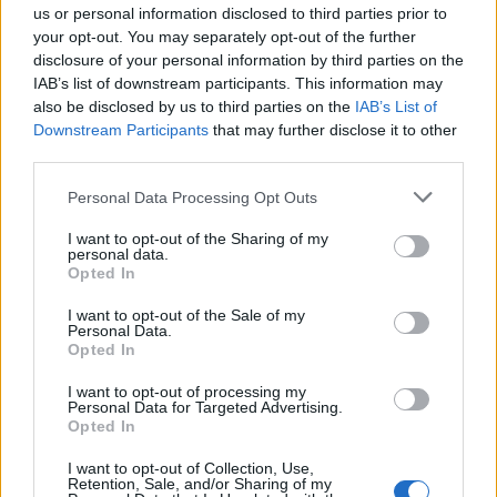
us or personal information disclosed to third parties prior to
2025-02-28
your opt-out. You may separately opt-out of the further
Fondo di garanzia per le piccole e medie imprese
disclosure of your personal information by third parties on the
IAB’s list of downstream participants. This information may
Banca del Mezzogiorno MedioCredito Centrale S.p.A.
also be disclosed by us to third parties on the
IAB’s List of
160.000 euro
Downstream Participants
that may further disclose it to other
third parties.
2025-01-31
Esonero dal versamento dei contributi previdenziali
Personal Data Processing Opt Outs
per l'assunzione di giovani lavoratori ( art. 1 comma 10-15
L. 178/
I want to opt-out of the Sharing of my
inps
personal data.
13.986 euro
Opted In
I want to opt-out of the Sale of my
2025-01-27
Personal Data.
Esonero dal versamento dei contributi previdenziali
Opted In
per nuove assunzioni/trasformazioni a tempo
indeterminato nel bienni
I want to opt-out of processing my
Personal Data for Targeted Advertising.
inps
Opted In
31.887 euro
I want to opt-out of Collection, Use,
2024-10-25
Retention, Sale, and/or Sharing of my