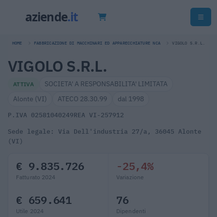
HOME
FABBRICAZIONE DI MACCHINARI ED APPARECCHIATURE NCA
VIGOLO S.R.L.
VIGOLO S.R.L.
SOCIETA' A RESPONSABILITA' LIMITATA
ATTIVA
Alonte (VI)
ATECO 28.30.99
dal 1998
P.IVA 02581040249
REA VI-257912
Sede legale: Via Dell'industria 27/a, 36045 Alonte
(VI)
€ 9.835.726
-25,4%
Fatturato 2024
Variazione
€ 659.641
76
Utile 2024
Dipendenti