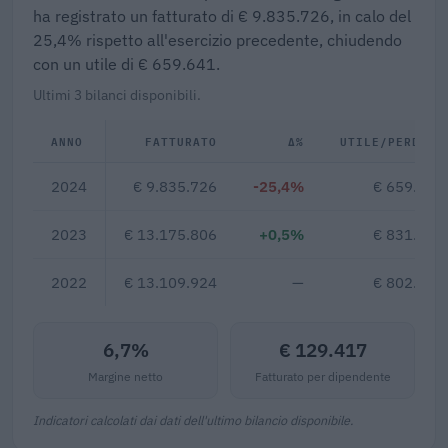
ha registrato un fatturato di € 9.835.726, in calo del
25,4% rispetto all'esercizio precedente, chiudendo
con un utile di € 659.641.
Ultimi 3 bilanci disponibili.
ANNO
FATTURATO
Δ%
UTILE/PERDITA
2024
€ 9.835.726
-25,4%
€ 659.641
2023
€ 13.175.806
+0,5%
€ 831.902
2022
€ 13.109.924
—
€ 802.074
6,7%
€ 129.417
Margine netto
Fatturato per dipendente
Indicatori calcolati dai dati dell'ultimo bilancio disponibile.