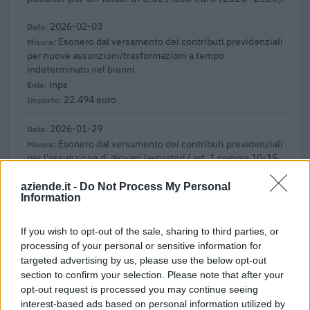
2026-02-03
Esonero dal versamento dei contributi previdenziali
per nuove assunzioni/trasformazioni a tempo
indeterminato nel bienni
inps
22.494 euro
2026-01-29
Esonero dal versamento dei contributi previdenziali
per l'assunzione di giovani lavoratori ( art. 1 comma 10-15
L. 178/
inps
aziende.it -
Do Not Process My Personal
Information
42.174 euro
2025-03-20
If you wish to opt-out of the sale, sharing to third parties, or
Esonero dal versamento dei contributi previdenziali
processing of your personal or sensitive information for
per nuove assunzioni/trasformazioni a tempo
targeted advertising by us, please use the below opt-out
indeterminato nel bienni
section to confirm your selection. Please note that after your
inps
opt-out request is processed you may continue seeing
26.883 euro
interest-based ads based on personal information utilized by