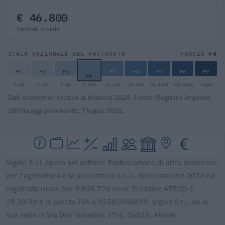
€ 46.800
Capitale sociale
F4
SCALA NAZIONALE DEL FATTURATO
FASCIA
F1
F2
F3
F5
F6
F7
F8
F9
F4
0-1M
1-2M
2-5M
5-10M
10-25M
25-50M
50-100M
100-500M
>500M
Dati economici relativi al bilancio 2024. Fonte: Registro Imprese.
Ultimo aggiornamento: 7 luglio 2026.
Vigolo S.r.l. opera nel settore: Fabbricazione di altre macchine
per l'agricoltura e la silvicoltura n.c.a.. Nell'esercizio 2024 ha
registrato ricavi per 9.835.726 euro. Il codice ATECO è
28.30.99 e la partita IVA è 02581040249. Vigolo S.r.l. ha la
sua sede in Via Dell'industria 27/a, 36045, Alonte.