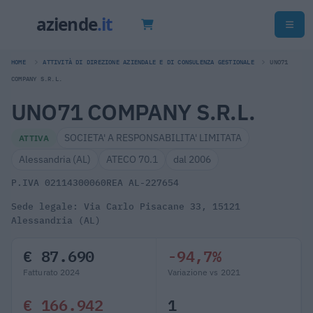
HOME
ATTIVITÀ DI DIREZIONE AZIENDALE E DI CONSULENZA GESTIONALE
UNO71
COMPANY S.R.L.
UNO71 COMPANY S.R.L.
SOCIETA' A RESPONSABILITA' LIMITATA
ATTIVA
Alessandria (AL)
ATECO 70.1
dal 2006
P.IVA 02114300060
REA AL-227654
Sede legale: Via Carlo Pisacane 33, 15121
Alessandria (AL)
€ 87.690
-94,7%
Fatturato 2024
Variazione vs 2021
€ 166.942
1