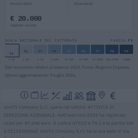
Perdita 2024
Dipendenti
€ 20.000
Capitale sociale
F1
SCALA NAZIONALE DEL FATTURATO
FASCIA
F2
F3
F4
F5
F6
F7
F8
F9
F1
0-1M
1-2M
2-5M
5-10M
10-25M
25-50M
50-100M
100-500M
>500M
Dati economici relativi al bilancio 2024. Fonte: Registro Imprese.
Ultimo aggiornamento: 9 luglio 2026.
Uno71 Company S.r.l. opera nel settore: ATTIVITÀ DI
DIREZIONE AZIENDALE. Nell'esercizio 2024 ha registrato
ricavi per 87.690 euro. Il codice ATECO è 70.1 e la partita IVA
è 02114300060. Uno71 Company S.r.l. ha la sua sede in Via