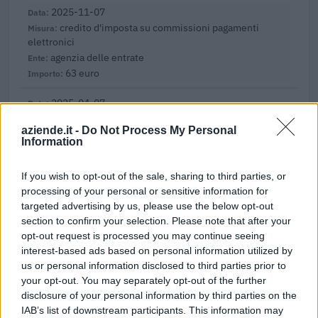
2025-11-07
credito d'imposta su commissioni pagamenti
elettronici
agenzia delle entrate
63 euro
2025-04-07
Regolamento per i fondi interprofessionali per la
aziende.it -
Do Not Process My Personal
formazione continua per la concessioni di aiuti di stato
Information
esentati ai s
FonARCom
If you wish to opt-out of the sale, sharing to third parties, or
1.260 euro
processing of your personal or sensitive information for
targeted advertising by us, please use the below opt-out
2025-01-31
section to confirm your selection. Please note that after your
Esonero dal versamento dei contributi previdenziali
opt-out request is processed you may continue seeing
per l'assunzione di giovani lavoratori ( art. 1 comma 10-15
interest-based ads based on personal information utilized by
L. 178/
us or personal information disclosed to third parties prior to
inps
your opt-out. You may separately opt-out of the further
2.323 euro
disclosure of your personal information by third parties on the
IAB’s list of downstream participants. This information may
2023-06-15