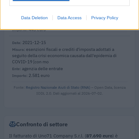
Esonero dal versamento dei contributi previdenziali
per aziende che non richiedono trattamenti di cassa
integrazione
Data Deletion
Data Access
Privacy Policy
inps
443 euro
2021-12-15
esenzioni fiscali e crediti d'imposta adottati a
seguito della crisi economica causata dall'epidemia di
COVID-19 [con mo
agenzia delle entrate
2.581 euro
Fonte:
Registro Nazionale Aiuti di Stato (RNA)
– Open Data, licenza
IODL 2.0. Dati aggiornati al 2026-07-02.
Confronto di settore
Il fatturato di Uno71 Company S.r.l. (
87.690 euro
) è