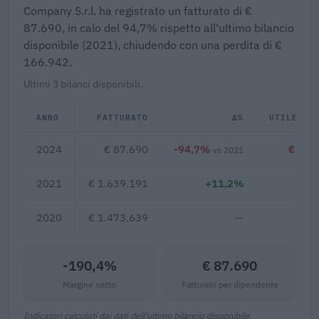
Company S.r.l. ha registrato un fatturato di €
87.690, in calo del 94,7% rispetto all'ultimo bilancio
disponibile (2021), chiudendo con una perdita di €
166.942.
Ultimi 3 bilanci disponibili.
ANNO
FATTURATO
Δ%
UTILE/PE
2024
€ 87.690
-94,7%
€ -16
vs 2021
2021
€ 1.639.191
+11,2%
2020
€ 1.473.639
—
-190,4%
€ 87.690
Margine netto
Fatturato per dipendente
Indicatori calcolati dai dati dell'ultimo bilancio disponibile.