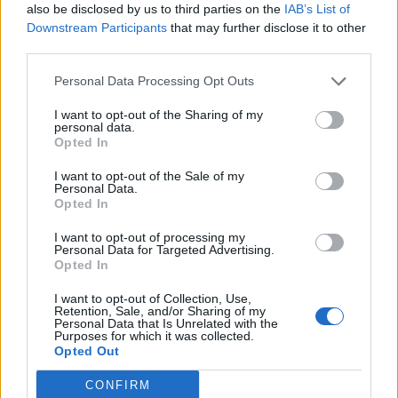
also be disclosed by us to third parties on the
IAB’s List of
Regolamento per i fondi interprofessionali per la
Downstream Participants
that may further disclose it to other
formazione continua per la concessioni di aiuti di stato
third parties.
esentati ai s
Formazienda
Personal Data Processing Opt Outs
7.800 euro
I want to opt-out of the Sharing of my
2023-05-16
personal data.
Opted In
Contributo a fondo perduto [e modifiche ai sensi
della decisione SA. 62668 e decisione C(2022) 171 final)
I want to opt-out of the Sale of my
SA 101076)
Personal Data.
agenzia delle entrate
Opted In
2.000 euro
I want to opt-out of processing my
Personal Data for Targeted Advertising.
2023-04-08
Opted In
esenzioni fiscali e crediti d'imposta adottati a
seguito della crisi economica causata dall'epidemia di
I want to opt-out of Collection, Use,
COVID-19 [con mo
Retention, Sale, and/or Sharing of my
Personal Data that Is Unrelated with the
agenzia delle entrate
Purposes for which it was collected.
2.581 euro
Opted Out
CONFIRM
2022-11-11