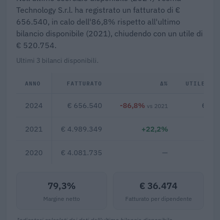
Technology S.r.l. ha registrato un fatturato di €
656.540, in calo dell'86,8% rispetto all'ultimo
bilancio disponibile (2021), chiudendo con un utile di
€ 520.754.
Ultimi 3 bilanci disponibili.
ANNO
FATTURATO
Δ%
UTILE/PE
2024
€ 656.540
-86,8%
€ 52
vs 2021
2021
€ 4.989.349
+22,2%
2020
€ 4.081.735
—
79,3%
€ 36.474
Margine netto
Fatturato per dipendente
Indicatori calcolati dai dati dell'ultimo bilancio disponibile.