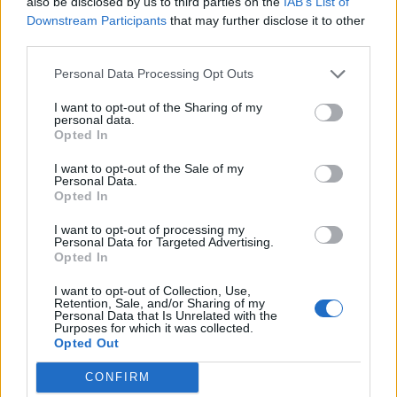
also be disclosed by us to third parties on the
IAB’s List of
Downstream Participants
that may further disclose it to other
2022-07-04
third parties.
Agevolazioni a favore delle imprese a forte
consumo di energia elettrica
Personal Data Processing Opt Outs
Cassa per i servizi energetici e ambientali CSEA
I want to opt-out of the Sharing of my
55.624 euro
personal data.
Opted In
2022-02-10
COVID-19: Fondo di garanzia PMI - Modifica
I want to opt-out of the Sale of my
Personal Data.
SA.56966, SA.57625, SA.59655
Opted In
Banca del Mezzogiorno MedioCredito Centrale S.p.A.
242.005 euro
I want to opt-out of processing my
Personal Data for Targeted Advertising.
Opted In
2022-01-31
Nuova Sabatini - Finanziamenti per l'acquisto di
I want to opt-out of Collection, Use,
nuovi macchinari, impianti e attrezzature da parte delle
Retention, Sale, and/or Sharing of my
piccole e medi
Personal Data that Is Unrelated with the
Purposes for which it was collected.
Ministero delle Imprese e del Made in Italy -
Opted Out
Dipartimento per le politiche per
32.164 euro
CONFIRM