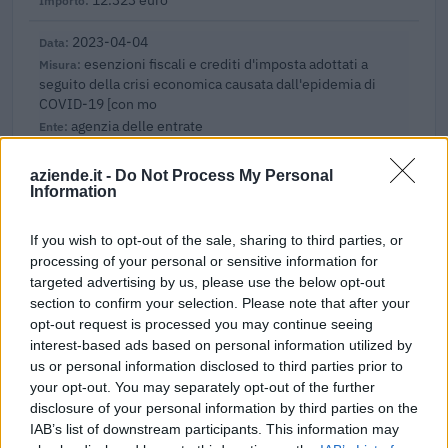
2023-04-04
esenzioni fiscali e crediti d'imposta adottati a
seguito della crisi economica causata dall'epidemia di
COVID-19 [con mo
agenzia delle entrate
2.547 euro
aziende.it -
Do Not Process My Personal
2023-03-24
Information
Agevolazioni a favore delle imprese a forte
consumo di energia elettrica
If you wish to opt-out of the sale, sharing to third parties, or
Cassa per i servizi energetici e ambientali CSEA
processing of your personal or sensitive information for
52.519 euro
targeted advertising by us, please use the below opt-out
section to confirm your selection. Please note that after your
2022-08-04
opt-out request is processed you may continue seeing
Nuova Sabatini - Finanziamenti per l'acquisto di
interest-based ads based on personal information utilized by
nuovi macchinari, impianti e attrezzature da parte delle
us or personal information disclosed to third parties prior to
piccole e medi
your opt-out. You may separately opt-out of the further
Ministero delle Imprese e del Made in Italy -
disclosure of your personal information by third parties on the
Dipartimento per le politiche per
IAB’s list of downstream participants. This information may
24.222 euro