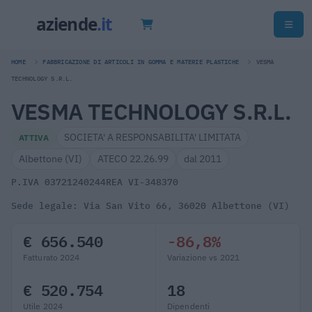
HOME
FABBRICAZIONE DI ARTICOLI IN GOMMA E MATERIE PLASTICHE
VESMA
TECHNOLOGY S.R.L.
VESMA TECHNOLOGY S.R.L.
SOCIETA' A RESPONSABILITA' LIMITATA
ATTIVA
Albettone (VI)
ATECO 22.26.99
dal 2011
P.IVA 03721240244
REA VI-348370
Sede legale: Via San Vito 66, 36020 Albettone (VI)
€ 656.540
-86,8%
Fatturato 2024
Variazione vs 2021
€ 520.754
18
Utile 2024
Dipendenti