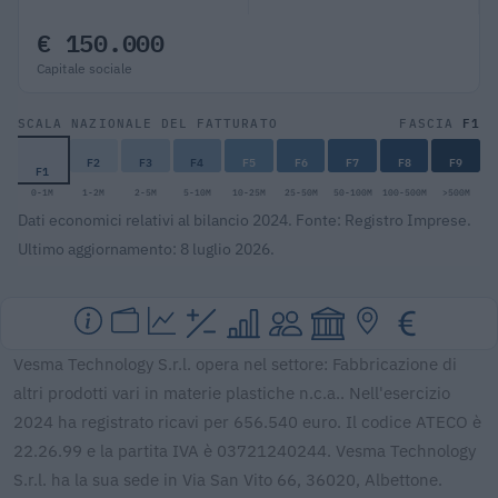
€ 150.000
Capitale sociale
F1
SCALA NAZIONALE DEL FATTURATO
FASCIA
F2
F3
F4
F5
F6
F7
F8
F9
F1
0-1M
1-2M
2-5M
5-10M
10-25M
25-50M
50-100M
100-500M
>500M
Dati economici relativi al bilancio 2024. Fonte: Registro Imprese.
Ultimo aggiornamento: 8 luglio 2026.
Vesma Technology S.r.l. opera nel settore: Fabbricazione di
altri prodotti vari in materie plastiche n.c.a.. Nell'esercizio
2024 ha registrato ricavi per 656.540 euro. Il codice ATECO è
22.26.99 e la partita IVA è 03721240244. Vesma Technology
S.r.l. ha la sua sede in Via San Vito 66, 36020, Albettone.