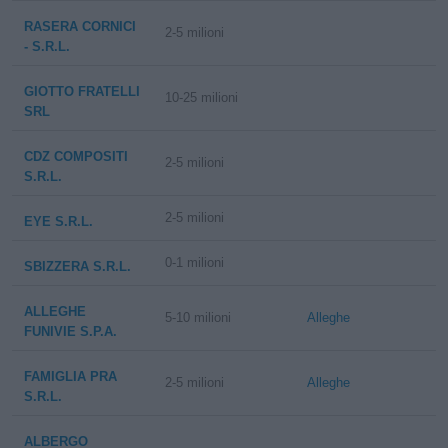
RASERA CORNICI
2-5 milioni
- S.R.L.
GIOTTO FRATELLI
10-25 milioni
SRL
CDZ COMPOSITI
2-5 milioni
S.R.L.
2-5 milioni
EYE S.R.L.
0-1 milioni
SBIZZERA S.R.L.
ALLEGHE
5-10 milioni
Alleghe
FUNIVIE S.P.A.
FAMIGLIA PRA
2-5 milioni
Alleghe
S.R.L.
ALBERGO