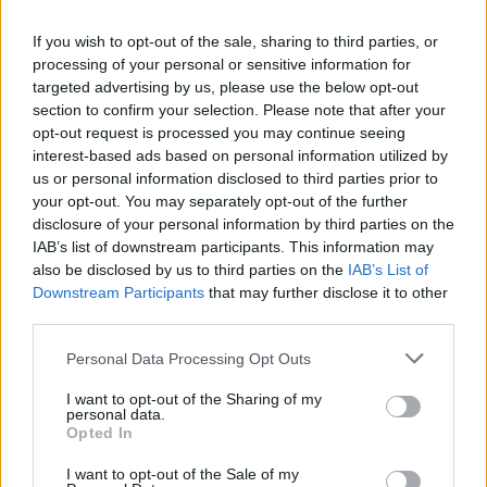
If you wish to opt-out of the sale, sharing to third parties, or
processing of your personal or sensitive information for
1
2
3
4
5
targeted advertising by us, please use the below opt-out
section to confirm your selection. Please note that after your
opt-out request is processed you may continue seeing
Visualizza tutti i comuni della
interest-based ads based on personal information utilized by
us or personal information disclosed to third parties prior to
provincia di Belluno
your opt-out. You may separately opt-out of the further
disclosure of your personal information by third parties on the
IAB’s list of downstream participants. This information may
also be disclosed by us to third parties on the
IAB’s List of
Agordo (65)
Downstream Participants
that may further disclose it to other
Alleghe (31)
third parties.
Cortina d'Ampezzo (293)
Personal Data Processing Opt Outs
Arsiè (34)
I want to opt-out of the Sharing of my
personal data.
Auronzo di Cadore (100)
Opted In
Belluno (707)
I want to opt-out of the Sale of my