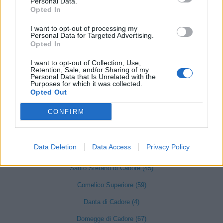
Personal Data.
Borca di Cadore (14)
Opted In
Calalzo di Cadore (42)
I want to opt-out of processing my
Personal Data for Targeted Advertising.
Canale d'Agordo (13)
Opted In
Ponte nelle Alpi (156)
I want to opt-out of Collection, Use,
Retention, Sale, and/or Sharing of my
Cencenighe Agordino (14)
Personal Data that Is Unrelated with the
Purposes for which it was collected.
Cesiomaggiore (43)
Opted Out
Chies d'Alpago (21)
CONFIRM
Cibiana di Cadore (8)
Colle Santa Lucia (9)
Data Deletion
Data Access
Privacy Policy
Santo Stefano di Cadore (45)
Comelico Superiore (59)
Danta di Cadore (4)
Domegge di Cadore (67)