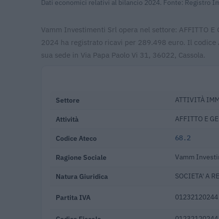
Dati economici relativi al bilancio 2024. Fonte: Registro 
Vamm Investimenti Srl opera nel settore: AFFITTO 
2024 ha registrato ricavi per 289.498 euro. Il codic
sua sede in Via Papa Paolo Vi 31, 36022, Cassola.
Settore
ATTIVITÀ IM
Attività
AFFITTO E GE
Codice Ateco
68.2
Ragione Sociale
Vamm Investim
Natura Giuridica
SOCIETA' A R
Partita IVA
01232120244
Codice Fiscale
01232120244