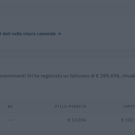
 i dati nella visura camerale →
nvestimenti Srl ha registrato un fatturato di € 289.498, chiu
Δ%
UTILE/PERDITA
CAPI
—
€ 10.036
€ 102