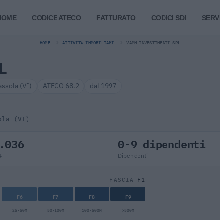
HOME
CODICE ATECO
FATTURATO
CODICI SDI
SERVI
HOME
ATTIVITÀ IMMOBILIARI
VAMM INVESTIMENTI SRL
L
assola (VI)
ATECO 68.2
dal 1997
ola (VI)
.036
0-9 dipendenti
4
Dipendenti
F1
FASCIA
F6
F7
F8
F9
25-50M
50-100M
100-500M
>500M