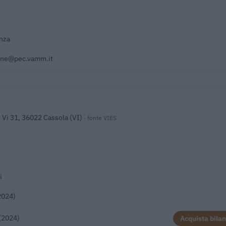
nza
one@pec.vamm.it
 Vi 31, 36022 Cassola (VI)
· fonte VIES
i
2024)
(2024)
Acquista bilan