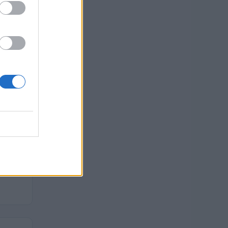
euro
euro