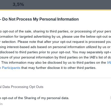
3,5%
Margine netto
 -
Do Not Process My Personal Information
to opt-out of the sale, sharing to third parties, or processing of your per
formation for targeted advertising by us, please use the below opt-out s
r selection. Please note that after your opt-out request is processed y
eing interest-based ads based on personal information utilized by us or
disclosed to third parties prior to your opt-out. You may separately opt-
i o contributi pubblici per un totale di almeno 99.836 euro (2020–
losure of your personal information by third parties on the IAB’s list of
. This information may also be disclosed by us to third parties on the
IA
ENTE CONCEDENTE
IMPOR
Participants
that may further disclose it to other third parties.
tivo" [decisione su SA.100155
agenzia delle entrate
9.058 
 30.6.22) ai sensi
dottati a seguito della crisi
l Data Processing Opt Outs
agenzia delle entrate
1.031 
 COVID-19 [con mo
o opt-out of the Sharing of my personal data.
Banca del Mezzogiorno
LA SEZIONE SPECIALE DI CUI
In
MedioCredito Centrale
80.026
GE DEL 17 MARZO 2020 N. 18
S.p.A.