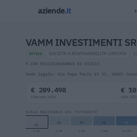
VAMM INVESTIMENTI SR
SOCIETA' A RESPONSABILITA' LIMITATA
C
ATTIVA
P.IVA 01232120244
REA VI-153133
Sede legale: Via Papa Paolo Vi 31, 36022 Cass
€ 289.498
€ 10
Fatturato 2024
Utile 202
SCALA NAZIONALE DEL FATTURATO
F2
F3
F4
F5
F1
0-1M
1-2M
2-5M
5-10M
10-25M