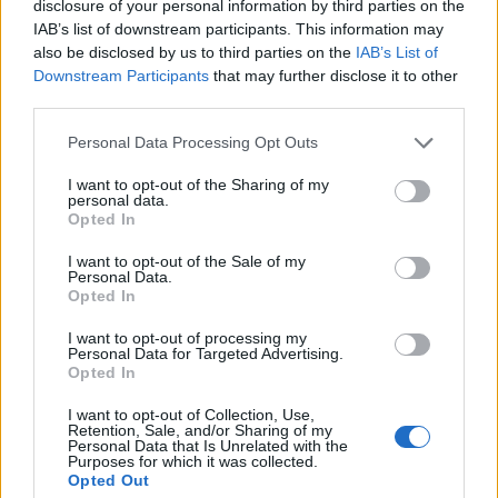
disclosure of your personal information by third parties on the
L. 178/
IAB’s list of downstream participants. This information may
inps
also be disclosed by us to third parties on the
IAB’s List of
12.408 euro
Downstream Participants
that may further disclose it to other
third parties.
2025-01-24
Esonero dal versamento dei contributi previdenziali
Personal Data Processing Opt Outs
per nuove assunzioni/trasformazioni a tempo
indeterminato nel bienni
I want to opt-out of the Sharing of my
personal data.
inps
Opted In
7.522 euro
I want to opt-out of the Sale of my
2024-10-25
Personal Data.
Opted In
Credito d'imposta formazione 4.0
Agenzia delle Entrate
I want to opt-out of processing my
56.858 euro
Personal Data for Targeted Advertising.
Opted In
2023-06-09
I want to opt-out of Collection, Use,
Fondo di garanzia per le piccole e medie imprese
Retention, Sale, and/or Sharing of my
Banca del Mezzogiorno MedioCredito Centrale S.p.A.
Personal Data that Is Unrelated with the
Purposes for which it was collected.
120.000 euro
Opted Out