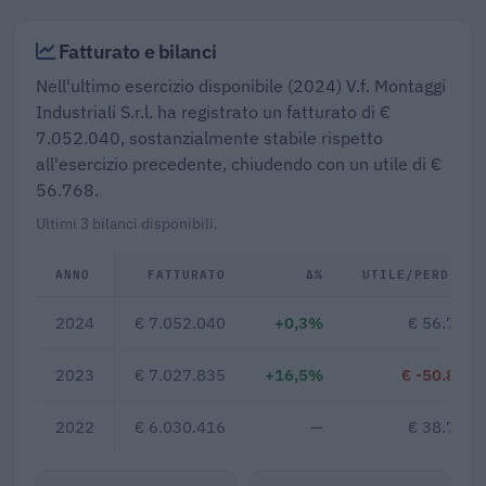
Fatturato e bilanci
Nell'ultimo esercizio disponibile (2024) V.f. Montaggi
Industriali S.r.l. ha registrato un fatturato di €
7.052.040, sostanzialmente stabile rispetto
all'esercizio precedente, chiudendo con un utile di €
56.768.
Ultimi 3 bilanci disponibili.
ANNO
FATTURATO
Δ%
UTILE/PERDITA
2024
€ 7.052.040
+0,3%
€ 56.768
2023
€ 7.027.835
+16,5%
€ -50.863
2022
€ 6.030.416
—
€ 38.753