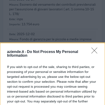
Esonero dal versamento dei contributi previdenziali
per l'assunzione di giovani lavoratori ( art. 1 comma 10-15
L. 178/
inps
13.754 euro
2025-12-02
Fondo di garanzia per le piccole e medie imprese
Banca del Mezzogiorno MedioCredito Centrale S.p.A.
400.000 euro
aziende.it -
Do Not Process My Personal
Information
2025-03-20
Esonero dal versamento dei contributi previdenziali
If you wish to opt-out of the sale, sharing to third parties, or
per nuove assunzioni/trasformazioni a tempo
processing of your personal or sensitive information for
indeterminato nel bienni
targeted advertising by us, please use the below opt-out
inps
section to confirm your selection. Please note that after your
4.130 euro
opt-out request is processed you may continue seeing
interest-based ads based on personal information utilized by
2025-01-31
us or personal information disclosed to third parties prior to
Esonero dal versamento dei contributi previdenziali
your opt-out. You may separately opt-out of the further
per l'assunzione di giovani lavoratori ( art. 1 comma 10-15