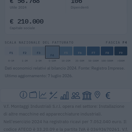
€ 56.768
106
Utile 2024
Dipendenti
€ 210.000
Capitale sociale
F4
SCALA NAZIONALE DEL FATTURATO
FASCIA
F1
F2
F3
F5
F6
F7
F8
F9
F4
0-1M
1-2M
2-5M
5-10M
10-25M
25-50M
50-100M
100-500M
>500M
Dati economici relativi al bilancio 2024. Fonte: Registro Imprese.
Ultimo aggiornamento: 7 luglio 2026.
V.f. Montaggi Industriali S.r.l. opera nel settore: Installazione
di altre macchine ed apparecchiature industriali.
Nell'esercizio 2024 ha registrato ricavi per 7.052.040 euro. Il
codice ATECO è 33.20.09 e la partita IVA è 03693670261. V.f.