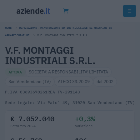
HOME
RIPARAZIONE, MANUTENZIONE ED INSTALLAZIONE DI MACCHINE ED
APPARECCHIATURE
V.F. MONTAGGI INDUSTRIALI S.R.L.
V.F. MONTAGGI
INDUSTRIALI S.R.L.
SOCIETA' A RESPONSABILITA' LIMITATA
ATTIVA
San Vendemiano (TV)
ATECO 33.20.09
dal 2002
P.IVA 03693670261
REA TV-291143
Sede legale: Via Palu' 49, 31020 San Vendemiano (TV)
€ 7.052.040
+0,3%
Fatturato 2024
Variazione