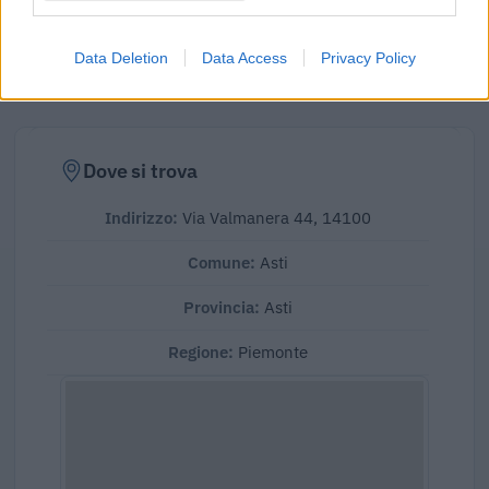
Elaborazione sui bilanci depositati (Registro Imprese). Mediana per
divisione ATECO a livello nazionale.
Data Deletion
Data Access
Privacy Policy
Dove si trova
Indirizzo:
Via Valmanera 44, 14100
Comune:
Asti
Provincia:
Asti
Regione:
Piemonte