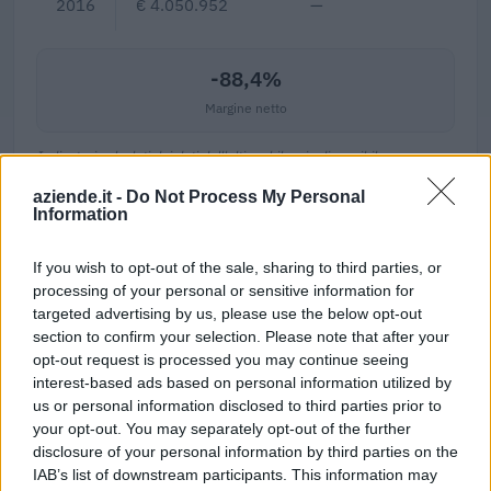
2016
€ 4.050.952
—
—
-88,4%
Margine netto
Indicatori calcolati dai dati dell'ultimo bilancio disponibile.
aziende.it -
Do Not Process My Personal
Information
Progetti finanziati con fondi europei
If you wish to opt-out of the sale, sharing to third parties, or
processing of your personal or sensitive information for
U.c.i.c. - Unione Colori Industrie Chimiche S.r.l. risulta
targeted advertising by us, please use the below opt-out
beneficiaria di 3 progetti finanziati con fondi europei / di
section to confirm your selection. Please note that after your
coesione per un finanziamento pubblico di 25.000 euro
opt-out request is processed you may continue seeing
(cicli di programmazione 2007-2013).
interest-based ads based on personal information utilized by
us or personal information disclosed to third parties prior to
(0180000003) Fiere all'estero
your opt-out. You may separately opt-out of the further
Ciclo di programmazione 2007-2013
disclosure of your personal information by third parties on the
10.000 euro
IAB’s list of downstream participants. This information may