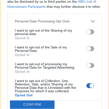
also be disclosed by us to third parties on the
IAB’s List of
(0180001047) Fiere all'estero
Downstream Participants
that may further disclose it to other
Ciclo di programmazione 2007-2013
third parties.
10.000 euro
Personal Data Processing Opt Outs
(0228000077) Voucher export:
DB0800_PAR-FAS_2012_21644
I want to opt-out of the Sharing of my
personal data.
Ciclo di programmazione 2007-2013
Opted In
5.000 euro
I want to opt-out of the Sale of my
Fonte:
OpenCoesione
(Open Data, licenza CC BY 4.0). Ogni progetto e'
Personal Data.
verificabile sul portale OpenCoesione. Dati aggiornati al 2026-08-02.
Opted In
I want to opt-out of processing my
Personal Data for Targeted Advertising.
Opted In
Confronto di settore
I want to opt-out of Collection, Use,
Retention, Sale, and/or Sharing of my
Il fatturato di U.c.i.c. - Unione Colori Industrie Chimiche
Personal Data that Is Unrelated with the
Purposes for which it was collected.
S.r.l. (
2.312.858 euro
) è
in linea con la
mediana delle
Opted Out
aziende dello stesso settore in Italia (
2.527.425 euro
),
CONFIRM
calcolata su 3.359 imprese.