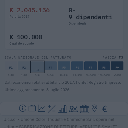
€ 2.045.156
0-
9 dipendenti
Perdita 2017
Dipendenti
€ 100.000
Capitale sociale
F3
SCALA NAZIONALE DEL FATTURATO
FASCIA
F1
F2
F4
F5
F6
F7
F8
F9
F3
0-1M
1-2M
2-5M
5-10M
10-25M
25-50M
50-100M
100-500M
>500M
Dati economici relativi al bilancio 2017. Fonte: Registro Imprese.
Ultimo aggiornamento: 8 luglio 2026.
U.c.i.c. - Unione Colori Industrie Chimiche S.r.l. opera nel
settore: FABBRICAZIONE DI PITTURE, VERNICI E SMALTI,