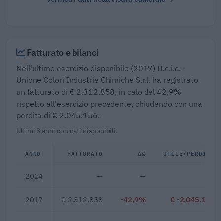
Fatturato e bilanci
Nell'ultimo esercizio disponibile (2017) U.c.i.c. -
Unione Colori Industrie Chimiche S.r.l. ha registrato
un fatturato di € 2.312.858, in calo del 42,9%
rispetto all'esercizio precedente, chiudendo con una
perdita di € 2.045.156.
Ultimi 3 anni con dati disponibili.
ANNO
FATTURATO
Δ%
UTILE/PERDITA
2024
—
—
—
2017
€ 2.312.858
-42,9%
€ -2.045.156