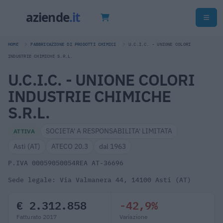
HOME
FABBRICAZIONE DI PRODOTTI CHIMICI
U.C.I.C. - UNIONE COLORI
INDUSTRIE CHIMICHE S.R.L.
U.C.I.C. - UNIONE COLORI
INDUSTRIE CHIMICHE
S.R.L.
SOCIETA' A RESPONSABILITA' LIMITATA
ATTIVA
Asti (AT)
ATECO 20.3
dal 1963
P.IVA 00059050054
REA AT-36696
Sede legale: Via Valmanera 44, 14100 Asti (AT)
€ 2.312.858
-42,9%
Fatturato 2017
Variazione