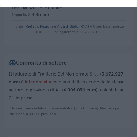
COVID-19 [con mo
agenzia delle entrate
2.406 euro
Fonte:
Registro Nazionale Aiuti di Stato (RNA)
– Open Data, licenza
IODL 2.0. Dati aggiornati al 2026-07-02.
Confronto di settore
Il fatturato di Trafilerie Del Monferrato S.r.l. (
5.672.927
euro
) è
inferiore alla
mediana delle aziende dello stesso
settore in provincia di AL (
6.801.876 euro
), calcolata su
21 imprese.
Elaborazione sui bilanci depositati (Registro Imprese). Mediana per
divisione ATECO e provincia.