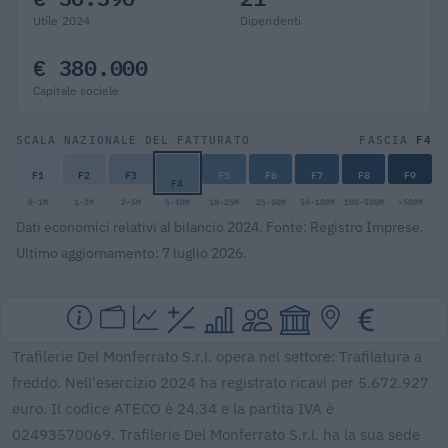
Utile 2024
Dipendenti
€ 380.000
Capitale sociale
F4
SCALA NAZIONALE DEL FATTURATO
FASCIA
F1
F2
F3
F5
F6
F7
F8
F9
F4
0-1M
1-2M
2-5M
5-10M
10-25M
25-50M
50-100M
100-500M
>500M
Dati economici relativi al bilancio 2024. Fonte: Registro Imprese.
Ultimo aggiornamento: 7 luglio 2026.
Trafilerie Del Monferrato S.r.l. opera nel settore: Trafilatura a
freddo. Nell'esercizio 2024 ha registrato ricavi per 5.672.927
euro. Il codice ATECO è 24.34 e la partita IVA è
02493570069. Trafilerie Del Monferrato S.r.l. ha la sua sede