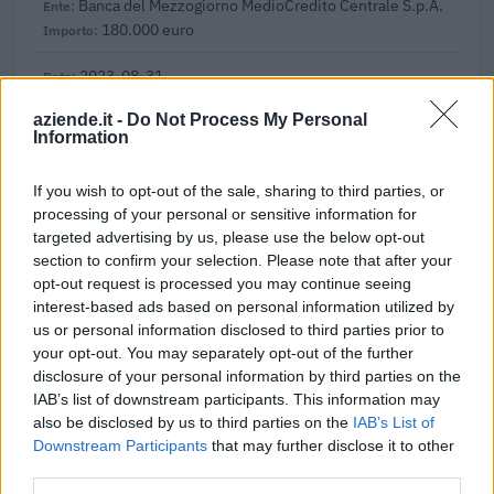
Banca del Mezzogiorno MedioCredito Centrale S.p.A.
180.000 euro
2023-08-31
Bando per l’erogazione di contributi rivolti ai datori
aziende.it -
Do Not Process My Personal
di lavoro
Information
Agenzia Piemonte Lavoro
12.000 euro
If you wish to opt-out of the sale, sharing to third parties, or
processing of your personal or sensitive information for
2023-03-29
targeted advertising by us, please use the below opt-out
esenzioni fiscali e crediti d'imposta adottati a
section to confirm your selection. Please note that after your
seguito della crisi economica causata dall'epidemia di
opt-out request is processed you may continue seeing
COVID-19 [con mo
interest-based ads based on personal information utilized by
agenzia delle entrate
us or personal information disclosed to third parties prior to
2.666 euro
your opt-out. You may separately opt-out of the further
disclosure of your personal information by third parties on the
2022-04-20
IAB’s list of downstream participants. This information may
COVID-19: Fondo di garanzia PMI - Modifica
also be disclosed by us to third parties on the
IAB’s List of
SA.56966, SA.57625, SA.59655
Downstream Participants
that may further disclose it to other
Banca del Mezzogiorno MedioCredito Centrale S.p.A.
third parties.
400.959 euro