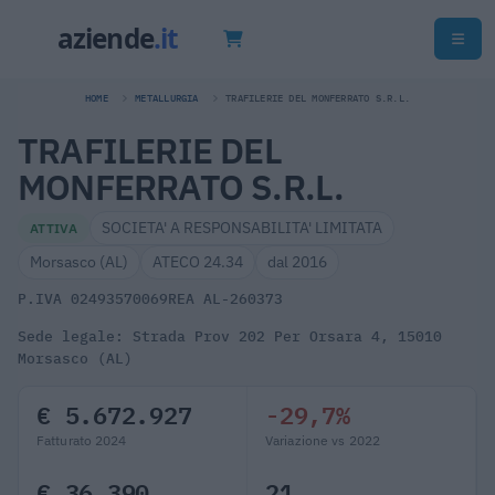
HOME
METALLURGIA
TRAFILERIE DEL MONFERRATO S.R.L.
TRAFILERIE DEL
MONFERRATO S.R.L.
SOCIETA' A RESPONSABILITA' LIMITATA
ATTIVA
Morsasco (AL)
ATECO 24.34
dal 2016
P.IVA 02493570069
REA AL-260373
Sede legale: Strada Prov 202 Per Orsara 4, 15010
Morsasco (AL)
€ 5.672.927
-29,7%
Fatturato 2024
Variazione vs 2022
€ 36.390
21