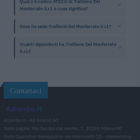
Qual è il codice ATECO di Trafilerie Del
Monferrato S.r.l. e cosa significa?
Dove ha sede Trafilerie Del Monferrato S.r.l.?
Quanti dipendenti ha Trafilerie Del Monferrato
S.r.l.?
Contattaci
Aziende.it - Ad Intend Srl
Sede Legale: Via Jacopo dal Verme, 7, 20159 Milano MI
Sede Operativa Alessandria: via Vescovado 18 - Alessandria