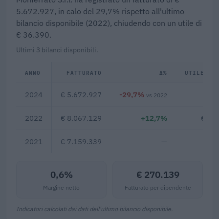
5.672.927, in calo del 29,7% rispetto all'ultimo
bilancio disponibile (2022), chiudendo con un utile di
€ 36.390.
Ultimi 3 bilanci disponibili.
ANNO
FATTURATO
Δ%
UTILE/PE
2024
€ 5.672.927
-29,7%
€ 3
vs 2022
2022
€ 8.067.129
+12,7%
€ 22
2021
€ 7.159.339
—
0,6%
€ 270.139
Margine netto
Fatturato per dipendente
Indicatori calcolati dai dati dell'ultimo bilancio disponibile.