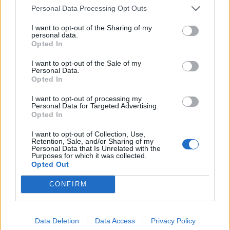
Personal Data Processing Opt Outs
2022-03-04
Fondo di garanzia per le piccole e medie imprese
I want to opt-out of the Sharing of my
Banca del Mezzogiorno MedioCredito Centrale S.p.A.
personal data.
Opted In
n.d.
I want to opt-out of the Sale of my
2021-12-10
Personal Data.
COVID-19: Fondo di garanzia PMI - Modifica
Opted In
SA.56966, SA.57625, SA.59655
I want to opt-out of processing my
Banca del Mezzogiorno MedioCredito Centrale S.p.A.
Personal Data for Targeted Advertising.
404.449 euro
Opted In
2021-12-10
I want to opt-out of Collection, Use,
Retention, Sale, and/or Sharing of my
COVID-19: Fondo di garanzia PMI - Modifica
Personal Data that Is Unrelated with the
SA.56966, SA.57625, SA.59655
Purposes for which it was collected.
Opted Out
Banca del Mezzogiorno MedioCredito Centrale S.p.A.
250.599 euro
CONFIRM
2021-12-03
esenzioni fiscali e crediti d'imposta adottati a
seguito della crisi economica causata dall'epidemia di
Data Deletion
Data Access
Privacy Policy