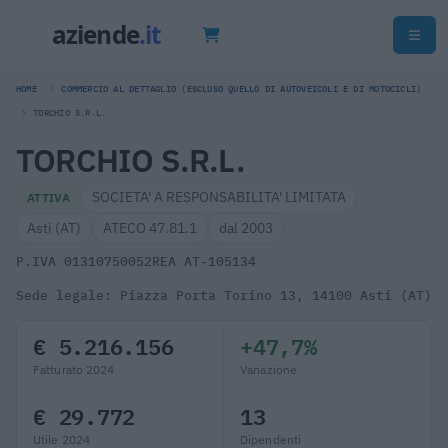
HOME
COMMERCIO AL DETTAGLIO (ESCLUSO QUELLO DI AUTOVEICOLI E DI MOTOCICLI)
TORCHIO S.R.L.
TORCHIO S.R.L.
SOCIETA' A RESPONSABILITA' LIMITATA
ATTIVA
Asti (AT)
ATECO 47.81.1
dal 2003
P.IVA 01310750052
REA AT-105134
Sede legale: Piazza Porta Torino 13, 14100 Asti (AT)
€ 5.216.156
+47,7%
Fatturato 2024
Variazione
€ 29.772
13
Utile 2024
Dipendenti