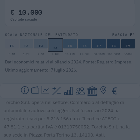
€ 10.000
Capitale sociale
F4
SCALA NAZIONALE DEL FATTURATO
FASCIA
F1
F2
F3
F5
F6
F7
F8
F9
F4
0-1M
1-2M
2-5M
5-10M
10-25M
25-50M
50-100M
100-500M
>500M
Dati economici relativi al bilancio 2024. Fonte: Registro Imprese.
Ultimo aggiornamento: 7 luglio 2026.
Torchio S.r.l. opera nel settore: Commercio al dettaglio di
automobili e autoveicoli leggeri. Nell'esercizio 2024 ha
registrato ricavi per 5.216.156 euro. Il codice ATECO è
47.81.1 e la partita IVA è 01310750052. Torchio S.r.l. ha la
sua sede in Piazza Porta Torino 13, 14100, Asti.