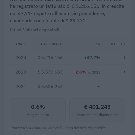
ha registrato un fatturato di € 5.216.156, in crescita
del 47,7% rispetto all'esercizio precedente,
chiudendo con un utile di € 29.772.
Ultimi 3 bilanci disponibili.
ANNO
FATTURATO
Δ%
UTILE/PER
2024
€ 5.216.156
+47,7%
€ 29
2023
€ 3.530.683
-2,6%
€ 28
vs 2021
2021
€ 3.626.254
—
0,6%
€ 401.243
Margine netto
Fatturato per dipendente
Indicatori calcolati dai dati dell'ultimo bilancio disponibile.