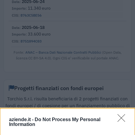
2025-06-24
11.340 euro
B763C5BE56
2025-06-18
33.600 euro
B751094C03
Fonte:
ANAC – Banca Dati Nazionale Contratti Pubblici
(Open Data,
licenza CC BY-SA 4.0). Ogni CIG e' verificabile sul portale ANAC.
Progetti finanziati con fondi europei
Torchio S.r.l. risulta beneficiaria di 2 progetti finanziati con
fondi europei / di coesione per un finanziamento pubblico di
156.000 euro (cicli di programmazione 2007-2013).
aziende.it -
Do Not Process My Personal
(0150000281) MIGLIORAMENTO ED
Information
INNOVAZIONE DEL PROCESSO PRODUTTIVO MEDIANTE