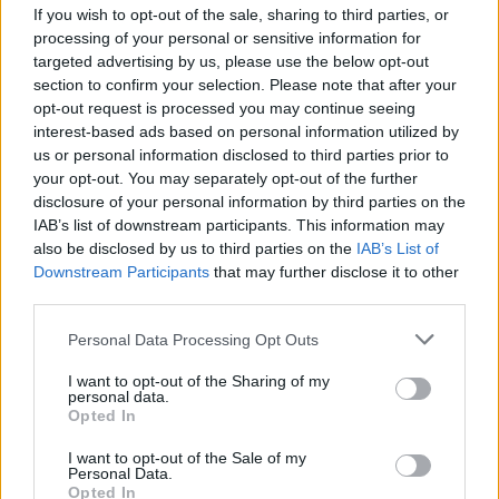
INSERIMENTO DI AUTOSPAZZATRICE STRADALE E
If you wish to opt-out of the sale, sharing to third parties, or
AUTOMEZZI PER LA RACCOLTA DIFFERENZIATA
processing of your personal or sensitive information for
Ciclo di programmazione 2007-2013
targeted advertising by us, please use the below opt-out
103.500 euro
section to confirm your selection. Please note that after your
opt-out request is processed you may continue seeing
(0150000151) MIGLIORAMENTO E
interest-based ads based on personal information utilized by
INNOVAZIONE DEL CICLO PRODUTTIVO MEDIANTE
us or personal information disclosed to third parties prior to
INSERIMENTO DI COMPATTATORE A MONOPALA
your opt-out. You may separately opt-out of the further
ARTICOLATA ZENIT 25
disclosure of your personal information by third parties on the
Ciclo di programmazione 2007-2013
IAB’s list of downstream participants. This information may
52.500 euro
also be disclosed by us to third parties on the
IAB’s List of
Downstream Participants
that may further disclose it to other
Fonte:
OpenCoesione
(Open Data, licenza CC BY 4.0). Ogni progetto e'
third parties.
verificabile sul portale OpenCoesione. Dati aggiornati al 2026-08-09.
Personal Data Processing Opt Outs
I want to opt-out of the Sharing of my
personal data.
Aiuti di Stato e contributi pubblici
Opted In
Torchio S.r.l. risulta beneficiaria di 13 aiuti o contributi
I want to opt-out of the Sale of my
Personal Data.
pubblici per un totale di 3.115.787 euro (2020–2025).
Opted In