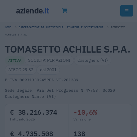
HOME
FABBRICAZIONE DI AUTOVEICOLI, RIMORCHI E SEMIRIMORCHI
TOMASETTO
ACHILLE S.P.A.
TOMASETTO ACHILLE S.P.A.
SOCIETA' PER AZIONI
Castegnero (VI)
ATTIVA
ATECO 29.32
dal 2001
P.IVA 00931330245
REA VI-281289
Sede legale: Via Del Progresso N 47/53, 36020
Castegnero Nanto (VI)
€ 38.216.374
-10,6%
Fatturato 2025
Variazione
€ 4.735.508
138