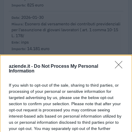
825 euro
2026-01-30
Esonero dal versamento dei contributi previdenziali
per l'assunzione di giovani lavoratori ( art. 1 comma 10-15
L. 178/
inps
14.181 euro
2026-01-29
aziende.it -
Do Not Process My Personal
Esonero dal versamento dei contributi previdenziali
Information
per l'assunzione di giovani lavoratori ( art. 1 comma 10-15
L. 178/
If you wish to opt-out of the sale, sharing to third parties, or
inps
processing of your personal or sensitive information for
11.297 euro
targeted advertising by us, please use the below opt-out
section to confirm your selection. Please note that after your
2025-03-21
opt-out request is processed you may continue seeing
Esonero dal versamento dei contributi previdenziali
interest-based ads based on personal information utilized by
per nuove assunzioni/trasformazioni a tempo
us or personal information disclosed to third parties prior to
indeterminato nel bienni
your opt-out. You may separately opt-out of the further
inps