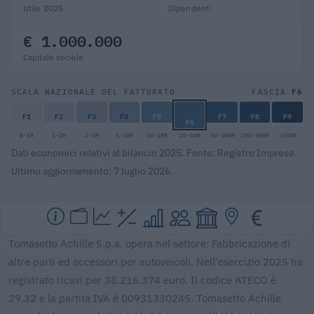
Utile 2025
Dipendenti
€ 1.000.000
Capitale sociale
F6
SCALA NAZIONALE DEL FATTURATO
FASCIA
F1
F2
F3
F4
F5
F7
F8
F9
F6
0-1M
1-2M
2-5M
5-10M
10-25M
25-50M
50-100M
100-500M
>500M
Dati economici relativi al bilancio 2025. Fonte: Registro Imprese.
Ultimo aggiornamento: 7 luglio 2026.
Tomasetto Achille S.p.a. opera nel settore: Fabbricazione di
altre parti ed accessori per autoveicoli. Nell'esercizio 2025 ha
registrato ricavi per 38.216.374 euro. Il codice ATECO è
29.32 e la partita IVA è 00931330245. Tomasetto Achille