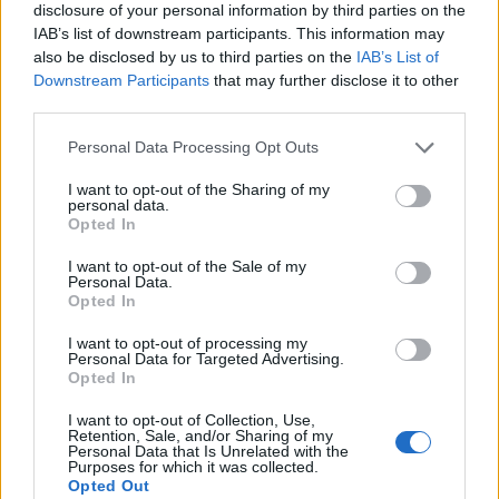
disclosure of your personal information by third parties on the
5.636 euro
IAB’s list of downstream participants. This information may
also be disclosed by us to third parties on the
IAB’s List of
2025-02-03
Downstream Participants
that may further disclose it to other
Esonero dal versamento dei contributi previdenziali
third parties.
per l'assunzione di giovani lavoratori ( art. 1 comma 10-15
L. 178/
Personal Data Processing Opt Outs
inps
4.842 euro
I want to opt-out of the Sharing of my
personal data.
Opted In
2025-01-25
Esonero dal versamento dei contributi previdenziali
I want to opt-out of the Sale of my
per nuove assunzioni/trasformazioni a tempo
Personal Data.
indeterminato nel bienni
Opted In
inps
801 euro
I want to opt-out of processing my
Personal Data for Targeted Advertising.
Opted In
2023-04-19
esenzioni fiscali e crediti d'imposta adottati a
I want to opt-out of Collection, Use,
Retention, Sale, and/or Sharing of my
seguito della crisi economica causata dall'epidemia di
Personal Data that Is Unrelated with the
COVID-19 [con mo
Purposes for which it was collected.
agenzia delle entrate
Opted Out