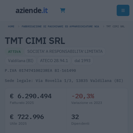
HOME
FABBRICAZIONE DI MACCHINARI ED APPARECCHIATURE NCA
TMT CIMI SRL
TMT CIMI SRL
SOCIETA' A RESPONSABILITA' LIMITATA
ATTIVA
Valdilana (BI)
ATECO 28.94.1
dal 1993
P.IVA 01747410023
REA BI-161490
Sede legale: Via Rovella 1/3, 13835 Valdilana (BI)
€ 6.290.494
-20,3%
Fatturato 2025
Variazione vs 2023
€ 722.996
32
Utile 2025
Dipendenti