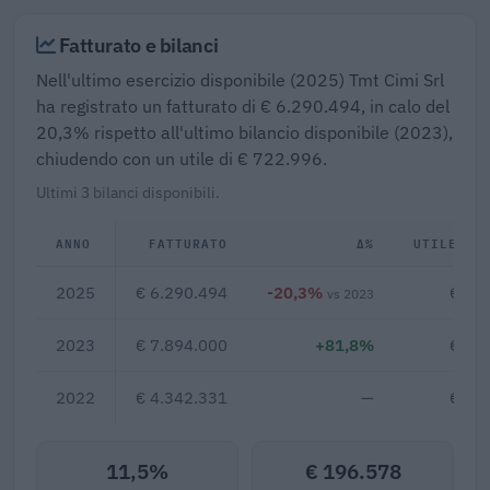
Fatturato e bilanci
Nell'ultimo esercizio disponibile (2025) Tmt Cimi Srl
ha registrato un fatturato di € 6.290.494, in calo del
20,3% rispetto all'ultimo bilancio disponibile (2023),
chiudendo con un utile di € 722.996.
Ultimi 3 bilanci disponibili.
ANNO
FATTURATO
Δ%
UTILE/PE
2025
€ 6.290.494
-20,3%
€ 72
vs 2023
2023
€ 7.894.000
+81,8%
€ 33
2022
€ 4.342.331
—
€ 14
11,5%
€ 196.578