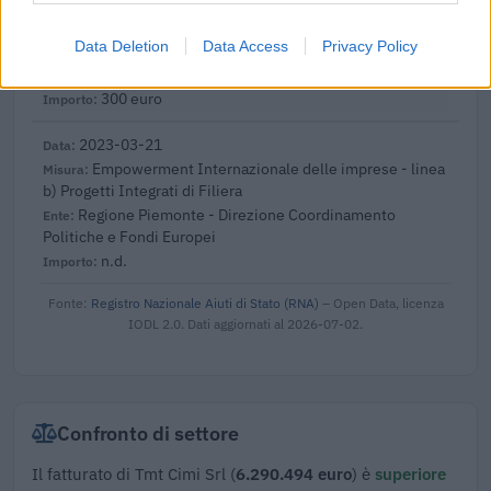
2023-05-20
SA.57496 (2021/N) – Italy – Broadband vouchers
Data Deletion
Data Access
Privacy Policy
for SMEs
INFRATEL ITALIA S.P.A.
300 euro
2023-03-21
Empowerment Internazionale delle imprese - linea
b) Progetti Integrati di Filiera
Regione Piemonte - Direzione Coordinamento
Politiche e Fondi Europei
n.d.
Fonte:
Registro Nazionale Aiuti di Stato (RNA)
– Open Data, licenza
IODL 2.0. Dati aggiornati al 2026-07-02.
Confronto di settore
Il fatturato di Tmt Cimi Srl (
6.290.494 euro
) è
superiore