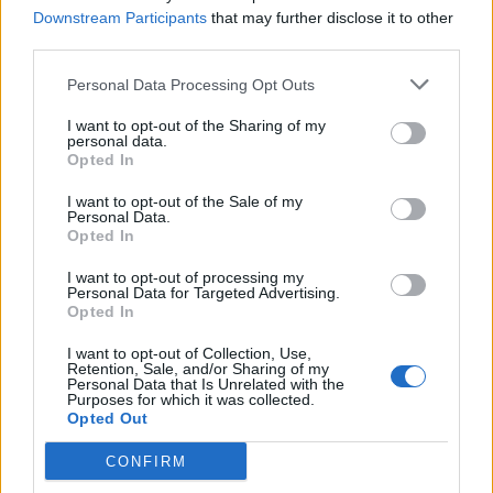
1.948 euro
Downstream Participants
that may further disclose it to other
third parties.
2025-01-28
Progetti Integrati di Filiera 2023-2025
Personal Data Processing Opt Outs
Regione Piemonte - Direzione Coordinamento
Politiche e Fondi Europei
I want to opt-out of the Sharing of my
personal data.
20.000 euro
Opted In
2025-01-27
I want to opt-out of the Sale of my
Esonero dal versamento dei contributi previdenziali
Personal Data.
Opted In
per nuove assunzioni/trasformazioni a tempo
indeterminato nel bienni
I want to opt-out of processing my
inps
Personal Data for Targeted Advertising.
3.546 euro
Opted In
I want to opt-out of Collection, Use,
2024-04-04
Retention, Sale, and/or Sharing of my
Progetti Integrati di Filiera 2023-2025
Personal Data that Is Unrelated with the
Purposes for which it was collected.
Regione Piemonte - Direzione Coordinamento
Opted Out
Politiche e Fondi Europei
4.150 euro
CONFIRM