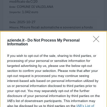
modificato da C(20
COMUNE DI VALDILANA
1.042 euro
2025-10-27
Misure fiscali automatiche e sovvenzioni a fondo
perduto a sostegno alle imprese e all'economia (come
modificato da C(20
aziende.it -
Do Not Process My Personal
Comune di Quaregna Cerreto
Information
7.894 euro
If you wish to opt-out of the sale, sharing to third parties, or
2025-09-17
processing of your personal or sensitive information for
Avviso Pubblico ISI 2023
targeted advertising by us, please use the below opt-out
INAIL - Direzione Centrale Prevenzione
section to confirm your selection. Please note that after your
103.415 euro
opt-out request is processed you may continue seeing
interest-based ads based on personal information utilized by
2025-03-21
us or personal information disclosed to third parties prior to
Esonero dal versamento dei contributi previdenziali
your opt-out. You may separately opt-out of the further
per nuove assunzioni/trasformazioni a tempo
disclosure of your personal information by third parties on the
indeterminato nel bienni
IAB’s list of downstream participants. This information may
inps
also be disclosed by us to third parties on the
IAB’s List of