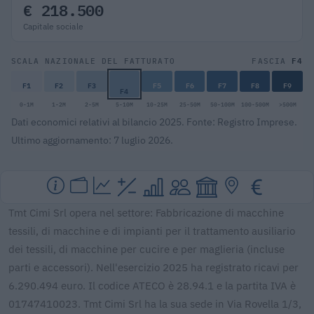
€ 218.500
Capitale sociale
F4
SCALA NAZIONALE DEL FATTURATO
FASCIA
F1
F2
F3
F5
F6
F7
F8
F9
F4
0-1M
1-2M
2-5M
5-10M
10-25M
25-50M
50-100M
100-500M
>500M
Dati economici relativi al bilancio 2025. Fonte: Registro Imprese.
Ultimo aggiornamento: 7 luglio 2026.
Tmt Cimi Srl opera nel settore: Fabbricazione di macchine
tessili, di macchine e di impianti per il trattamento ausiliario
dei tessili, di macchine per cucire e per maglieria (incluse
parti e accessori). Nell'esercizio 2025 ha registrato ricavi per
6.290.494 euro. Il codice ATECO è 28.94.1 e la partita IVA è
01747410023. Tmt Cimi Srl ha la sua sede in Via Rovella 1/3,