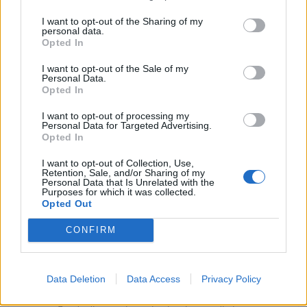
Banca del Mezzogiorno MedioCredito Centrale S.p.A.
80.000 euro
I want to opt-out of the Sharing of my
personal data.
Opted In
2025-01-10
Fondo di garanzia per le piccole e medie imprese
I want to opt-out of the Sale of my
Banca del Mezzogiorno MedioCredito Centrale S.p.A.
Personal Data.
80.000 euro
Opted In
I want to opt-out of processing my
2024-04-12
Personal Data for Targeted Advertising.
Fondo di garanzia per le piccole e medie imprese
Opted In
Banca del Mezzogiorno MedioCredito Centrale S.p.A.
I want to opt-out of Collection, Use,
30.000 euro
Retention, Sale, and/or Sharing of my
Personal Data that Is Unrelated with the
Purposes for which it was collected.
2024-03-12
Opted Out
Contributo a fondo perduto "perequativo"
[decisione su SA.100155 e modifiche (estensione
CONFIRM
temporale al 30.6.22) ai sensi
agenzia delle entrate
4.458 euro
Data Deletion
Data Access
Privacy Policy
2023-09-05