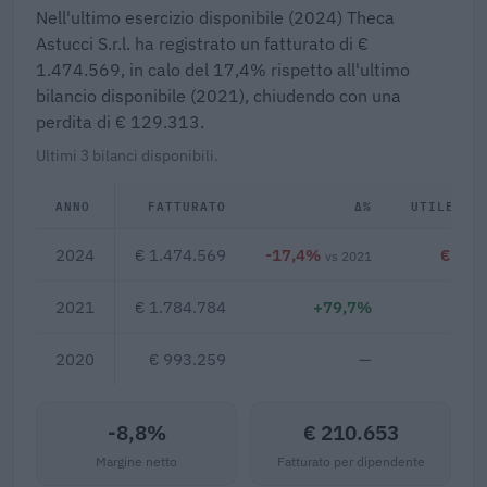
Nell'ultimo esercizio disponibile (2024) Theca
Astucci S.r.l. ha registrato un fatturato di €
1.474.569, in calo del 17,4% rispetto all'ultimo
bilancio disponibile (2021), chiudendo con una
perdita di € 129.313.
Ultimi 3 bilanci disponibili.
ANNO
FATTURATO
Δ%
UTILE/PE
2024
€ 1.474.569
-17,4%
€ -12
vs 2021
2021
€ 1.784.784
+79,7%
2020
€ 993.259
—
-8,8%
€ 210.653
Margine netto
Fatturato per dipendente