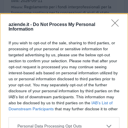
2026-05-11
Regolamento per i fondi interprofessionali per la
formazione continua per la concessioni di aiuti di stato
esentati ai s
FONDIMPRESA
aziende.it -
Do Not Process My Personal
Information
8.983 euro
2025-03-20
If you wish to opt-out of the sale, sharing to third parties, or
Esonero dal versamento dei contributi previdenziali
processing of your personal or sensitive information for
per nuove assunzioni/trasformazioni a tempo
targeted advertising by us, please use the below opt-out
indeterminato nel bienni
section to confirm your selection. Please note that after your
inps
opt-out request is processed you may continue seeing
2.911 euro
interest-based ads based on personal information utilized by
us or personal information disclosed to third parties prior to
2025-02-21
your opt-out. You may separately opt-out of the further
disclosure of your personal information by third parties on the
Fondo di garanzia per le piccole e medie imprese
IAB’s list of downstream participants. This information may
Banca del Mezzogiorno MedioCredito Centrale S.p.A.
also be disclosed by us to third parties on the
IAB’s List of
32.000 euro
Downstream Participants
that may further disclose it to other
third parties.
2025-01-10
Fondo di garanzia per le piccole e medie imprese
Personal Data Processing Opt Outs