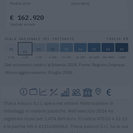
Perdita 2024
Dipendenti
€ 162.920
Capitale sociale
F2
SCALA NAZIONALE DEL FATTURATO
FASCIA
F1
F3
F4
F5
F6
F7
F8
F9
F2
0-1M
1-2M
2-5M
5-10M
10-25M
25-50M
50-100M
100-500M
>500M
Dati economici relativi al bilancio 2024. Fonte: Registro Imprese.
Ultimo aggiornamento: 8 luglio 2026.
Theca Astucci S.r.l. opera nel settore: Fabbricazione di
imballaggi in materie plastiche. Nell'esercizio 2024 ha
registrato ricavi per 1.474.569 euro. Il codice ATECO è 22.22
e la partita IVA è 01316500063. Theca Astucci S.r.l. ha la sua