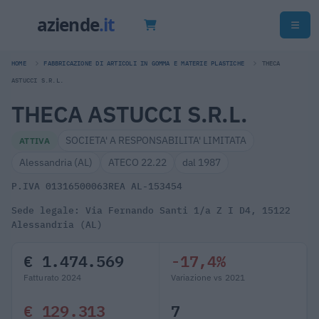
HOME
FABBRICAZIONE DI ARTICOLI IN GOMMA E MATERIE PLASTICHE
THECA
ASTUCCI S.R.L.
THECA ASTUCCI S.R.L.
SOCIETA' A RESPONSABILITA' LIMITATA
ATTIVA
Alessandria (AL)
ATECO 22.22
dal 1987
P.IVA 01316500063
REA AL-153454
Sede legale: Via Fernando Santi 1/a Z I D4, 15122
Alessandria (AL)
€ 1.474.569
-17,4%
Fatturato 2024
Variazione vs 2021
€ 129.313
7