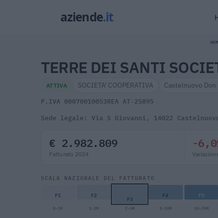
HOM
TERRE DEI SANTI SOCIE
SOCIETA' COOPERATIVA
Castelnuovo Don 
ATTIVA
P.IVA 00070010053
REA AT-25895
Sede legale: Via S Giovanni, 14022 Castelnuov
€ 2.982.809
-6,0
Fatturato 2024
Variazion
SCALA NAZIONALE DEL FATTURATO
F1
F2
F4
F5
F3
0-1M
1-2M
2-5M
5-10M
10-25M