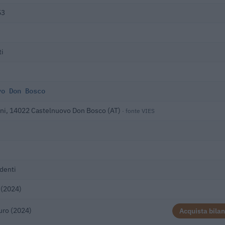
53
ti
vo Don Bosco
nni, 14022 Castelnuovo Don Bosco (AT)
· fonte VIES
denti
 (2024)
uro (2024)
Acquista bilan