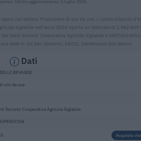
Imprese. Ultimo aggiornamento: 5 luglio 2026.
 opera nel settore: Produzione di vini da uve. L'ultimo bilancio d'e
gricola Siglabile nell'anno 2024 riporta un fatturato di 2.982.809 e
re Dei Santi Societa' Cooperativa Agricola Siglabile è 00070010053
la sua sede in Via San Giovanni, 14022, Castelnuovo Don Bosco.
Dati
 DELLE BEVANDE
i vini da uve
nti Societa' Cooperativa Agricola Siglabile
OOPERATIVA
53
Acquista vis