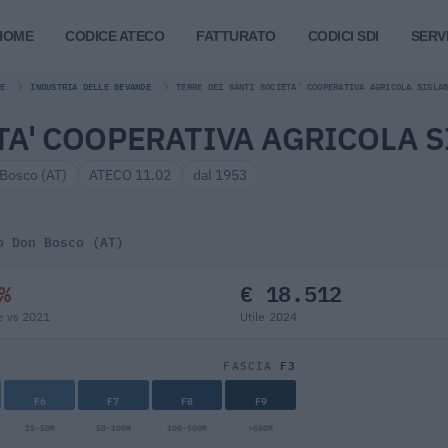
HOME
CODICE ATECO
FATTURATO
CODICI SDI
SERVI
E
INDUSTRIA DELLE BEVANDE
TERRE DEI SANTI SOCIETA' COOPERATIVA AGRICOLA SIGLA
TA' COOPERATIVA AGRICOLA S
Bosco (AT)
ATECO 11.02
dal 1953
o Don Bosco (AT)
%
€ 18.512
e vs 2021
Utile 2024
F3
FASCIA
F6
F7
F8
F9
25-50M
50-100M
100-500M
>500M