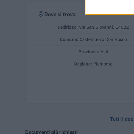
Dove si trova
Indirizzo:
Via San Giovanni, 14022
Comune:
Castelnuovo Don Bosco
Provincia:
Asti
Regione:
Piemonte
Tutti i do
Documenti più richiesti