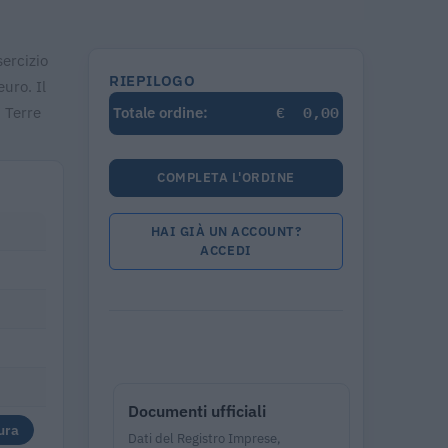
sercizio
RIEPILOGO
uro. Il
€
0,00
. Terre
Totale ordine:
COMPLETA L'ORDINE
HAI GIÀ UN ACCOUNT?
ACCEDI
Documenti ufficiali
ura
Dati del Registro Imprese,