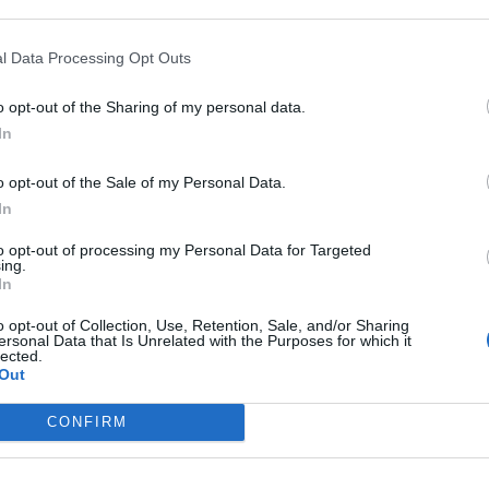
+9,7%
l Data Processing Opt Outs
—
o opt-out of the Sharing of my personal data.
0,6%
In
Margine netto
o opt-out of the Sale of my Personal Data.
In
to opt-out of processing my Personal Data for Targeted
ing.
In
o opt-out of Collection, Use, Retention, Sale, and/or Sharing
ersonal Data that Is Unrelated with the Purposes for which it
gricola Siglabile (
2.982.809 euro
) è
inferiore alla
mediana delle a
lected.
Out
uro
), calcolata su 34 imprese.
 per divisione ATECO e provincia.
CONFIRM