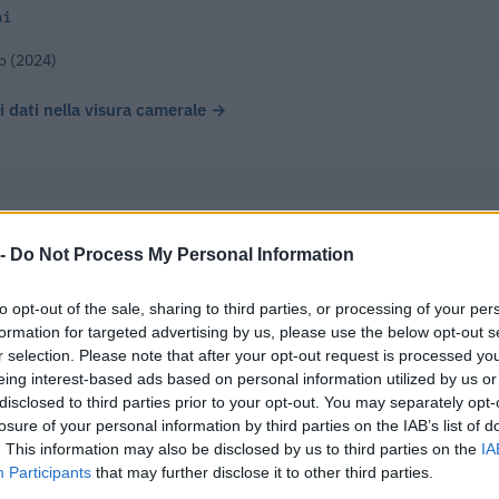
ni
o (2024)
 i dati nella visura camerale →
 -
Do Not Process My Personal Information
ei Santi Societa' Cooperativa Agricola Siglabile ha registrato u
to all'ultimo bilancio disponibile (2021), chiudendo con un util
to opt-out of the sale, sharing to third parties, or processing of your per
formation for targeted advertising by us, please use the below opt-out s
r selection. Please note that after your opt-out request is processed y
eing interest-based ads based on personal information utilized by us or
disclosed to third parties prior to your opt-out. You may separately opt-
Δ%
UTILE/PER
losure of your personal information by third parties on the IAB’s list of
. This information may also be disclosed by us to third parties on the
IA
-6,0%
€ 18
vs 2021
Participants
that may further disclose it to other third parties.