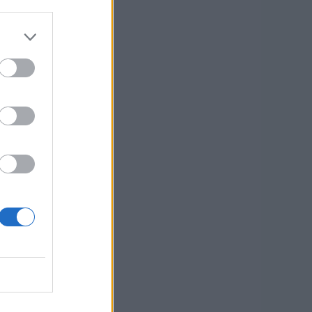
—
—
ziende